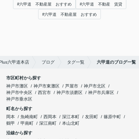
#六甲道 不動産屋 おすすめ
#六甲道 不動産 賃貸
#六甲道 不動産屋 おすすめ
lus六甲道本店
ブログ
タグ一覧
六甲道のブログ一覧
市区町村から探す
神戸市灘区
神戸市東灘区
芦屋市
神戸市北区
神戸市中央区
西宮市
神戸市須磨区
神戸市兵庫区
神戸市垂水区
町名から探す
岡本
魚崎南町
西岡本
深江本町
友田町
篠原中町
鶴甲
甲南町
深江南町
本山北町
沿線から探す