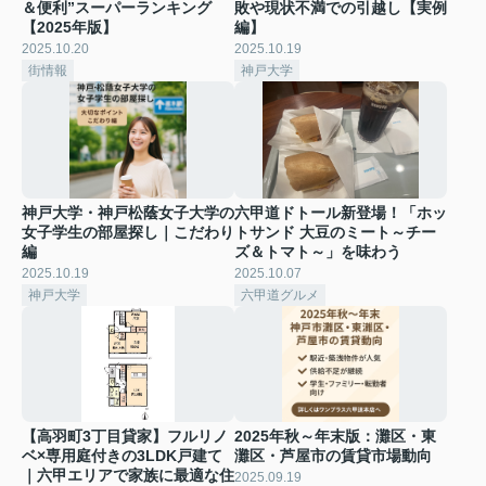
＆便利”スーパーランキング
敗や現状不満での引越し【実例
【2025年版】
編】
2025.10.20
2025.10.19
街情報
神戸大学
神戸大学・神戸松蔭女子大学の
六甲道ドトール新登場！「ホッ
女子学生の部屋探し｜こだわり
トサンド 大豆のミート～チー
編
ズ＆トマト～」を味わう
2025.10.19
2025.10.07
神戸大学
六甲道グルメ
【高羽町3丁目貸家】フルリノ
2025年秋～年末版：灘区・東
ベ×専用庭付きの3LDK戸建て
灘区・芦屋市の賃貸市場動向
｜六甲エリアで家族に最適な住
2025.09.19