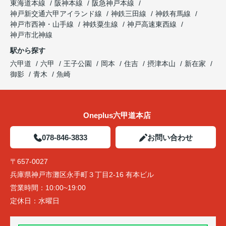
東海道本線
阪神本線
阪急神戸本線
神戸新交通六甲アイランド線
神鉄三田線
神鉄有馬線
神戸市西神・山手線
神鉄粟生線
神戸高速東西線
神戸市北神線
駅から探す
六甲道
六甲
王子公園
岡本
住吉
摂津本山
新在家
御影
青木
魚崎
Oneplus六甲道本店
078-846-3833
お問い合わせ
〒657-0027
兵庫県神戸市灘区永手町３丁目2-16 有本ビル
営業時間：
10:00~19:00
定休日：
水曜日