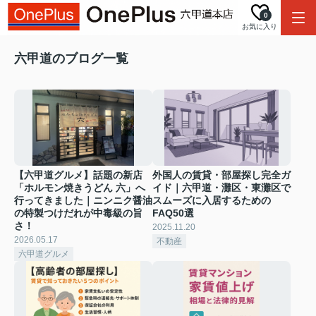
0
お気に入り
六甲道のブログ一覧
【六甲道グルメ】話題の新店
外国人の賃貸・部屋探し完全ガ
「ホルモン焼きうどん 六」へ
イド｜六甲道・灘区・東灘区で
行ってきました｜ニンニク醤油
スムーズに入居するための
の特製つけだれが中毒級の旨
FAQ50選
さ！
2025.11.20
2026.05.17
不動産
六甲道グルメ