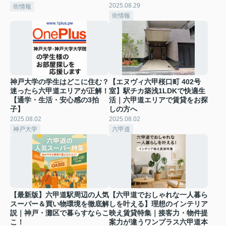
2025.08.29
街情報
街情報
神戸大学の学生はどこに住む？
【エヌヴィ六甲桜口町 402号
迷ったら六甲道エリアが正解！
室】駅チカ築浅1LDKで快適生
【通学・生活・安心感の3拍
活｜六甲道エリアで賃貸をお探
子】
しの方へ
2025.08.02
2025.08.02
神戸大学
六甲道
【最新版】六甲道駅周辺の人気
【六甲道でおしゃれな一人暮ら
スーパー＆買い物環境を徹底解
しを叶える】理想のインテリア
説｜神戸・灘区で暮らすならこ
映え賃貸特集｜接客力・物件提
こ！
案力が違うワンプラス六甲道本