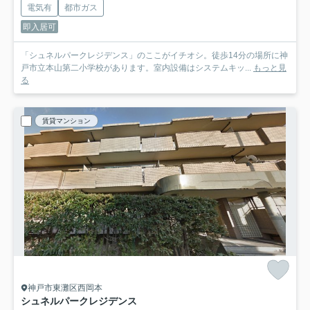
電気有
都市ガス
即入居可
「シュネルパークレジデンス」のここがイチオシ。徒歩14分の場所に神
戸市立本山第二小学校があります。室内設備はシステムキッ...
もっと見
る
賃貸マンション
神戸市東灘区西岡本
シュネルパークレジデンス