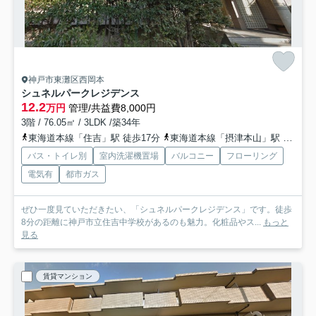
神戸市東灘区西岡本
シュネルパークレジデンス
12.2
万円
管理/共益費8,000円
3階 / 76.05㎡ / 3LDK /築34年
東海道本線「住吉」駅 徒歩17分
東海道本線「摂津本山」駅 徒歩23分
バス・トイレ別
室内洗濯機置場
バルコニー
フローリング
電気有
都市ガス
ぜひ一度見ていただきたい、「シュネルパークレジデンス」です。徒歩
8分の距離に神戸市立住吉中学校があるのも魅力。化粧品やス...
もっと
見る
賃貸マンション