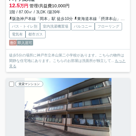
12.5
万円
管理/共益費10,000円
1階 / 87.00㎡ / 3LDK /築39年
阪急神戸本線「岡本」駅 徒歩10分
東海道本線「摂津本山」駅 徒歩15分
バス・トイレ別
室内洗濯機置場
バルコニー
フローリング
電気有
都市ガス
敷0
即入居可
徒歩5分の場所に神戸市立本山第二小学校があります。こちらの物件は
閑静な住宅地にあります。こちらのお部屋は洗面所が独立して...
もっと
見る
賃貸マンション