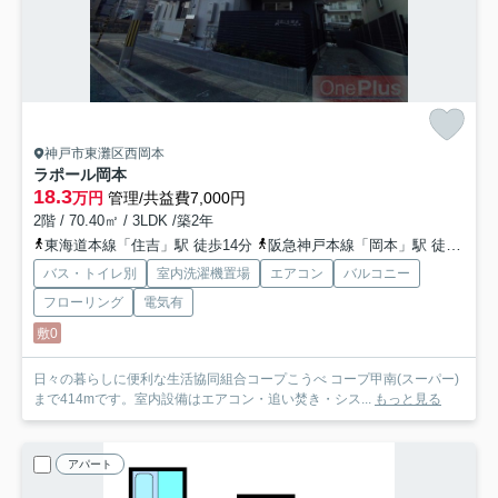
神戸市東灘区西岡本
ラポール岡本
18.3
万円
管理/共益費7,000円
2階 / 70.40㎡ / 3LDK /築2年
東海道本線「住吉」駅 徒歩14分
阪急神戸本線「岡本」駅 徒歩22分
バス・トイレ別
室内洗濯機置場
エアコン
バルコニー
フローリング
電気有
敷0
日々の暮らしに便利な生活協同組合コープこうべ コープ甲南(スーパー)
まで414mです。室内設備はエアコン・追い焚き・シス...
もっと見る
アパート