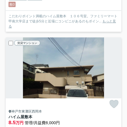
敷0
こだわりポイント満載のハイム屋敷本 １０６号室。ファミリーマート
甲南大学店まで徒歩5分と近場にコンビニがあるのもポイン...
もっと見
る
賃貸マンション
神戸市東灘区西岡本
ハイム屋敷本
8.5
万円
管理/共益費8,000円