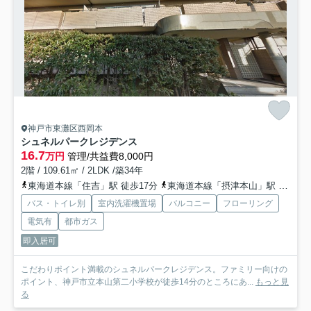
神戸市東灘区西岡本
シュネルパークレジデンス
16.7
万円
管理/共益費8,000円
2階 / 109.61㎡ / 2LDK /築34年
東海道本線「住吉」駅 徒歩17分
東海道本線「摂津本山」駅 徒歩23分
バス・トイレ別
室内洗濯機置場
バルコニー
フローリング
電気有
都市ガス
即入居可
こだわりポイント満載のシュネルパークレジデンス。ファミリー向けの
ポイント、神戸市立本山第二小学校が徒歩14分のところにあ...
もっと見
る