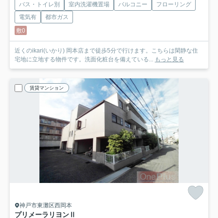
バス・トイレ別
室内洗濯機置場
バルコニー
フローリング
電気有
都市ガス
敷0
近くのikari(いかり) 岡本店まで徒歩5分で行けます。こちらは閑静な住
宅地に立地する物件です。洗面化粧台を備えている...
もっと見る
賃貸マンション
神戸市東灘区西岡本
プリメーラリヨンⅡ