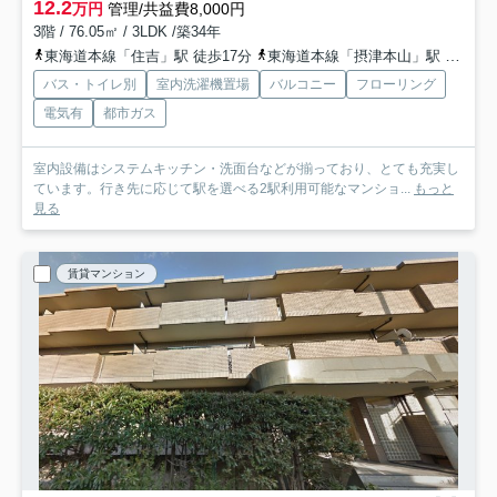
12.2
万円
管理/共益費8,000円
3階 / 76.05㎡ / 3LDK /築34年
東海道本線「住吉」駅 徒歩17分
東海道本線「摂津本山」駅 徒歩23分
バス・トイレ別
室内洗濯機置場
バルコニー
フローリング
電気有
都市ガス
室内設備はシステムキッチン・洗面台などが揃っており、とても充実し
ています。行き先に応じて駅を選べる2駅利用可能なマンショ...
もっと
見る
賃貸マンション