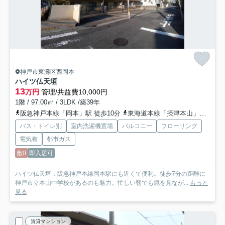
神戸市東灘区西岡本
ハイツ仏天垣
13
万円
管理/共益費10,000円
1階 / 97.00㎡ / 3LDK /築39年
阪急神戸本線「岡本」駅 徒歩10分
東海道本線「摂津本山」駅 徒歩15分
バス・トイレ別
室内洗濯機置場
バルコニー
フローリング
電気有
都市ガス
敷0
即入居可
ハイツ仏天垣：阪急神戸本線岡本駅にも近くて便利。徒歩7分の距離に
神戸市立本山中学校があるのも魅力。忙しい朝でも鏡を見なが...
もっと
見る
賃貸マンション