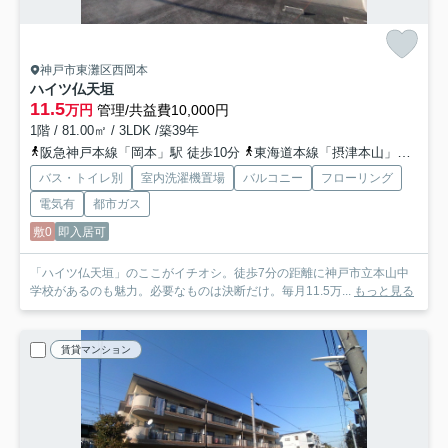
神戸市東灘区西岡本
ハイツ仏天垣
11.5
万円
管理/共益費10,000円
1階 / 81.00㎡ / 3LDK /築39年
阪急神戸本線「岡本」駅 徒歩10分
東海道本線「摂津本山」駅 徒歩15分
バス・トイレ別
室内洗濯機置場
バルコニー
フローリング
電気有
都市ガス
敷0
即入居可
「ハイツ仏天垣」のここがイチオシ。徒歩7分の距離に神戸市立本山中
学校があるのも魅力。必要なものは決断だけ。毎月11.5万...
もっと見る
賃貸マンション