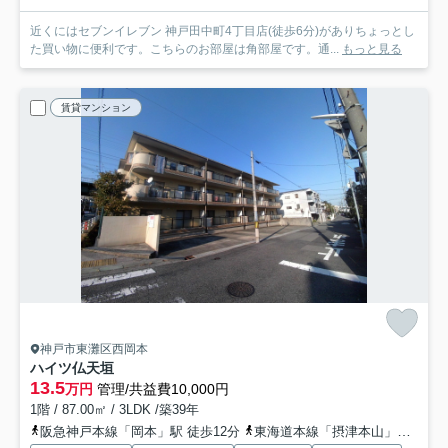
近くにはセブンイレブン 神戸田中町4丁目店(徒歩6分)がありちょっとし
た買い物に便利です。こちらのお部屋は角部屋です。通...
もっと見る
賃貸マンション
神戸市東灘区西岡本
ハイツ仏天垣
13.5
万円
管理/共益費10,000円
1階 / 87.00㎡ / 3LDK /築39年
阪急神戸本線「岡本」駅 徒歩12分
東海道本線「摂津本山」駅 徒歩14分