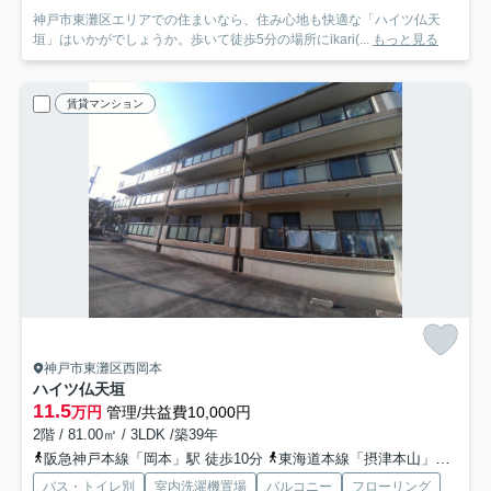
神戸市東灘区エリアでの住まいなら、住み心地も快適な「ハイツ仏天
垣」はいかがでしょうか。歩いて徒歩5分の場所にikari(...
もっと見る
賃貸マンション
神戸市東灘区西岡本
ハイツ仏天垣
11.5
万円
管理/共益費10,000円
2階 / 81.00㎡ / 3LDK /築39年
阪急神戸本線「岡本」駅 徒歩10分
東海道本線「摂津本山」駅 徒歩15分
バス・トイレ別
室内洗濯機置場
バルコニー
フローリング