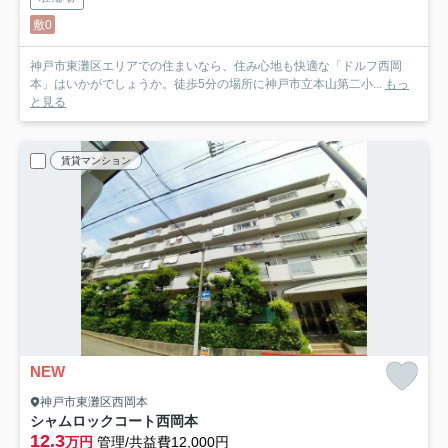
敷0
神戸市東灘区エリアでの住まいなら、住み心地も快適な「ドルフ西岡
本」はいかがでしょうか。徒歩5分の場所に神戸市立本山第二小...
もっ
と見る
賃貸マンション
NEW
神戸市東灘区西岡本
シャムロックコート西岡本
12.3
万円
管理/共益費12,000円