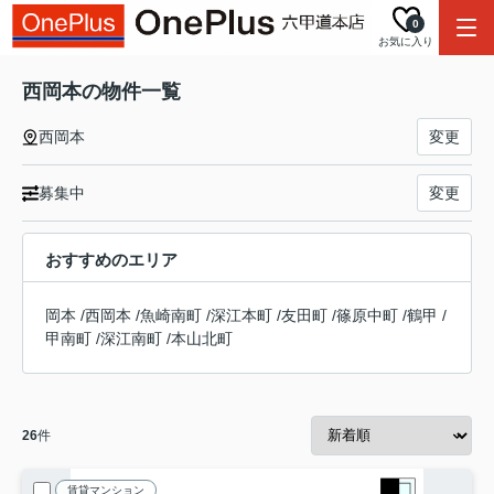
0
お気に入り
西岡本の物件一覧
西岡本
変更
募集中
変更
おすすめのエリア
岡本
/
西岡本
/
魚崎南町
/
深江本町
/
友田町
/
篠原中町
/
鶴甲
/
甲南町
/
深江南町
/
本山北町
26
件
賃貸マンション