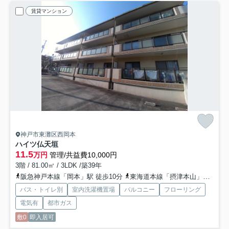
賃貸マンション
神戸市東灘区西岡本
ハイツ仏天垣
11.5
万円
管理/共益費10,000円
3階 / 81.00㎡ / 3LDK /築39年
阪急神戸本線「岡本」駅 徒歩10分
東海道本線「摂津本山」駅 徒歩15分
バス・トイレ別
室内洗濯機置場
バルコニー
フローリング
電気有
都市ガス
敷0
即入居可