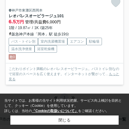
神戸市東灘区西岡本
レオパレスオービラージュ
101
6.5
万円
管理/共益費6,000円
1階 / 19.87㎡ / 1K /築25年
阪急神戸本線「岡本」駅 徒歩19分
バス・トイレ別
室内洗濯機置場
エアコン
駐輪場
温水洗浄便座
浴室乾燥機
敷0
こだわりポイント満載のレオパレスオービラージュ。バストイレ別なの
で浴室のスペースを広く使えます。インターネットが繋がって...
もっと
見る
1
当サイトでは、お客様の当サイト利用状況把握、サービス向上検討を目的と
して、クッキー（Cookie）を使用しています。
詳しくは、当社の
「Cookieの取扱いについて」
をご確認ください。
戸市の賃貸物件を探すならOnePlus六甲道本店
西岡本の物件一覧
閉じる