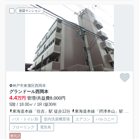
賃貸マンション
神戸市東灘区西岡本
グランドール西岡本
4.4
万円
管理/共益費8,000円
5階 / 18.00㎡ / 1R /築30年
東海道本線「住吉」駅 徒歩12分
東海道本線「摂津本山」駅 徒歩14分
バス・トイレ別
室内洗濯機置場
エアコン
バルコニー
フローリング
電気有
敷礼0