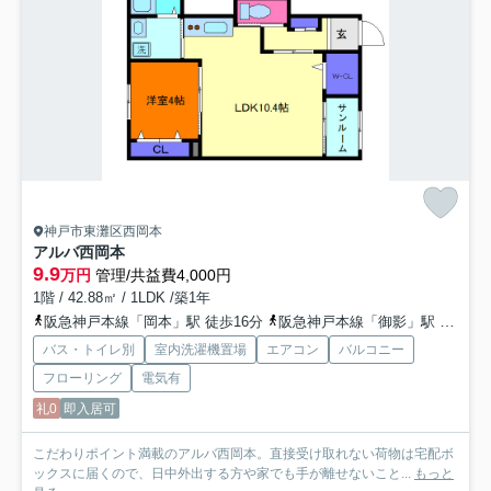
神戸市東灘区西岡本
アルバ西岡本
9.9
万円
管理/共益費4,000円
1階 / 42.88㎡ / 1LDK /築1年
阪急神戸本線「岡本」駅 徒歩16分
阪急神戸本線「御影」駅 徒歩19分
バス・トイレ別
室内洗濯機置場
エアコン
バルコニー
フローリング
電気有
礼0
即入居可
こだわりポイント満載のアルバ西岡本。直接受け取れない荷物は宅配ボ
ックスに届くので、日中外出する方や家でも手が離せないこと...
もっと