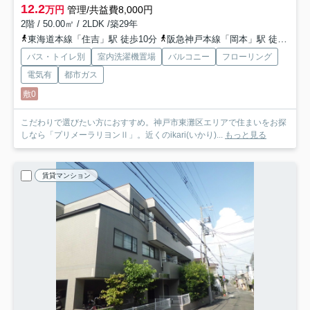
12.2
万円
管理/共益費8,000円
2階 / 50.00㎡ / 2LDK /築29年
東海道本線「住吉」駅 徒歩10分
阪急神戸本線「岡本」駅 徒歩13分
バス・トイレ別
室内洗濯機置場
バルコニー
フローリング
電気有
都市ガス
敷0
こだわりで選びたい方におすすめ。神戸市東灘区エリアで住まいをお探
しなら「プリメーラリヨンⅡ」。近くのikari(いかり)...
もっと見る
賃貸マンション