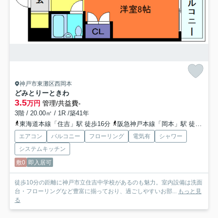
神戸市東灘区西岡本
どみとりーときわ
3.5
万円
管理/共益費-
3階 / 20.00㎡ / 1R /築41年
東海道本線「住吉」駅 徒歩16分
阪急神戸本線「岡本」駅 徒歩17分
エアコン
バルコニー
フローリング
電気有
シャワー
システムキッチン
敷0
即入居可
徒歩10分の距離に神戸市立住吉中学校があるのも魅力。室内設備は洗面
台・フローリングなど豊富に揃っており、過ごしやすいお部...
もっと見
る