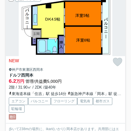
NEW
神戸市東灘区西岡本
ドルフ西岡本
6.2
万円
管理/共益費5,000円
2階 / 31.90㎡ / 2DK /築40年
東海道本線「住吉」駅 徒歩14分
阪急神戸本線「岡本」駅 徒歩16分
エアコン
バルコニー
フローリング
電気有
都市ガス
駐輪場
敷0
歩いて238mの場所に、ikari(いかり) 岡本店があります。共用部にはエ