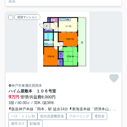
見る
賃貸マンション
神戸市東灘区西岡本
ハイム屋敷本 １０６号室
9
万円
管理/共益費8,000円
1階 / 60.00㎡ / 3DK /築38年
阪急神戸本線「岡本」駅 徒歩14分
東海道本線「摂津本山」駅 徒歩15分
バス・トイレ別
室内洗濯機置場
フローリング
電気有
都市ガス
駐輪場