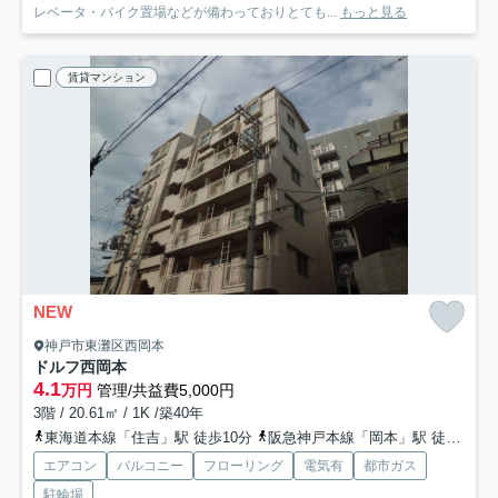
レベータ・バイク置場などが備わっておりとても...
もっと見る
賃貸マンション
NEW
神戸市東灘区西岡本
ドルフ西岡本
4.1
万円
管理/共益費5,000円
3階 / 20.61㎡ / 1K /築40年
東海道本線「住吉」駅 徒歩10分
阪急神戸本線「岡本」駅 徒歩15分
エアコン
バルコニー
フローリング
電気有
都市ガス
駐輪場