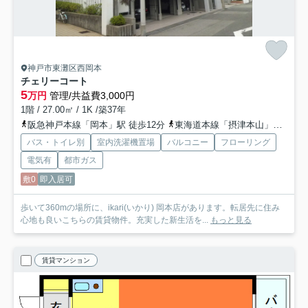
神戸市東灘区西岡本
チェリーコート
5
万円
管理/共益費3,000円
1階 / 27.00㎡ / 1K /築37年
阪急神戸本線「岡本」駅 徒歩12分
東海道本線「摂津本山」駅 徒歩14分
バス・トイレ別
室内洗濯機置場
バルコニー
フローリング
電気有
都市ガス
敷0
即入居可
歩いて360mの場所に、ikari(いかり) 岡本店があります。転居先に住み
心地も良いこちらの賃貸物件。充実した新生活を...
もっと見る
賃貸マンション