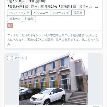
1階 / 60.00㎡ / 3DK /築38年
阪急神戸本線「岡本」駅 徒歩14分
東海道本線「摂津本山」駅 徒歩15分
バス・トイレ別
バルコニー
フローリング
電気有
都市ガス
駐輪場
敷0
ファミリー向けのポイント、神戸市立本山第二小学校が徒歩6分のとこ
ろにあります。素敵な3DKのお部屋、見学大歓迎ですよ。化...
もっと見
る
アパート