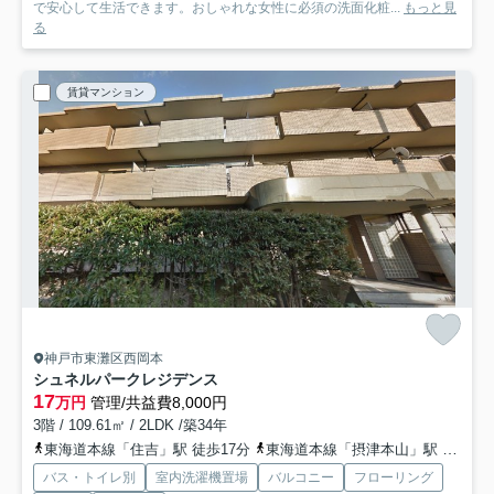
で安心して生活できます。おしゃれな女性に必須の洗面化粧...
もっと見
る
賃貸マンション
神戸市東灘区西岡本
シュネルパークレジデンス
17
万円
管理/共益費8,000円
3階 / 109.61㎡ / 2LDK /築34年
東海道本線「住吉」駅 徒歩17分
東海道本線「摂津本山」駅 徒歩23分
バス・トイレ別
室内洗濯機置場
バルコニー
フローリング