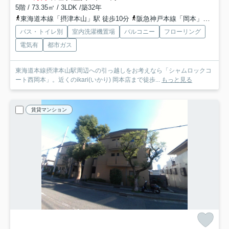
5階 / 73.35㎡ / 3LDK /築32年
東海道本線「摂津本山」駅 徒歩10分
阪急神戸本線「岡本」駅 徒歩13分
バス・トイレ別
室内洗濯機置場
バルコニー
フローリング
電気有
都市ガス
東海道本線摂津本山駅周辺への引っ越しをお考えなら「シャムロックコ
ート西岡本」。近くのikari(いかり) 岡本店まで徒歩...
もっと見る
賃貸マンション