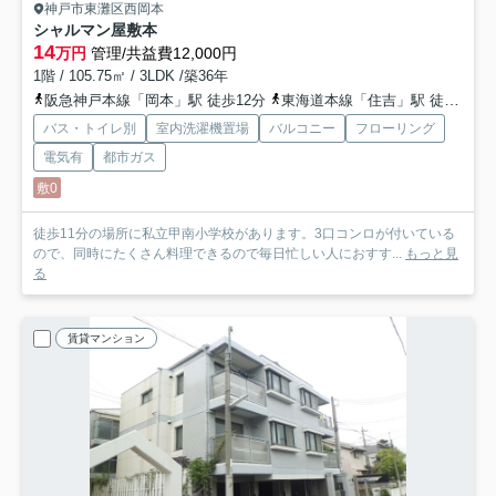
神戸市東灘区西岡本
シャルマン屋敷本
14
万円
管理/共益費12,000円
1階 / 105.75㎡ / 3LDK /築36年
阪急神戸本線「岡本」駅 徒歩12分
東海道本線「住吉」駅 徒歩17分
バス・トイレ別
室内洗濯機置場
バルコニー
フローリング
電気有
都市ガス
敷0
徒歩11分の場所に私立甲南小学校があります。3口コンロが付いている
ので、同時にたくさん料理できるので毎日忙しい人におすす...
もっと見
る
賃貸マンション