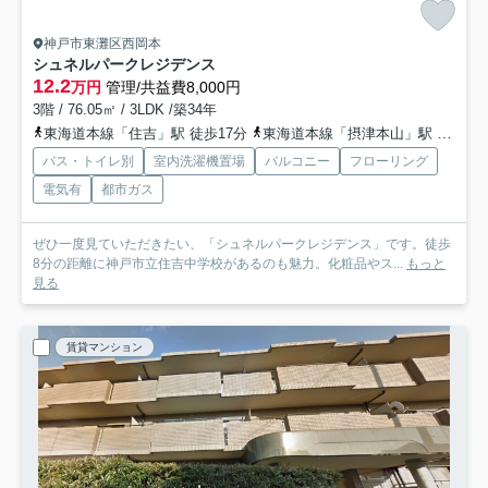
神戸市東灘区西岡本
シュネルパークレジデンス
12.2
万円
管理/共益費8,000円
3階 / 76.05㎡ / 3LDK /築34年
東海道本線「住吉」駅 徒歩17分
東海道本線「摂津本山」駅 徒歩23分
バス・トイレ別
室内洗濯機置場
バルコニー
フローリング
電気有
都市ガス
ぜひ一度見ていただきたい、「シュネルパークレジデンス」です。徒歩
8分の距離に神戸市立住吉中学校があるのも魅力。化粧品やス...
もっと
見る
賃貸マンション