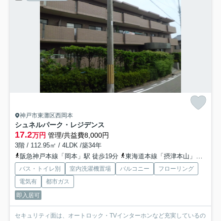
神戸市東灘区西岡本
シュネルパーク・レジデンス
17.2
万円
管理/共益費8,000円
3階 / 112.95㎡ / 4LDK /築34年
阪急神戸本線「岡本」駅 徒歩19分
東海道本線「摂津本山」駅 徒歩22分
バス・トイレ別
室内洗濯機置場
バルコニー
フローリング
電気有
都市ガス
即入居可
セキュリティ面は、オートロック・TVインターホンなど充実しているの