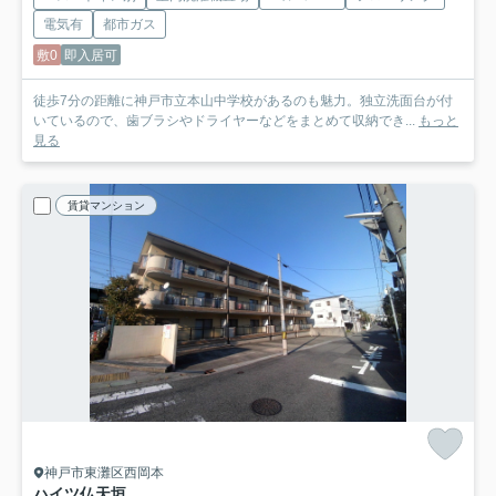
電気有
都市ガス
敷0
即入居可
徒歩7分の距離に神戸市立本山中学校があるのも魅力。独立洗面台が付
いているので、歯ブラシやドライヤーなどをまとめて収納でき...
もっと
見る
賃貸マンション
神戸市東灘区西岡本
ハイツ仏天垣