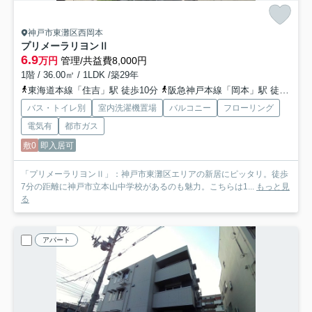
神戸市東灘区西岡本
プリメーラリヨンⅡ
6.9
万円
管理/共益費8,000円
1階 / 36.00㎡ / 1LDK /築29年
東海道本線「住吉」駅 徒歩10分
阪急神戸本線「岡本」駅 徒歩13分
バス・トイレ別
室内洗濯機置場
バルコニー
フローリング
電気有
都市ガス
敷0
即入居可
「プリメーラリヨンⅡ」：神戸市東灘区エリアの新居にピッタリ。徒歩
7分の距離に神戸市立本山中学校があるのも魅力。こちらは1...
もっと見
る
アパート