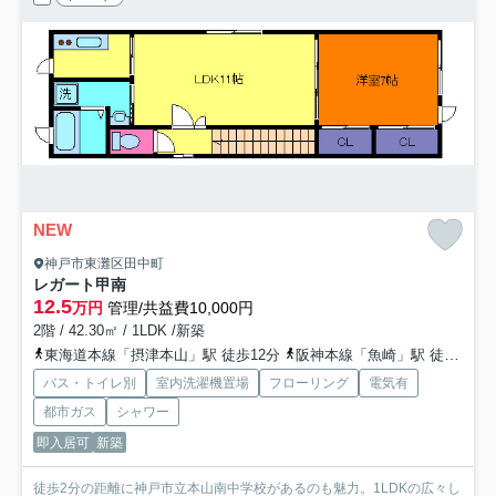
NEW
神戸市東灘区田中町
レガート甲南
12.5
万円
管理/共益費10,000円
2階 / 42.30㎡ / 1LDK /新築
東海道本線「摂津本山」駅 徒歩12分
阪神本線「魚崎」駅 徒歩18分
バス・トイレ別
室内洗濯機置場
フローリング
電気有
都市ガス
シャワー
即入居可
新築
徒歩2分の距離に神戸市立本山南中学校があるのも魅力。1LDKの広々し