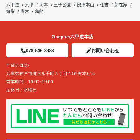
六甲道
六甲
岡本
王子公園
摂津本山
住吉
新在家
御影
青木
魚崎
Oneplus六甲道本店
078-846-3833
お問い合わせ
〒657-0027
兵庫県神戸市灘区永手町３丁目2-16 有本ビル
営業時間：
10:00~19:00
定休日：
水曜日