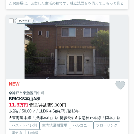
たお部屋は、充実した生活の糧です。独立洗面台を備えて...
もっと見る
アパート
NEW
神戸市東灘区田中町
BRICKS本山A棟
11.3
万円
管理/共益費5,000円
1-2階 / 50.00㎡ / 1LDK＋S(納戸) /築18年
東海道本線「摂津本山」駅 徒歩6分
阪急神戸本線「岡本」駅 徒歩11分
バス・トイレ別
室内洗濯機置場
バルコニー
フローリング
電気有
駐輪場