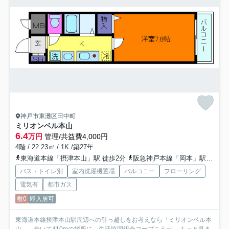
神戸市東灘区田中町
ミリオンベル本山
6.4
万円
管理/共益費4,000円
4階 / 22.23㎡ / 1K /築27年
東海道本線「摂津本山」駅 徒歩2分
阪急神戸本線「岡本」駅 徒歩9分
バス・トイレ別
室内洗濯機置場
バルコニー
フローリング
電気有
都市ガス
敷0
即入居可
東海道本線摂津本山駅周辺への引っ越しをお考えなら「ミリオンベル本