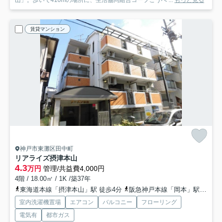
山」。歩いて410mの場所に、生活協同組合コープこうべ ...
もっと見る
賃貸マンション
神戸市東灘区田中町
リアライズ摂津本山
4.3
万円
管理/共益費4,000円
4階 / 18.00㎡ / 1K /築37年
東海道本線「摂津本山」駅 徒歩4分
阪急神戸本線「岡本」駅 徒歩9分
室内洗濯機置場
エアコン
バルコニー
フローリング
電気有
都市ガス