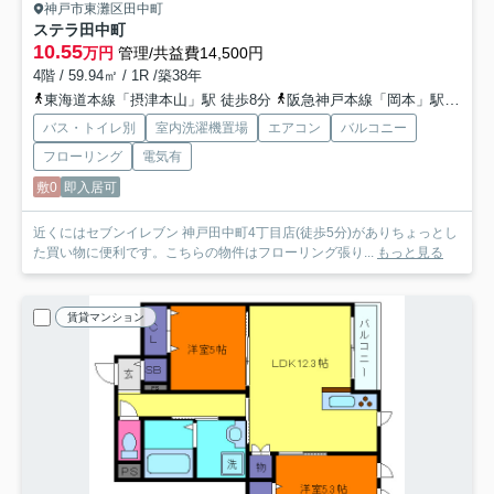
神戸市東灘区田中町
ステラ田中町
10.55
万円
管理/共益費14,500円
4階 / 59.94㎡ / 1R /築38年
東海道本線「摂津本山」駅 徒歩8分
阪急神戸本線「岡本」駅 徒歩13分
バス・トイレ別
室内洗濯機置場
エアコン
バルコニー
フローリング
電気有
敷0
即入居可
近くにはセブンイレブン 神戸田中町4丁目店(徒歩5分)がありちょっとし
た買い物に便利です。こちらの物件はフローリング張り...
もっと見る
賃貸マンション