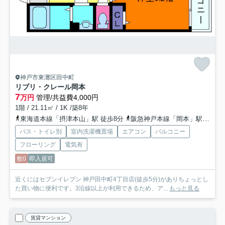
神戸市東灘区田中町
リブリ・クレール岡本
7
万円
管理/共益費4,000円
1階 / 21.11㎡ / 1K /築8年
東海道本線「摂津本山」駅 徒歩8分
阪急神戸本線「岡本」駅 徒歩14分
バス・トイレ別
室内洗濯機置場
エアコン
バルコニー
フローリング
電気有
敷0
即入居可
近くにはセブンイレブン 神戸田中町4丁目店(徒歩5分)がありちょっとし
た買い物に便利です。3沿線以上が利用できるため、ア...
もっと見る
賃貸マンション