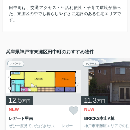
田中町は、交通アクセス・生活利便性・子育て環境が揃っ
た、東灘区の中でも暮らしやすさに定評のある住宅エリアで
す。
兵庫県神戸市東灘区田中町のおすすめ物件
アパート
アパート
12.5
11.3
万円
万円
NEW
NEW
レガート甲南
BRICKS本山A棟
ぜひ一度見ていただきたい、「レガート甲南」です。徒歩2分の距離に神戸市立本山南中学校があるのも魅力。この物件は月12.5万円と、グレードの高い物件となっております。この物件は、駅まで徒歩12分に立地しています。神戸市東灘区にお引越しする予定の方は東海道本線摂津本山周辺の住まい情報もご覧になってみてはいかがですか。078-846-3833、info@1plus.pwにご連絡ください。