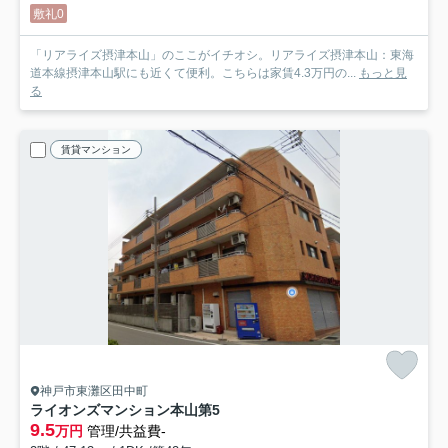
敷礼0
「リアライズ摂津本山」のここがイチオシ。リアライズ摂津本山：東海
道本線摂津本山駅にも近くて便利。こちらは家賃4.3万円の...
もっと見
る
賃貸マンション
神戸市東灘区田中町
ライオンズマンション本山第5
9.5
万円
管理/共益費-