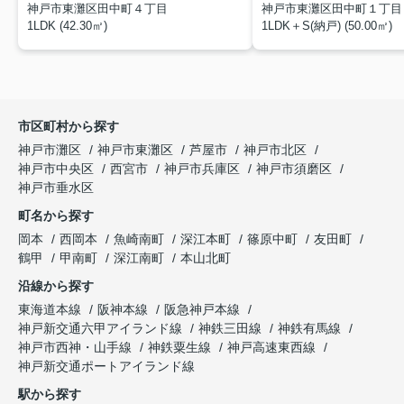
神戸市東灘区田中町４丁目
神戸市東灘区田中町１丁目
1LDK (42.30㎡)
1LDK＋S(納戸) (50.00㎡)
市区町村から探す
神戸市灘区
神戸市東灘区
芦屋市
神戸市北区
神戸市中央区
西宮市
神戸市兵庫区
神戸市須磨区
神戸市垂水区
町名から探す
岡本
西岡本
魚崎南町
深江本町
篠原中町
友田町
鶴甲
甲南町
深江南町
本山北町
沿線から探す
東海道本線
阪神本線
阪急神戸本線
神戸新交通六甲アイランド線
神鉄三田線
神鉄有馬線
神戸市西神・山手線
神鉄粟生線
神戸高速東西線
神戸新交通ポートアイランド線
駅から探す