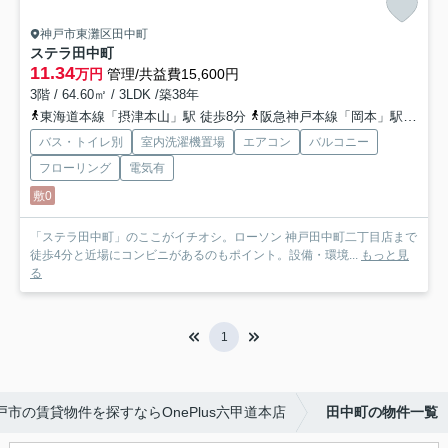
神戸市東灘区田中町
ステラ田中町
11.34
万円
管理/共益費15,600円
3階 / 64.60㎡ / 3LDK /築38年
東海道本線「摂津本山」駅 徒歩8分
阪急神戸本線「岡本」駅 徒歩13分
バス・トイレ別
室内洗濯機置場
エアコン
バルコニー
フローリング
電気有
敷0
「ステラ田中町」のここがイチオシ。ローソン 神戸田中町二丁目店まで
徒歩4分と近場にコンビニがあるのもポイント。設備・環境...
もっと見
る
1
戸市の賃貸物件を探すならOnePlus六甲道本店
田中町の物件一覧