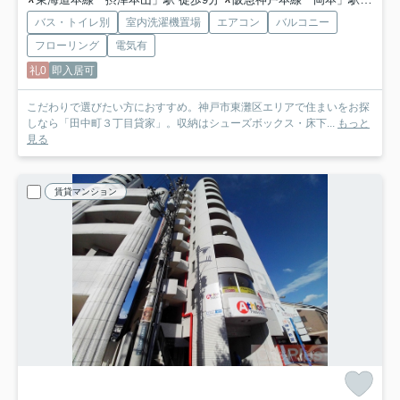
バス・トイレ別
室内洗濯機置場
エアコン
バルコニー
フローリング
電気有
礼0
即入居可
こだわりで選びたい方におすすめ。神戸市東灘区エリアで住まいをお探
しなら「田中町３丁目貸家」。収納はシューズボックス・床下...
もっと
見る
賃貸マンション