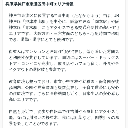
兵庫県神戸市東灘区田中町エリア情報
神戸市東灘区に位置する**田中町（たなかちょう）**は、JR
神戸線「摂津本山駅」を中心に、阪急神戸線「岡本駅」や阪
神本線「青木駅」にもアクセスできる交通利便性の高い住宅
エリアです。大阪方面・三宮方面のどちらへも短時間で移動
でき、通勤・通学にとても便利です。
街並みはマンションと戸建住宅が混在し、落ち着いた雰囲気
と利便性が共存しています。周辺にはスーパー・ドラッグス
トア・コンビニが充実し、飲食店やカフェも多く、外食やテ
イクアウトの選択肢も豊富です。
教育環境も整っており、市立小中学校や幼稚園・保育園が徒
歩圏内。公園や児童遊園も複数点在し、子育て世帯にも安心
の住環境です。さらに医療機関も近く、日常生活の安心感も
高いエリアです。
自然も身近で、徒歩や自転車で住吉川や石屋川にアクセス可
能。春には川沿いの桜並木、秋には紅葉など、四季折々の風
景を楽しむことができます。