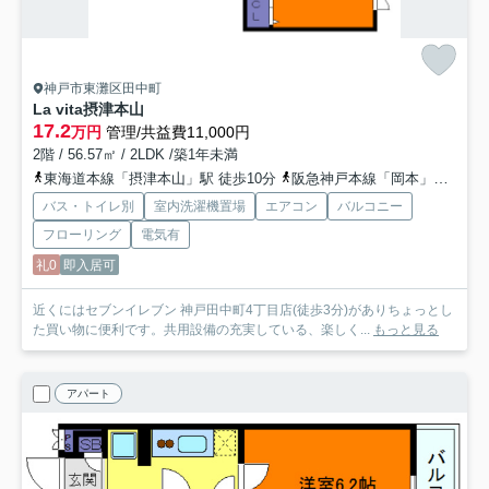
神戸市東灘区田中町
La vita摂津本山
17.2
万円
管理/共益費11,000円
2階 / 56.57㎡ / 2LDK /築1年未満
東海道本線「摂津本山」駅 徒歩10分
阪急神戸本線「岡本」駅 徒歩15分
バス・トイレ別
室内洗濯機置場
エアコン
バルコニー
フローリング
電気有
礼0
即入居可
近くにはセブンイレブン 神戸田中町4丁目店(徒歩3分)がありちょっとし
た買い物に便利です。共用設備の充実している、楽しく...
もっと見る
アパート