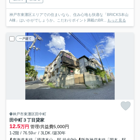
神戸市東灘区エリアでの住まいなら、住み心地も快適な「BRICKS本山
A棟」はいかがでしょうか。こだわりポイント満載のBR...
もっと見る
一戸建て
神戸市東灘区田中町
田中町３丁目貸家
12.5
万円
管理/共益費5,000円
1-2階 / 76.59㎡ / 3LDK /築30年
東海道本線「摂津本山」駅 徒歩9分
阪急神戸本線「岡本」駅 徒歩14分