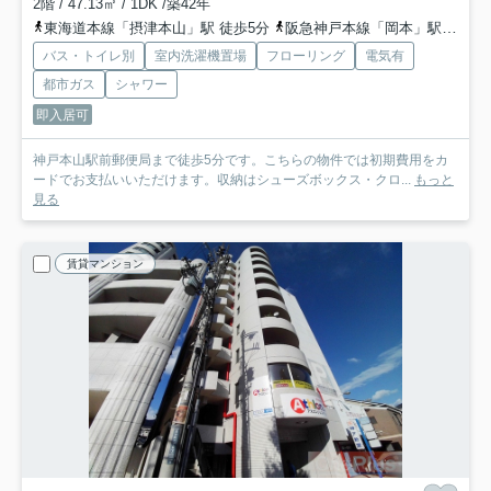
2階 / 47.13㎡ / 1DK /築42年
東海道本線「摂津本山」駅 徒歩5分
阪急神戸本線「岡本」駅 徒歩10分
バス・トイレ別
室内洗濯機置場
フローリング
電気有
都市ガス
シャワー
即入居可
神戸本山駅前郵便局まで徒歩5分です。こちらの物件では初期費用をカ
ードでお支払いいただけます。収納はシューズボックス・クロ...
もっと
見る
賃貸マンション