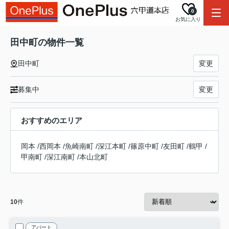
0
お気に入り
田中町の物件一覧
田中町
変更
募集中
変更
おすすめのエリア
岡本
/
西岡本
/
魚崎南町
/
深江本町
/
篠原中町
/
友田町
/
鶴甲
/
甲南町
/
深江南町
/
本山北町
10
件
アパート