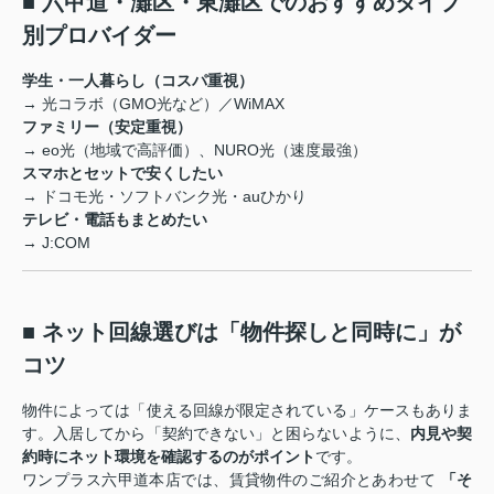
■ 六甲道・灘区・東灘区でのおすすめタイプ
別プロバイダー
学生・一人暮らし（コスパ重視）
→ 光コラボ（GMO光など）／WiMAX
ファミリー（安定重視）
→ eo光（地域で高評価）、NURO光（速度最強）
スマホとセットで安くしたい
→ ドコモ光・ソフトバンク光・auひかり
テレビ・電話もまとめたい
→ J:COM
■ ネット回線選びは「物件探しと同時に」が
コツ
物件によっては「使える回線が限定されている」ケースもありま
す。入居してから「契約できない」と困らないように、
内見や契
約時にネット環境を確認するのがポイント
です。
ワンプラス六甲道本店では、賃貸物件のご紹介とあわせて
「そ