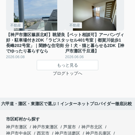
不動産
不動産
【神戸市灘区篠原北町】眺望良
【ペット相談可】アーバンヴィ
好・駐車場付き2DK「ラビスタ
ッセル401号室｜都賀川徒歩1
長峰202号室」｜閑静な住宅街
分！犬・猫と暮らせる2DK【神
でゆったり暮らすなら
戸市灘区千旦通】
2026.06.08
2026.06.06
もっと見る
ブログトップへ
】六甲道・灘区・東灘区で選ぶ！インターネットプロバイダー徹底比較
市区町村から探す
神戸市灘区
神戸市東灘区
芦屋市
神戸市北区
神戸市中央区
西宮市
神戸市須磨区
神戸市兵庫区