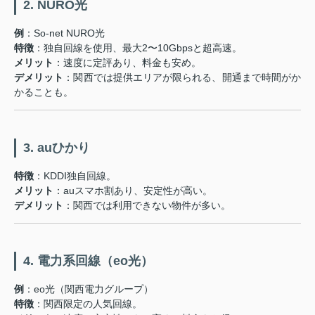
2. NURO光
例
：So-net NURO光
特徴
：独自回線を使用、最大2〜10Gbpsと超高速。
メリット
：速度に定評あり、料金も安め。
デメリット
：関西では提供エリアが限られる、開通まで時間がか
かることも。
3. auひかり
特徴
：KDDI独自回線。
メリット
：auスマホ割あり、安定性が高い。
デメリット
：関西では利用できない物件が多い。
4. 電力系回線（eo光）
例
：eo光（関西電力グループ）
特徴
：関西限定の人気回線。