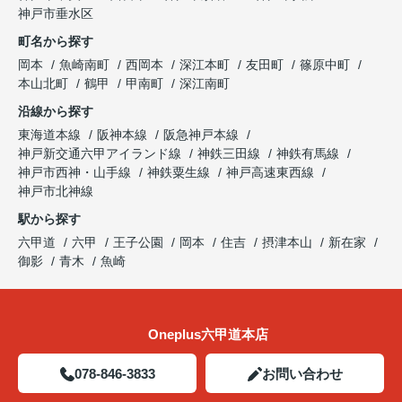
神戸市垂水区
町名から探す
岡本
魚崎南町
西岡本
深江本町
友田町
篠原中町
本山北町
鶴甲
甲南町
深江南町
沿線から探す
東海道本線
阪神本線
阪急神戸本線
神戸新交通六甲アイランド線
神鉄三田線
神鉄有馬線
神戸市西神・山手線
神鉄粟生線
神戸高速東西線
神戸市北神線
駅から探す
六甲道
六甲
王子公園
岡本
住吉
摂津本山
新在家
御影
青木
魚崎
Oneplus六甲道本店
078-846-3833
お問い合わせ