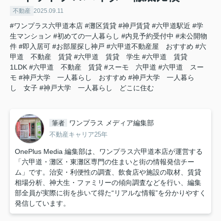
不動産
2025.09.11
#ワンプラス六甲道本店
#灘区賃貸
#神戸賃貸
#六甲道駅近
#学
生マンション
#初めての一人暮らし
#内見予約受付中
#未公開物
件
#即入居可
#お部屋探し神戸
#六甲道不動産屋 おすすめ
#六
甲道 不動産 賃貸
#六甲道 賃貸 学生
#六甲道 賃貸
1LDK
#六甲道 不動産 賃貸
#スーモ 六甲道
#六甲道 スー
モ
#神戸大学 一人暮らし おすすめ
#神戸大学 一人暮ら
し 女子
#神戸大学 一人暮らし どこに住む
ワンプラス メディア編集部
筆者
不動産キャリア25年
OnePlus Media 編集部は、ワンプラス六甲道本店が運営する
「六甲道・灘区・東灘区専門の住まいと街の情報発信チー
ム」です。治安・利便性の調査、飲食店や施設の取材、賃貸
相場分析、神大生・ファミリーの傾向調査などを行い、編集
部全員が実際に街を歩いて得た“リアルな情報”を分かりやすく
発信しています。