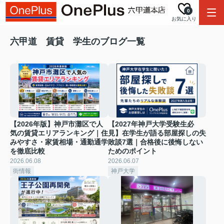
0
お気に入り
六甲道 賃貸 学生のブログ一覧
【2026年版】神戸市灘区で人
【2027年神戸大学受験生必
気の賃貸エリアランキング｜住
見】在学生が語る部屋探しの失
みやすさ・家賃相場・通勤通学
敗談7選｜合格後に後悔しない
を徹底比較
ためのポイント
2026.06.08
2026.06.07
街情報
神戸大学