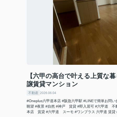
【六甲の高台で叶える上質な暮
譲賃貸マンション
不動産
2026.06.04
#Oneplus六甲道本店
#阪急六甲駅
#LINEで簡単お問
眺望
#夜景
#自然
#神戸 賃貸
#即入居可
#六甲道 不
本店 賃貸
#六甲道 スーモ
#ワンプラス 六甲道 賃貸