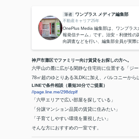
ワンプラス メディア編集部
筆者
不動産キャリア25年
OnePlus Media 編集部は、ワ
報発信チーム」です。治安・利便性の
向調査などを行い、編集部全員が実際に
神戸市灘区でファミリー向け賃貸をお探しの方へ。
六甲山の麓に広がる閑静な住宅街に位置する「ジー
78㎡超のゆとりある3LDKに加え、バルコニーか
LINEで条件相談（最短30分でご提案）
//page.line.me/298dzplf
「六甲エリアで広い部屋を探している」
「分譲マンション品質の賃貸に住みたい」
「子育てしやすい環境を重視したい」
そんな方におすすめの一室です。