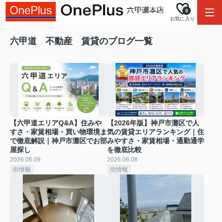
0
お気に入り
六甲道 不動産 賃貸のブログ一覧
【六甲道エリアQ&A】住みや
【2026年版】神戸市灘区で人
すさ・家賃相場・買い物環境ま
気の賃貸エリアランキング｜住
で徹底解説｜神戸市灘区でお部
みやすさ・家賃相場・通勤通学
屋探し
を徹底比較
2026.06.09
2026.06.08
街情報
街情報