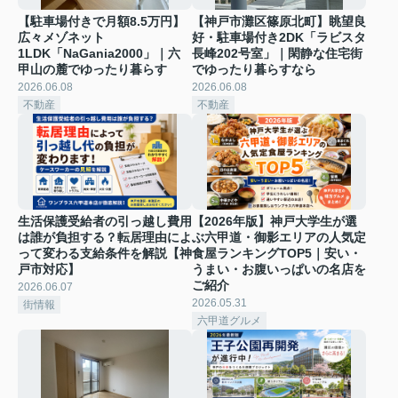
【駐車場付きで月額8.5万円】
【神戸市灘区篠原北町】眺望良
広々メゾネット
好・駐車場付き2DK「ラビスタ
1LDK「NaGania2000」｜六
長峰202号室」｜閑静な住宅街
甲山の麓でゆったり暮らす
でゆったり暮らすなら
2026.06.08
2026.06.08
不動産
不動産
生活保護受給者の引っ越し費用
【2026年版】神戸大学生が選
は誰が負担する？転居理由によ
ぶ六甲道・御影エリアの人気定
って変わる支給条件を解説【神
食屋ランキングTOP5｜安い・
戸市対応】
うまい・お腹いっぱいの名店を
ご紹介
2026.06.07
2026.05.31
街情報
六甲道グルメ