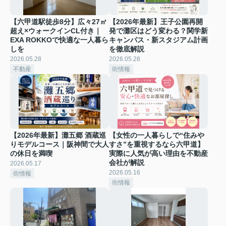
【六甲道駅徒歩8分】広々27㎡
【2026年最新】王子公園再開
超え×ウォークインCL付き｜
発で灘区はどう変わる？関学新
EXA ROKKOで快適な一人暮ら
キャンパス・新スタジアム計画
しを
を徹底解説
2026.05.28
2026.05.28
不動産
街情報
【2026年最新】灘五郷 酒蔵巡
【女性の一人暮らしで“住みや
りモデルコース｜阪神間で大人
すさ”を重視するなら六甲道】
の休日を満喫
実際に人気が高い理由を不動産
会社が解説
2026.05.17
2026.05.16
街情報
街情報