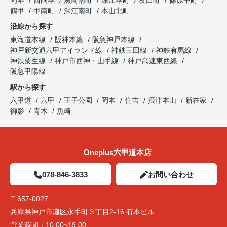
岡本
西岡本
魚崎南町
深江本町
友田町
篠原中町
鶴甲
甲南町
深江南町
本山北町
沿線から探す
東海道本線
阪神本線
阪急神戸本線
神戸新交通六甲アイランド線
神鉄三田線
神鉄有馬線
神鉄粟生線
神戸市西神・山手線
神戸高速東西線
阪急甲陽線
駅から探す
六甲道
六甲
王子公園
岡本
住吉
摂津本山
新在家
御影
青木
魚崎
Oneplus六甲道本店
078-846-3833
お問い合わせ
〒657-0027
兵庫県神戸市灘区永手町３丁目2-16 有本ビル
営業時間：
10:00~19:00