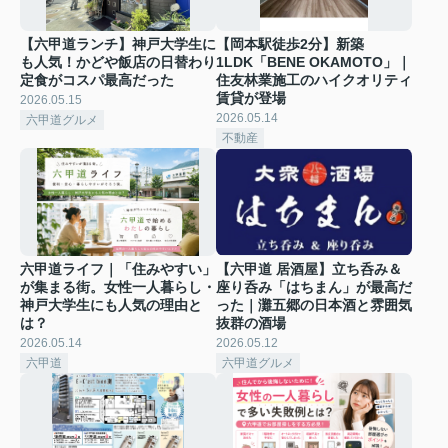
【六甲道ランチ】神戸大学生に
【岡本駅徒歩2分】新築
も人気！かどや飯店の日替わり
1LDK「BENE OKAMOTO」｜
定食がコスパ最高だった
住友林業施工のハイクオリティ
賃貸が登場
2026.05.15
2026.05.14
六甲道グルメ
不動産
六甲道ライフ｜「住みやすい」
【六甲道 居酒屋】立ち呑み＆
が集まる街。女性一人暮らし・
座り呑み「はちまん」が最高だ
神戸大学生にも人気の理由と
った｜灘五郷の日本酒と雰囲気
は？
抜群の酒場
2026.05.14
2026.05.12
六甲道
六甲道グルメ