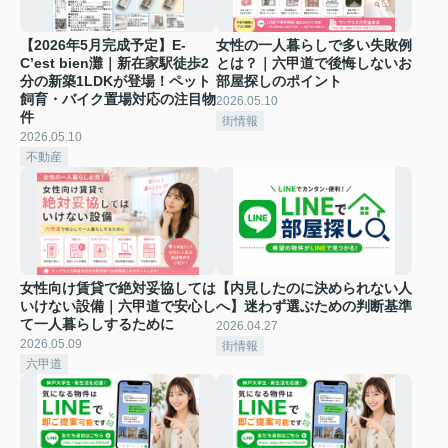
【2026年5月完成予定】E-
女性の一人暮らしで多い失敗例
C’est bien灘｜新在家駅徒歩2
とは？｜六甲道で後悔しないお
分の新築1LDKが登場！ペット
部屋探しのポイント
飼育・バイク置場対応の注目物
2026.05.10
件
街情報
2026.05.10
不動産
女性向け賃貸で絶対妥協しては
【内見したのに決められない人
いけない設備｜六甲道で安心し
へ】迷わず選ぶための判断基準
て一人暮らしするために
2026.04.27
2026.05.09
街情報
六甲道