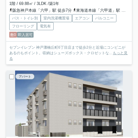
1階 / 69.88㎡ / 3LDK /築1年
阪急神戸本線「六甲」駅 徒歩7分
東海道本線「六甲道」駅 徒歩12分
バス・トイレ別
室内洗濯機置場
エアコン
バルコニー
フローリング
電気有
敷0
即入居可
セブンイレブン 神戸灘楠丘町6丁目店まで徒歩2分と近場にコンビニが
あるのもポイント。収納はシューズボックス・クロゼットな...
もっと見
る
アパート