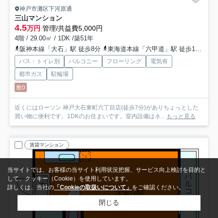
神戸市灘区下河原通
三山マンション
4.5
万円
管理/共益費5,000円
4階 / 29.00㎡ / 1DK /築51年
阪神本線「大石」駅 徒歩8分
東海道本線「六甲道」駅 徒歩10分
阪
バス・トイレ別
バルコニー
フローリング
電気有
都市ガス
駐輪場
敷0
近くにはローソン 神戸大石東町六丁目店(徒歩7分)がありちょっとした
買い物に便利です。1DKのお住まいです。室内設備はネ...
もっと見る
賃貸マンション
当サイトでは、お客様の当サイト利用状況把握、サービス向上検討を目的と
して、クッキー（Cookie）を使用しています。
詳しくは、当社の
「Cookieの取扱いについて」
をご確認ください。
閉じる