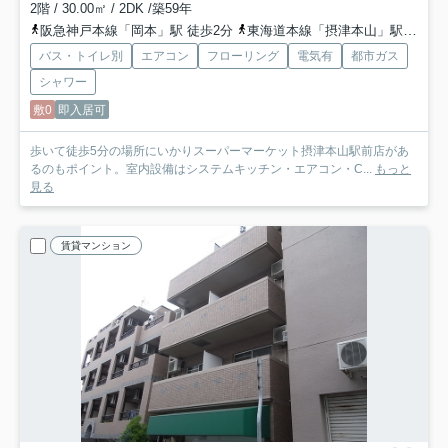
2階 / 30.00㎡ / 2DK /築59年
阪急神戸本線「岡本」駅 徒歩2分
東海道本線「摂津本山」駅 徒歩4分
バス・トイレ別
エアコン
フローリング
電気有
都市ガス
シャワー
敷0
即入居可
歩いて徒歩5分の場所にいかりスーパーマーケット摂津本山駅前店があ
るのもポイント。室内設備はシステムキッチン・エアコン・C...
もっと
見る
賃貸マンション