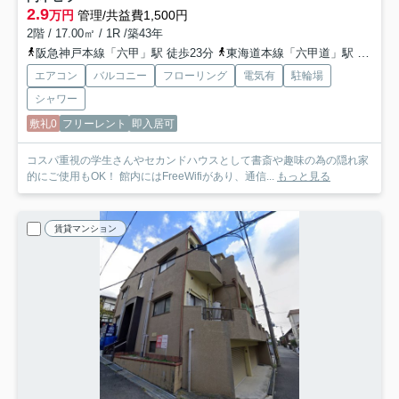
2.9
万円
管理/共益費1,500円
2階 / 17.00㎡ / 1R /築43年
阪急神戸本線「六甲」駅 徒歩23分
東海道本線「六甲道」駅 徒歩33分
エアコン
バルコニー
フローリング
電気有
駐輪場
シャワー
敷礼0
フリーレント
即入居可
コスパ重視の学生さんやセカンドハウスとして書斎や趣味の為の隠れ家
的にご使用もOK！ 館内にはFreeWifiがあり、通信...
もっと見る
賃貸マンション