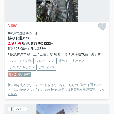
NEW
神戸市灘区城の下通
城の下通アパート
2.9
万円
管理/共益費3,000円
1階 / 25.00㎡ / 2K /築58年
阪急神戸本線「王子公園」駅 徒歩16分
東海道本線「灘」駅 徒歩21分
バス・トイレ別
フローリング
電気有
都市ガス
システムキッチン
ガスコンロ
敷礼0
即入居可
新生活を失敗せず、スタートさせたいならこちらの「城の下通アパー
ト」はいかがでしょうか。徒歩4分の場所には兵庫県立神戸高等...
もっ
と見る
アパート