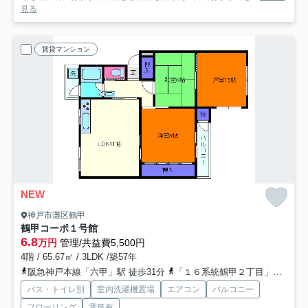
見る
賃貸マンション
NEW
神戸市灘区鶴甲
鶴甲コーポ１号館
6.8
万円
管理/共益費5,500円
4階 / 65.67㎡ / 3LDK /築57年
阪急神戸本線「六甲」駅 徒歩31分
「１６系統鶴甲２丁目」バス停下車 徒歩2分
バス・トイレ別
室内洗濯機置場
エアコン
バルコニー
フローリング
電気有