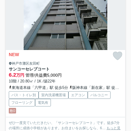
NEW
神戸市灘区友田町
サンコーセレブコート
6.2
万円
管理/共益費5,000円
10階 / 20.80㎡ / 1K /築22年
東海道本線「六甲道」駅 徒歩5分
阪神本線「新在家」駅 徒歩3分
バス・トイレ別
室内洗濯機置場
エアコン
バルコニー
フローリング
電気有
敷0
ぜひ一度見ていただきたい、「サンコーセレブコート」です。徒歩7分
の場所に成徳小学校があります。お住まいをお探しなら、6....
もっと見