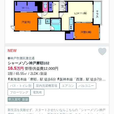
NEW
神戸市灘区灘北通
シャーメゾン神戸摩耶
102
16.5
万円
管理/共益費12,000円
1階 / 65.55㎡ / 2LDK /新築
東海道本線「摩耶」駅 徒歩6分
阪神本線「西灘」駅 徒歩7分
阪急
バス・トイレ別
室内洗濯機置場
エアコン
バルコニー
フローリング
電気有
即入居可
新築
新生活を失敗せず、スタートさせたいならこちらの「シャーメゾン神戸