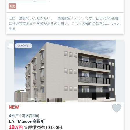
敷0
ぜひ一度見ていただきたい、「西灘駅前ハイツ」です。徒歩7分の距離
に神戸市立原田中学校があるのも魅力。こちらの物件の賃料は...
もっと
見る
アパート
NEW
神戸市灘区高羽町
LA Maison高羽町
18
万円
管理/共益費10,000円