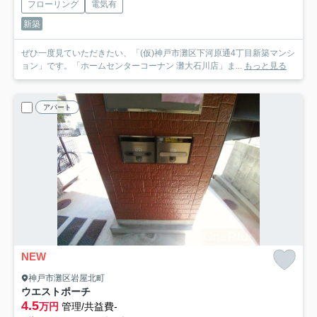
フローリング
電気有
新築
ぜひ一度見ていただきたい、「(仮)神戸市灘区下河原通4丁目新築マンシ
ョン」です。「ホームセンターコーナン 灘大石川店」ま...
もっと見る
アパート
NEW
神戸市灘区岩屋北町
ウエストポーチ
4.5
万円
管理/共益費-