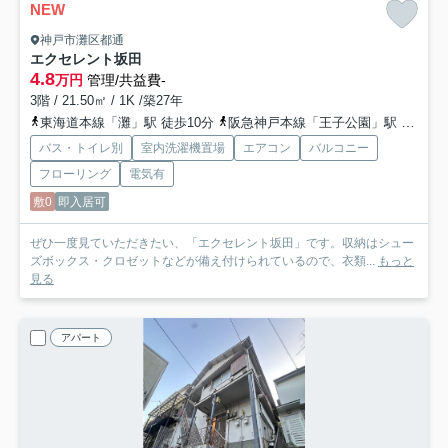
NEW
神戸市灘区都通
エクセレント坂田
4.8
万円
管理/共益費-
3階 / 21.50㎡ / 1K /築27年
東海道本線「灘」駅 徒歩10分
阪急神戸本線「王子公園」駅 徒歩12分
バス・トイレ別
室内洗濯機置場
エアコン
バルコニー
フローリング
電気有
敷0
即入居可
ぜひ一度見ていただきたい、「エクセレント坂田」です。収納はシュー
ズボックス・クロゼットなどが備え付けられているので、衣類...
もっと
見る
アパート