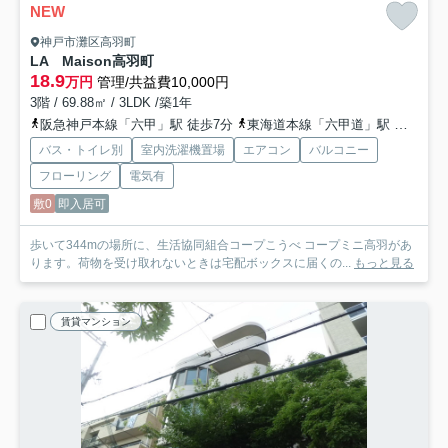
NEW
神戸市灘区高羽町
LA Maison高羽町
18.9
万円
管理/共益費10,000円
3階 / 69.88㎡ / 3LDK /築1年
阪急神戸本線「六甲」駅 徒歩7分
東海道本線「六甲道」駅 徒歩12分
バス・トイレ別
室内洗濯機置場
エアコン
バルコニー
フローリング
電気有
敷0
即入居可
歩いて344mの場所に、生活協同組合コープこうべ コープミニ高羽があ
ります。荷物を受け取れないときは宅配ボックスに届くの...
もっと見る
賃貸マンション