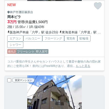
NEW
神戸市灘区篠原台
岡本ビラ
3
万円
管理/共益費1,500円
2階 / 15.00㎡ / 1R /築43年
阪急神戸本線「六甲」駅 徒歩23分
東海道本線「六甲道」駅 徒歩33分
エアコン
バルコニー
フローリング
電気有
駐輪場
シャワー
敷礼0
フリーレント
即入居可
コスパ重視の学生さんやセカンドハウスとして書斎や趣味の為の隠れ家
的にご使用もOK！ 館内にはFreeWifiがあり、通信...
もっと見る
賃貸マンション