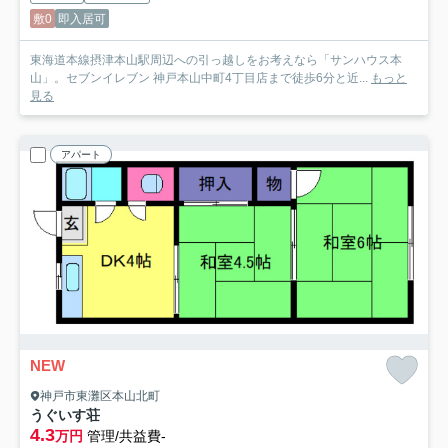
敷0
即入居可
東海道本線摂津本山駅周辺への引っ越しをお考えなら「サンハウス本
山」。セブンイレブン 神戸本山中町4丁目店まで徒歩6分と近...
もっと
見る
アパート
NEW
神戸市東灘区本山北町
うぐいす荘
4.3
万円
管理/共益費-