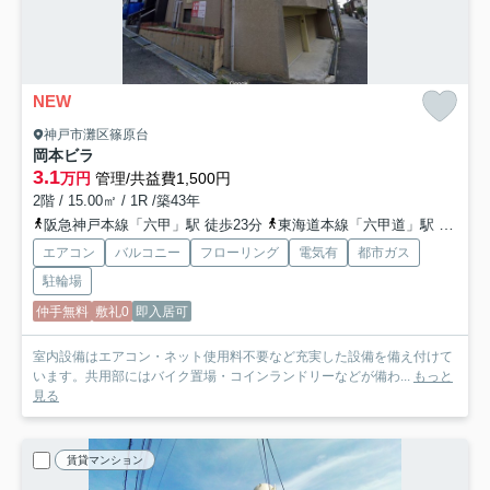
NEW
神戸市灘区篠原台
岡本ビラ
3.1
万円
管理/共益費1,500円
2階 / 15.00㎡ / 1R /築43年
阪急神戸本線「六甲」駅 徒歩23分
東海道本線「六甲道」駅 徒歩33分
エアコン
バルコニー
フローリング
電気有
都市ガス
駐輪場
仲手無料
敷礼0
即入居可
室内設備はエアコン・ネット使用料不要など充実した設備を備え付けて
います。共用部にはバイク置場・コインランドリーなどが備わ...
もっと
見る
賃貸マンション