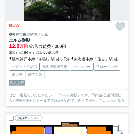
NEW
神戸市東灘区鴨子ケ原
エルム御影
12.8
万円
管理/共益費7,000円
3階 / 62.84㎡ / 2LDK /築36年
阪急神戸本線「御影」駅 徒歩7分
東海道本線「住吉」駅 徒歩22分
バス・トイレ別
室内洗濯機置場
バルコニー
フローリング
電気有
都市ガス
即入居可
ぜひ一度見ていただきたい、「エルム御影」です。甲南会(公益財団法
人) 甲南医療センターまで徒歩5分なので、近くて安心。こ...
もっと見る
賃貸マンション