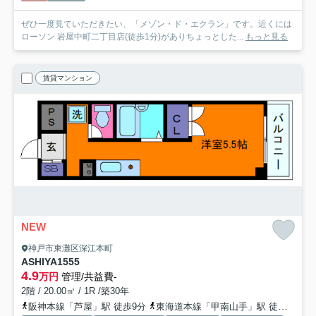
ぜひ一度見ていただきたい、「メゾン・ド・エクラン」です。近くには
ローソン 岩屋中町二丁目店(徒歩1分)がありちょっとした...
もっと見る
賃貸マンション
NEW
神戸市東灘区深江本町
ASHIYA1555
4.9
万円
管理/共益費-
2階 / 20.00㎡ / 1R /築30年
阪神本線「芦屋」駅 徒歩9分
東海道本線「甲南山手」駅 徒歩14分