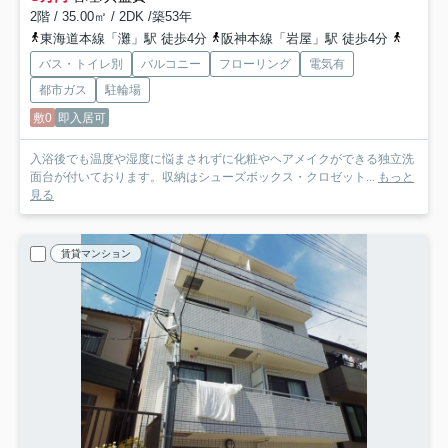
2階 / 35.00㎡ / 2DK /築53年
東海道本線「灘」駅 徒歩4分
阪神本線「岩屋」駅 徒歩4分
阪急神
バス・トイレ別
バルコニー
フローリング
電気有
都市ガス
駐輪場
敷0
即入居可
入浴後でも温度や湿度に悩まされずに化粧やヘアメイクができる独立洗
面台が付いております。収納はシューズボックス・クロゼット...
もっと
見る
賃貸マンション