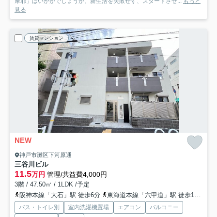
摩耶」はいかがでしょうか。新生活を失敗せず、スタートさせ...
もっと
見る
賃貸マンション
NEW
神戸市灘区下河原通
三谷川ビル
11.5
万円
管理/共益費4,000円
3階 / 47.50㎡ / 1LDK /予定
阪神本線「大石」駅 徒歩6分
東海道本線「六甲道」駅 徒歩12分
阪
バス・トイレ別
室内洗濯機置場
エアコン
バルコニー