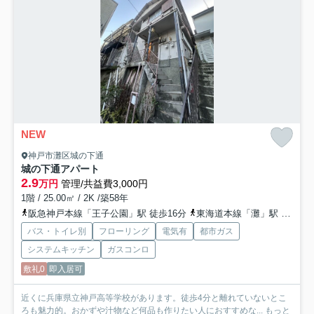
NEW
神戸市灘区城の下通
城の下通アパート
2.9
万円
管理/共益費3,000円
1階 / 25.00㎡ / 2K /築58年
阪急神戸本線「王子公園」駅 徒歩16分
東海道本線「灘」駅 徒歩21分
バス・トイレ別
フローリング
電気有
都市ガス
システムキッチン
ガスコンロ
敷礼0
即入居可
近くに兵庫県立神戸高等学校があります。徒歩4分と離れていないとこ
ろも魅力的。おかずや汁物など何品も作りたい人におすすめな...
もっと