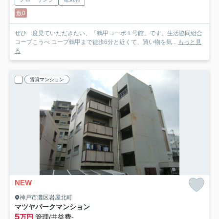
敷0
ぜひ一度見ていただきたい、「鶴甲コーポ１号館」です。生活協同組合
コープこうべ コープ鶴甲まで徒歩6分と近くて、買い物を気...
もっと見
る
賃貸マンション
NEW
神戸市灘区岩屋北町
マツヤパークマンション
5
万円
管理/共益費-