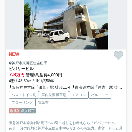
NEW
神戸市東灘区住吉山手
ビバリーヒル
7.8
万円
管理/共益費4,000円
4階 / 48.50㎡ / 1K /築58年
阪急神戸本線「御影」駅 徒歩11分
東海道本線「住吉」駅 徒歩23分
バス・トイレ別
室内洗濯機置場
エアコン
バルコニー
フローリング
電気有
敷礼0
即入居可
阪急神戸本線御影駅周辺への引っ越しをお考えなら「ビバリーヒル」。
徒歩11分の距離に神戸市立住吉中学校があるのも魅力。家賃...
もっと見