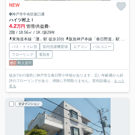
NEW
神戸市中央区坂口通
ハイツ村上Ⅰ
4.2
万円
管理/共益費-
2階 / 18.56㎡ / 1K /築29年
東海道本線「灘」駅 徒歩10分
阪急神戸本線「春日野道」駅 徒歩12分
バス・トイレ別
室内洗濯機置場
エアコン
バルコニー
フローリング
電気有
敷0
即入居可
徒歩7分の場所に神戸市立春日野小学校があります。広い年齢層から好
評のフローリングがあり、掃除に手間取りません。室内設備は...
もっと
見る
賃貸マンション