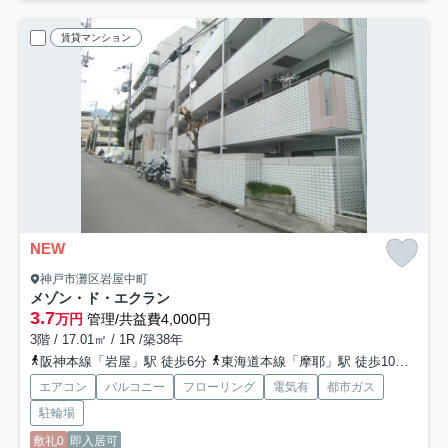
賃貸マンション
NEW
神戸市灘区岩屋中町
メゾン・ド・エクラン
3.7
万円
管理/共益費4,000円
3階 / 17.01㎡ / 1R /築38年
阪神本線「岩屋」駅 徒歩6分
東海道本線「摩耶」駅 徒歩10分
阪急
エアコン
バルコニー
フローリング
電気有
都市ガス
駐輪場
敷礼0
即入居可