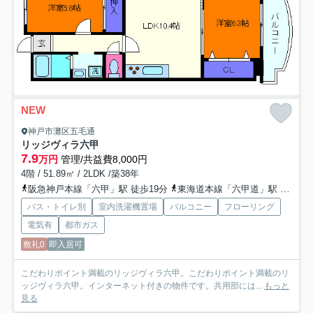
NEW
神戸市灘区五毛通
リッジヴィラ六甲
7.9
万円
管理/共益費8,000円
4階 / 51.89㎡ / 2LDK /築38年
阪急神戸本線「六甲」駅 徒歩19分
東海道本線「六甲道」駅 徒歩24分
バス・トイレ別
室内洗濯機置場
バルコニー
フローリング
電気有
都市ガス
敷礼0
即入居可
こだわりポイント満載のリッジヴィラ六甲。こだわりポイント満載のリ
ッジヴィラ六甲。インターネット付きの物件です。共用部には...
もっと
見る