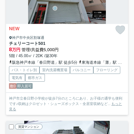
NEW
神戸市中央区割塚通
チェリーコート
501
8
万円
管理/共益費5,000円
5階 / 45.00㎡ / 2DK /築30年
阪急神戸本線「春日野道」駅 徒歩5分
東海道本線「灘」駅 徒歩7分
バス・トイレ別
室内洗濯機置場
バルコニー
フローリング
電気有
都市ガス
敷0
即入居可
神戸市立春日野小学校が徒歩7分のところにあり、お子様の通学も便利
です♪収納はクロゼット・シューズボックス・全居室収納など...
もっと
見る
賃貸マンション