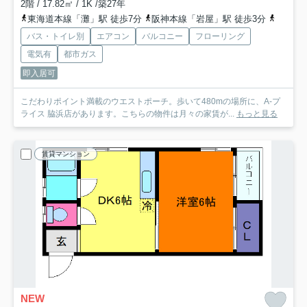
2階 / 17.82㎡ / 1K /築27年
東海道本線「灘」駅 徒歩7分
阪神本線「岩屋」駅 徒歩3分
阪神本
バス・トイレ別
エアコン
バルコニー
フローリング
電気有
都市ガス
即入居可
こだわりポイント満載のウエストポーチ。歩いて480mの場所に、A-プ
ライス 脇浜店があります。こちらの物件は月々の家賃が...
もっと見る
賃貸マンション
NEW