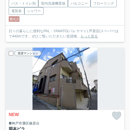
バス・トイレ別
室内洗濯機置場
バルコニー
フローリング
電気有
シャワー
敷礼0
日々の暮らしに便利なPAL・YAMATO(パル ヤマト) 芦屋店(スーパー)ま
で440mです。ぜひご覧いただきたい賃貸物...
もっと見る
賃貸マンション
NEW
神戸市灘区篠原台
岡本ビラ