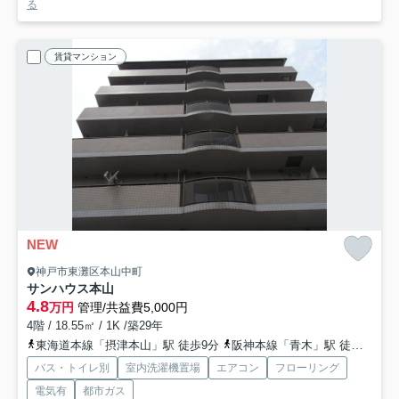
る
賃貸マンション
NEW
神戸市東灘区本山中町
サンハウス本山
4.8
万円
管理/共益費5,000円
4階 / 18.55㎡ / 1K /築29年
東海道本線「摂津本山」駅 徒歩9分
阪神本線「青木」駅 徒歩14分
バス・トイレ別
室内洗濯機置場
エアコン
フローリング
電気有
都市ガス