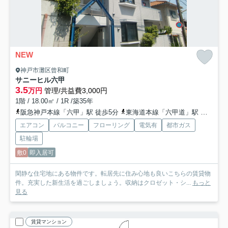
NEW
神戸市灘区曾和町
サニーヒル六甲
3.5
万円
管理/共益費3,000円
1階 / 18.00㎡ / 1R /築35年
阪急神戸本線「六甲」駅 徒歩5分
東海道本線「六甲道」駅 徒歩13分
エアコン
バルコニー
フローリング
電気有
都市ガス
駐輪場
敷0
即入居可
閑静な住宅地にある物件です。転居先に住み心地も良いこちらの賃貸物
件。充実した新生活を過ごしましょう。収納はクロゼット・シ...
もっと
見る
賃貸マンション