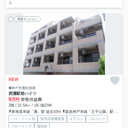
る
賃貸マンション
NEW
神戸市灘区都通
西灘駅前ハイツ
5
万円
管理/共益費-
2階 / 21.54㎡ / 1R /築23年
東海道本線「灘」駅 徒歩10分
阪急神戸本線「王子公園」駅 徒歩12分
バス・トイレ別
室内洗濯機置場
エアコン
バルコニー
フローリング
電気有