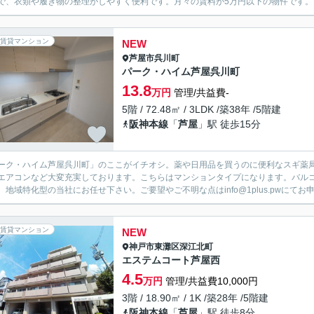
で、衣類や履き物の整理がしやすく便利です。月々の賃料が5万円以下の物件です。お部
賃貸マンション
NEW
芦屋市
呉川町
パーク・ハイム芦屋呉川町
13.8
万円
管理/共益費-
5階 / 72.48㎡ / 3LDK /築38年 /5階建
阪神本線
「
芦屋
」駅 徒歩15分
ーク・ハイム芦屋呉川町」のここがイチオシ。薬や日用品を買うのに便利なスギ薬局
エアコンなど大変充実しております。こちらはマンションタイプになります。バル
、地域特化型の当社にお任せ下さい。ご要望やご不明な点はinfo@1plus.pwにて
賃貸マンション
NEW
神戸市東灘区
深江北町
エステムコート芦屋西
4.5
万円
管理/共益費10,000円
3階 / 18.90㎡ / 1K /築28年 /5階建
阪神本線
「
芦屋
」駅 徒歩8分