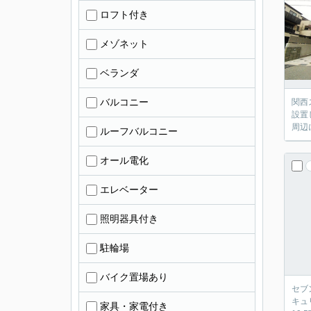
ロフト付き
メゾネット
ベランダ
バルコニー
関西
設置
周辺
ルーフバルコニー
オール電化
エレベーター
照明器具付き
駐輪場
バイク置場あり
セブ
キュ
家具・家電付き