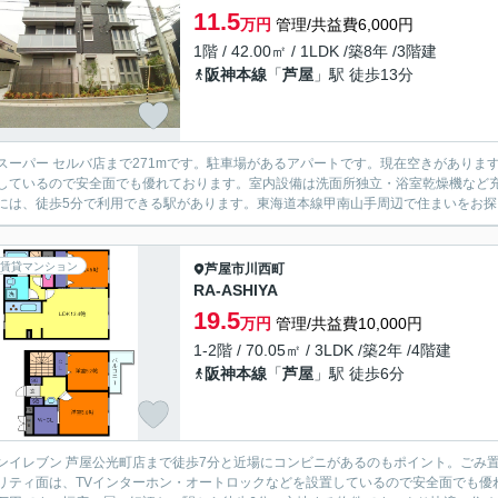
11.5
万円
管理/共益費6,000円
1階 / 42.00㎡ / 1LDK /築8年 /3階建
阪神本線
「
芦屋
」駅 徒歩13分
スーパー セルバ店まで271mです。駐車場があるアパートです。現在空きがありま
しているので安全面でも優れております。室内設備は洗面所独立・浴室乾燥機など充
には、徒歩5分で利用できる駅があります。東海道本線甲南山手周辺で住まいをお探し
賃貸マンション
芦屋市
川西町
RA-ASHIYA
19.5
万円
管理/共益費10,000円
1-2階 / 70.05㎡ / 3LDK /築2年 /4階建
阪神本線
「
芦屋
」駅 徒歩6分
ンイレブン 芦屋公光町店まで徒歩7分と近場にコンビニがあるのもポイント。ごみ
リティ面は、TVインターホン・オートロックなどを設置しているので安全面でも優