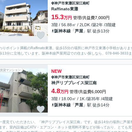
神戸市東灘区
深江南町
Raffinato東灘
15.3
万円
管理/共益費7,000円
3階 / 56.88㎡ / 2LDK /築2年 /3階建
阪神本線
「
芦屋
」駅 徒歩13分
わりポイント満載のRaffinato東灘。徒歩15分の場所に神戸市立東灘小学校があり
歩13分に立地しています。阪神本線芦屋周辺での住まい探しなら、078-846-3833また
賃貸マンション
NEW
神戸市東灘区
深江南町
神戸リブプレイス深江南
4.8
万円
管理/共益費6,000円
3階 / 18.00㎡ / 1K /築35年 /4階建
阪神本線
「
芦屋
」駅 徒歩14分
一度見ていただきたい、「神戸リブプレイス深江南」です。徒歩14分の場所に芦屋
ます。室内設備はCATV・エアコン・ネット使用料不要などが揃っており、とても