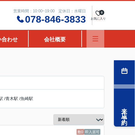
営業時間：10:00~19:00 定休日：水曜日
0
078-846-3833
お気に入り
い合わせ
会社概要
駅
/
青木駅
/
魚崎駅
来店予約
敷0
即入居可