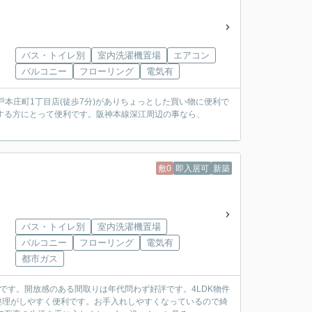
バス・トイレ別
室内洗濯機置場
エアコン
バルコニー
フローリング
電気有
本庄町1丁目店(徒歩7分)がありちょっとした買い物に便利で
する方にとって便利です。阪神本線深江周辺の事なら、
敷0
即入居可
新築
バス・トイレ別
室内洗濯機置場
バルコニー
フローリング
電気有
都市ガス
です。開放感のある間取りは年代問わず好評です。4LDK物件
整理がしやすく便利です。お手入れしやすくなっているので綺