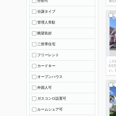
分割可
麗な
分譲タイプ
管理人常駐
眺望良好
二世帯住宅
フリーレント
こだ
カードキー
6.
い。
オープンハウス
外国人可
ガスコンロ設置可
ルームシェア可