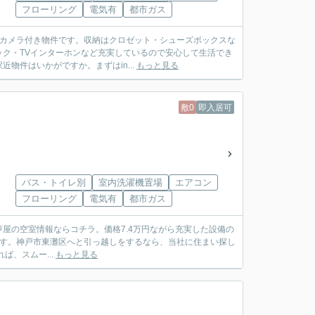
フローリング
電気有
都市ガス
犯カメラ付き物件です。収納はクロゼット・シューズボックスな
ク・TVインターホンなど充実しているので安心して生活でき
物件はいかがですか。まずはin...
もっと見る
敷0
即入居可
バス・トイレ別
室内洗濯機置場
エアコン
フローリング
電気有
都市ガス
屋の空室情報ならコチラ。価格7.4万円ながら充実した設備の
ます。神戸市東灘区へと引っ越しをするなら、当社に住まい探し
れば、スムー...
もっと見る