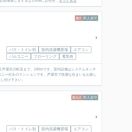
屋探しをするならoneにお任せ...
もっと見る
敷0
即入居可
バス・トイレ別
室内洗濯機置場
エアコン
バルコニー
フローリング
電気有
 芦屋呉川町店まで、190mです。室内設備はシステムキッチ
コニー付きのマンションです。芦屋市で快適な住まいをお探し
お申し付け下さい。
敷礼0
即入居可
バス・トイレ別
室内洗濯機置場
エアコン