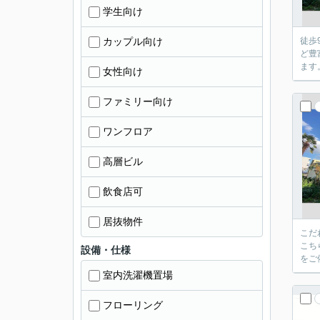
学生向け
カップル向け
徒歩
ど豊
ます
女性向け
ファミリー向け
ワンフロア
高層ビル
飲食店可
居抜物件
こだ
こち
設備・仕様
をご依
室内洗濯機置場
フローリング