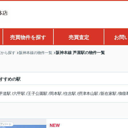
売買物件を探す
売買査定
お問
阪神本線 芦屋駅の物件一覧
駅から探す
阪神本線の物件一覧
すすめの駅
甲道駅
/
六甲駅
/
王子公園駅
/
岡本駅
/
住吉駅
/
摂津本山駅
/
新在家駅
/
御影
アパート
NEW