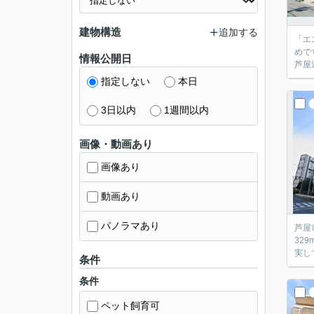
建物構造
追加する
「エ
めで
情報公開日
芦屋
指定しない
本日
3日以内
1週間以内
画像・動画あり
画像あり
動画あり
パノラマあり
芦屋
32
実し
条件
条件
ペット飼育可