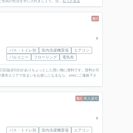
至高の生活を手に入れましょう。沿...
もっと見る
敷0
バス・トイレ別
室内洗濯機置場
エアコン
バルコニー
フローリング
電気有
町店(徒歩5分)がありちょっとした買い物に便利です。賃料が月
芦屋市エリアで住まいをお探しになるなら、oneにご連絡下さ
敷0
即入居可
バス・トイレ別
室内洗濯機置場
エアコン