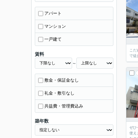
アパート
マンション
一戸建て
こだ
賃料
で徒
～
敷金・保証金なし
礼金・敷引なし
共益費・管理費込み
築年数
ぜひ
使え