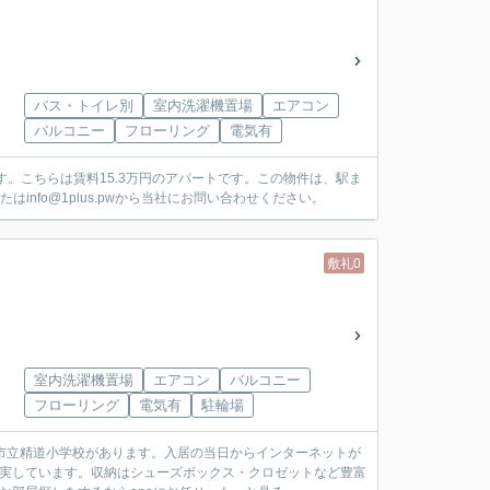
バス・トイレ別
室内洗濯機置場
エアコン
バルコニー
フローリング
電気有
ます。こちらは賃料15.3万円のアパートです。この物件は、駅ま
はinfo@1plus.pwから当社にお問い合わせください。
敷礼0
室内洗濯機置場
エアコン
バルコニー
フローリング
電気有
駐輪場
市立精道小学校があります。入居の当日からインターネットが
充実しています。収納はシューズボックス・クロゼットなど豊富