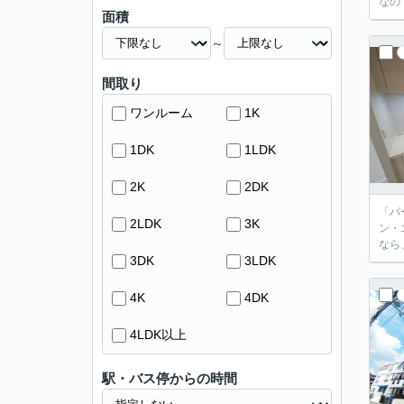
なの
面積
～
間取り
ワンルーム
1K
1DK
1LDK
2K
2DK
「パ
2LDK
3K
ン・
なら
3DK
3LDK
4K
4DK
4LDK以上
駅・バス停からの時間