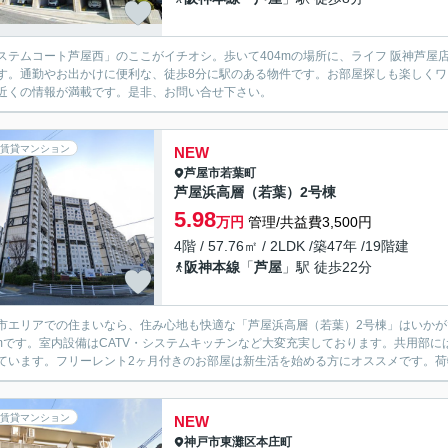
ステムコート芦屋西」のここがイチオシ。歩いて404mの場所に、ライフ 阪神芦屋
す。通勤やお出かけに便利な、徒歩8分に駅のある物件です。お部屋探しも楽しく
近くの情報が満載です。是非、お問い合せ下さい。
賃貸マンション
NEW
芦屋市
若葉町
芦屋浜高層（若葉）2号棟
5.98
万円
管理/共益費3,500円
4階 / 57.76㎡ / 2LDK /築47年 /19階建
阪神本線
「
芦屋
」駅 徒歩22分
市エリアでの住まいなら、住み心地も快適な「芦屋浜高層（若葉）2号棟」はいか
9mです。室内設備はCATV・システムキッチンなど大変充実しております。共用部
ています。フリーレント2ヶ月付きのお部屋は新生活を始める方にオススメです。荷物
賃貸マンション
NEW
神戸市東灘区
本庄町