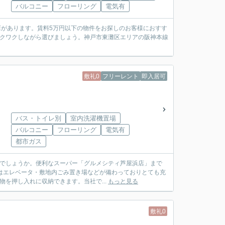
バルコニー
フローリング
電気有
店があります。賃料5万円以下の物件をお探しのお客様におすす
ワクワクしながら選びましょう。神戸市東灘区エリアの阪神本線
敷礼0
フリーレント
即入居可
バス・トイレ別
室内洗濯機置場
バルコニー
フローリング
電気有
都市ガス
がでしょうか。便利なスーパー「グルメシティ芦屋浜店」まで
にはエレベータ・敷地内ごみ置き場などが備わっておりとても充
を押し入れに収納できます。当社で...
もっと見る
敷礼0