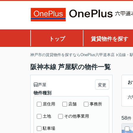
トップ
賃貸物件を探す
神戸市の賃貸物件を探すならOnePlus六甲道本店
沿線・
阪神本線 芦屋駅の物件一覧
お
芦屋
変更
物件種別
六
居住用
店舗
事務所
土地
その他事業用
58
件
駐車場