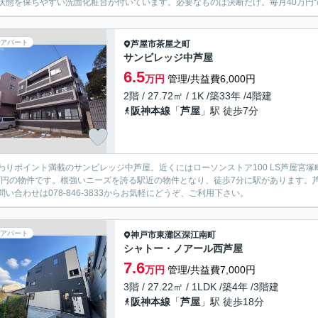
状態を保ちやすい洗面化粧台が付いています。必要なものは決断だけ。毎月40万円で
アパート
芦屋市
茶屋之町
サンビレッジ中芦屋
6.5
万円
管理/共益費6,000円
2階 / 27.72㎡ / 1K /築33年 /4階建
阪神本線
「
芦屋
」駅 徒歩7分
わりポイント満載のサンビレッジ中芦屋。近くにはローソンストア100 LS芦屋宮塚
5万円の物件です。根強いニーズを誇る駅近の物件となり、徒歩7分に駅があります。
問い合わせは078-846-3833からお気軽にどうぞ、ご利用下さい。
アパート
神戸市東灘区
深江南町
シャトー・ノアール西芦屋
7.6
万円
管理/共益費7,000円
3階 / 27.22㎡ / 1LDK /築4年 /3階建
阪神本線
「
芦屋
」駅 徒歩18分