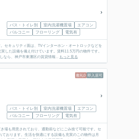
バス・トイレ別
室内洗濯機置場
エアコン
バルコニー
フローリング
電気有
す。セキュリティ面は、TVインターホン・オートロックなどを
実した設備を備え付けています。賃料11.5万円の物件です。
なら、神戸市東灘区の賃貸情報...
もっと見る
敷礼0
即入居可
バス・トイレ別
室内洗濯機置場
エアコン
バルコニー
フローリング
電気有
置き場も用意されており、通勤前などにごみ捨て可能です。セ
れております。生活を快適にする設備も充実のこの物件は月