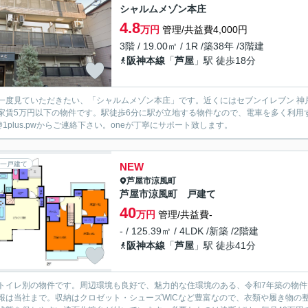
シャルムメゾン本庄
4.8
万円
管理/共益費4,000円
3階 / 19.00㎡ / 1R /築38年 /3階建
阪神本線
「
芦屋
」駅 徒歩18分
一度見ていただきたい、「シャルムメゾン本庄」です。近くにはセブンイレブン 神戸
家賃5万円以下の物件です。駅徒歩6分に駅が立地する物件なので、電車を多く利用
fo@1plus.pwからご連絡下さい。oneが丁寧にサポート致します。
一戸建て
NEW
芦屋市
涼風町
芦屋市涼風町 戸建て
40
万円
管理/共益費-
- / 125.39㎡ / 4LDK /新築 /2階建
阪神本線
「
芦屋
」駅 徒歩41分
トイレ別の物件です。周辺環境も良好で、魅力的な住環境のある、令和7年築の物件
報は当社まで。収納はクロゼット・シューズWICなど豊富なので、衣類や履き物の