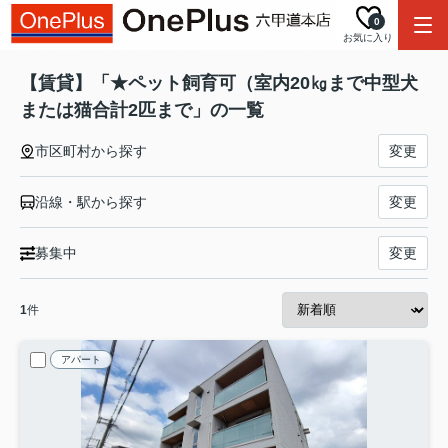
0
お気に入り
【賃貸】「★ペット飼育可（室内20㎏まで中型犬
または猫合計2匹まで」の一覧
市区町村から探す
変更
沿線・駅から探す
変更
募集中
変更
1
件
アパート