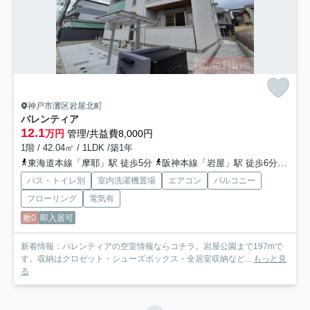
神戸市灘区岩屋北町
バレンティア
12.1
万円
管理/共益費8,000円
1階 / 42.04㎡ / 1LDK /築1年
東海道本線「摩耶」駅 徒歩5分
阪神本線「岩屋」駅 徒歩6分
東海
バス・トイレ別
室内洗濯機置場
エアコン
バルコニー
フローリング
電気有
敷0
即入居可
新着情報：バレンティアの空室情報ならコチラ。岩屋公園まで197mで
す。収納はクロゼット・シューズボックス・全居室収納など...
もっと見
る