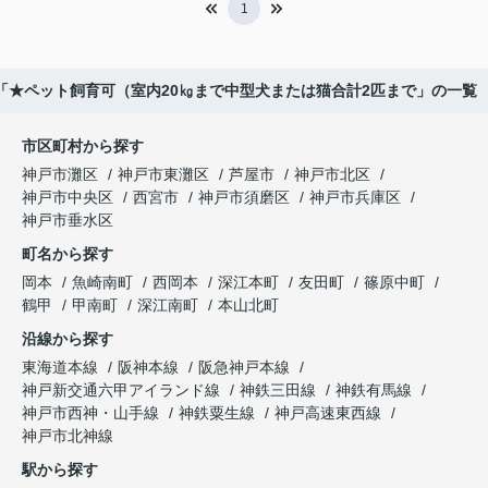
1
「★ペット飼育可（室内20㎏まで中型犬または猫合計2匹まで」の一覧
市区町村から探す
神戸市灘区
神戸市東灘区
芦屋市
神戸市北区
神戸市中央区
西宮市
神戸市須磨区
神戸市兵庫区
神戸市垂水区
町名から探す
岡本
魚崎南町
西岡本
深江本町
友田町
篠原中町
鶴甲
甲南町
深江南町
本山北町
沿線から探す
東海道本線
阪神本線
阪急神戸本線
神戸新交通六甲アイランド線
神鉄三田線
神鉄有馬線
神戸市西神・山手線
神鉄粟生線
神戸高速東西線
神戸市北神線
駅から探す