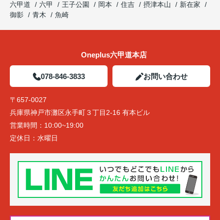
六甲道
六甲
王子公園
岡本
住吉
摂津本山
新在家
御影
青木
魚崎
Oneplus六甲道本店
078-846-3833
お問い合わせ
〒657-0027
兵庫県神戸市灘区永手町３丁目2-16 有本ビル
営業時間：
10:00~19:00
定休日：
水曜日