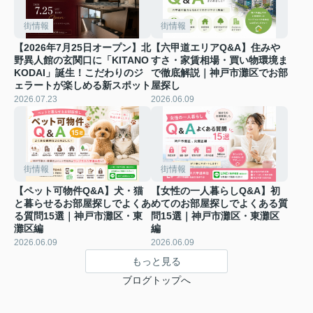
街情報
街情報
【2026年7月25日オープン】北
【六甲道エリアQ&A】住みや
野異人館の玄関口に「KITANO
すさ・家賃相場・買い物環境ま
KODAI」誕生！こだわりのジ
で徹底解説｜神戸市灘区でお部
ェラートが楽しめる新スポット
屋探し
2026.07.23
2026.06.09
街情報
街情報
【ペット可物件Q&A】犬・猫
【女性の一人暮らしQ&A】初
と暮らせるお部屋探しでよくあ
めてのお部屋探しでよくある質
る質問15選｜神戸市灘区・東
問15選｜神戸市灘区・東灘区
灘区編
編
2026.06.09
2026.06.09
もっと見る
ブログトップへ