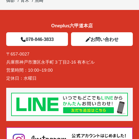
御影
青木
魚崎
Oneplus六甲道本店
078-846-3833
お問い合わせ
〒657-0027
兵庫県神戸市灘区永手町３丁目2-16 有本ビル
営業時間：
10:00~19:00
定休日：
水曜日