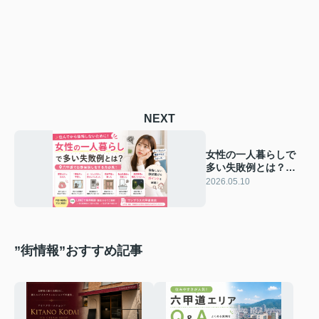
NEXT
女性の一人暮らしで
多い失敗例とは？｜
六甲道で後悔しない
2026.05.10
お部屋探しのポイン
ト
”街情報”おすすめ記事