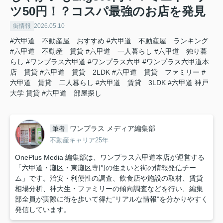
ツ50円！？コスパ最強のお店を発見
街情報
2026.05.10
#六甲道 不動産屋 おすすめ
#六甲道 不動産屋 ランキング
#六甲道 不動産 賃貸
#六甲道 一人暮らし
#六甲道 独り暮
らし
#ワンプラス六甲道
#ワンプラス六甲
#ワンプラス六甲道本
店 賃貸
#六甲道 賃貸 2LDK
#六甲道 賃貸 ファミリー
#
六甲道 賃貸 二人暮らし
#六甲道 賃貸 3LDK
#六甲道 神戸
大学 賃貸
#六甲道 部屋探し
ワンプラス メディア編集部
筆者
不動産キャリア25年
OnePlus Media 編集部は、ワンプラス六甲道本店が運営する
「六甲道・灘区・東灘区専門の住まいと街の情報発信チー
ム」です。治安・利便性の調査、飲食店や施設の取材、賃貸
相場分析、神大生・ファミリーの傾向調査などを行い、編集
部全員が実際に街を歩いて得た“リアルな情報”を分かりやすく
発信しています。