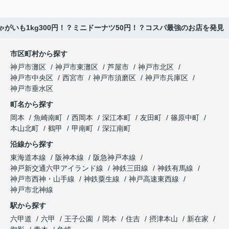
ゃがいも1kg300円！？ミニドーナツ50円！？コスパ最強のお店を発見
市区町村から探す
神戸市灘区
神戸市東灘区
芦屋市
神戸市北区
神戸市中央区
西宮市
神戸市須磨区
神戸市兵庫区
神戸市垂水区
町名から探す
岡本
魚崎南町
西岡本
深江本町
友田町
篠原中町
本山北町
鶴甲
甲南町
深江南町
沿線から探す
東海道本線
阪神本線
阪急神戸本線
神戸新交通六甲アイランド線
神鉄三田線
神鉄有馬線
神戸市西神・山手線
神鉄粟生線
神戸高速東西線
神戸市北神線
駅から探す
六甲道
六甲
王子公園
岡本
住吉
摂津本山
新在家