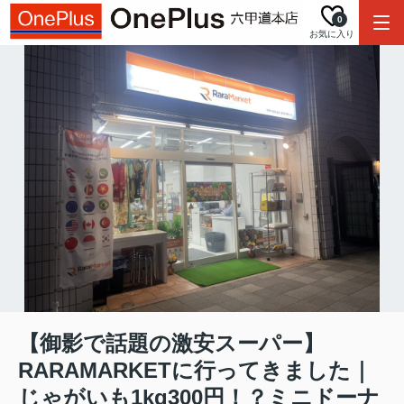
0
お気に入り
【御影で話題の激安スーパー】
RARAMARKETに行ってきました｜
じゃがいも1kg300円！？ミニドーナ