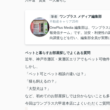
六甲道 賃貸 一人暮らし
ワンプラス メディア編集部
筆者
不動産キャリア25年
OnePlus Media 編集部は、ワ
報発信チーム」です。治安・利便性の
向調査などを行い、編集部全員が実際に
ペットと暮らすお部屋探しでよくある質問
近年、神戸市灘区・東灘区エリアでもペット可物件
しかし、
「ペット可とペット相談の違いは？」
「猫も飼えるの？」
「大型犬は？」
など、初めてのお部屋探しでは分からないことも多
今回はワンプラス六甲道本店によくいただくご質問