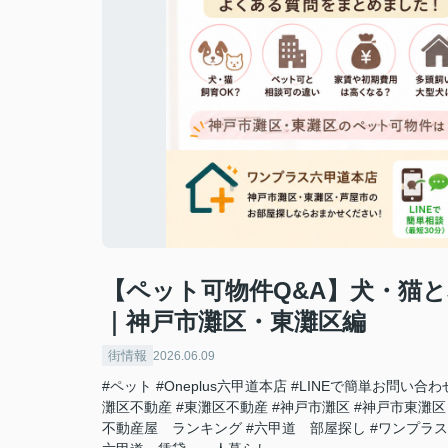
【ペット可物件Q&A】犬・猫
｜神戸市灘区・東灘区編
街情報
2026.06.09
#ペット
#Oneplus六甲道本店
#LINEで簡単お問い合わ
灘区不動産
#東灘区不動産
#神戸市灘区
#神戸市東灘区
不動産屋 ランキング
#六甲道 部屋探し
#ワンプラ