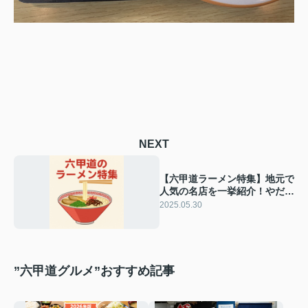
NEXT
【六甲道ラーメン特集】地元で
人気の名店を一挙紹介！やだ
ら・ヒキュウ・MITSUKI・い
2025.05.30
っぽし・しゅはり・しげ田・和
歌山ラーメン丸味商店ほか
”六甲道グルメ”おすすめ記事