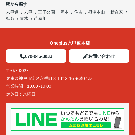
駅から探す
六甲道
六甲
王子公園
岡本
住吉
摂津本山
新在家
御影
青木
芦屋川
Oneplus六甲道本店
078-846-3833
お問い合わせ
〒657-0027
兵庫県神戸市灘区永手町３丁目2-16 有本ビル
営業時間：
10:00~19:00
定休日：
水曜日