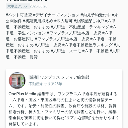
六甲道グルメ
2025.08.26
#ペット可賃貸
#デザイナーズマンション
#内見予約受付中
#未
公開物件
#初期費用抑えめ
#即入居可
#お部屋探し神戸
#六甲
道 不動産屋 おすすめ
#六甲道 不動産屋 ランキング
#六
甲道 学生マンション
#ワンプラス六甲道本店 賃貸
#六甲
道 お部屋探し
#ワンプラス六甲道本店 賃貸
#六甲道 不動
産屋 おすすめ
#六甲道 賃貸
#六甲道不動産屋ランキング
#六
甲道不動産屋 おすすめ
#六甲道 スーモ
#六甲 不動産
#六甲
道 不動産 賃貸
ワンプラス メディア編集部
筆者
不動産キャリア25年
OnePlus Media 編集部は、ワンプラス六甲道本店が運営する
「六甲道・灘区・東灘区専門の住まいと街の情報発信チー
ム」です。治安・利便性の調査、飲食店や施設の取材、賃貸
相場分析、神大生・ファミリーの傾向調査などを行い、編集
部全員が実際に街を歩いて得た“リアルな情報”を分かりやすく
発信しています。