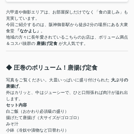
六甲道や御影エリアは、お部屋探しだけでなく「食の楽しみ」も
充実しています。
今回ご紹介するのは、阪神御影駅から徒歩2分の場所にある大衆
食堂
「なかよし」
。
地域の方々に長年愛されているこちらのお店は、ボリューム満点
＆コスパ抜群の
唐揚げ定食
が大人気です。
◆ 圧巻のボリューム！唐揚げ定食
写真をご覧ください。大皿いっぱいに盛り付けられた
大ぶりの
唐揚げ
。
外はカリッと、中はジューシーで、ひと口頬張れば肉汁が溢れ出
します。
セット内容
白ご飯（おかわり必須級の盛り）
揚げたて唐揚げ（大サイズがゴロゴロ）
みそ汁
小鉢（冷奴や漬物など日替わり）