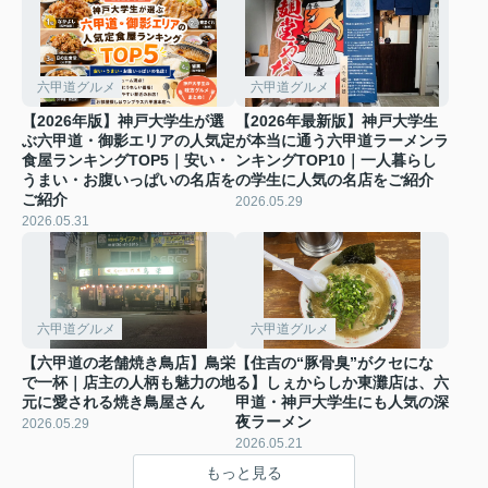
六甲道グルメ
六甲道グルメ
【2026年版】神戸大学生が選
【2026年最新版】神戸大学生
ぶ六甲道・御影エリアの人気定
が本当に通う六甲道ラーメンラ
食屋ランキングTOP5｜安い・
ンキングTOP10｜一人暮らし
うまい・お腹いっぱいの名店を
の学生に人気の名店をご紹介
ご紹介
2026.05.29
2026.05.31
六甲道グルメ
六甲道グルメ
【六甲道の老舗焼き鳥店】鳥栄
【住吉の“豚骨臭”がクセにな
で一杯｜店主の人柄も魅力の地
る】しぇからしか東灘店は、六
元に愛される焼き鳥屋さん
甲道・神戸大学生にも人気の深
夜ラーメン
2026.05.29
2026.05.21
もっと見る