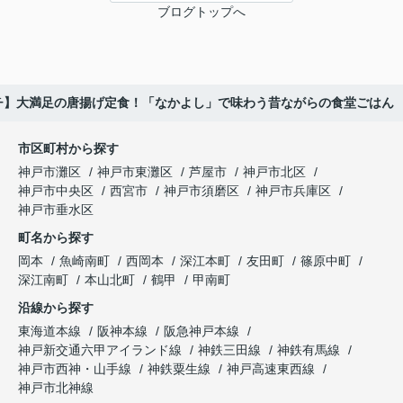
ブログトップへ
チ】大満足の唐揚げ定食！「なかよし」で味わう昔ながらの食堂ごはん
市区町村から探す
神戸市灘区
神戸市東灘区
芦屋市
神戸市北区
神戸市中央区
西宮市
神戸市須磨区
神戸市兵庫区
神戸市垂水区
町名から探す
岡本
魚崎南町
西岡本
深江本町
友田町
篠原中町
深江南町
本山北町
鶴甲
甲南町
沿線から探す
東海道本線
阪神本線
阪急神戸本線
神戸新交通六甲アイランド線
神鉄三田線
神鉄有馬線
神戸市西神・山手線
神鉄粟生線
神戸高速東西線
神戸市北神線