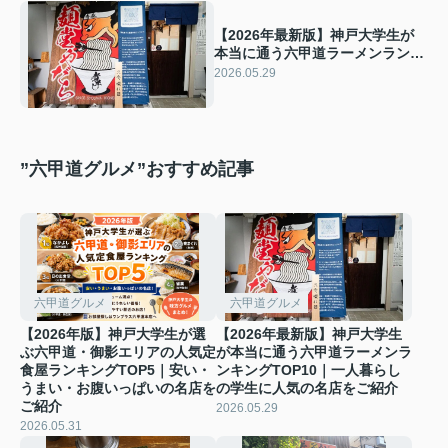
【2026年最新版】神戸大学生が
本当に通う六甲道ラーメンランキ
ングTOP10｜一人暮らしの学生に
2026.05.29
人気の名店をご紹介
”六甲道グルメ”おすすめ記事
六甲道グルメ
六甲道グルメ
【2026年版】神戸大学生が選
【2026年最新版】神戸大学生
ぶ六甲道・御影エリアの人気定
が本当に通う六甲道ラーメンラ
食屋ランキングTOP5｜安い・
ンキングTOP10｜一人暮らし
うまい・お腹いっぱいの名店を
の学生に人気の名店をご紹介
ご紹介
2026.05.29
2026.05.31