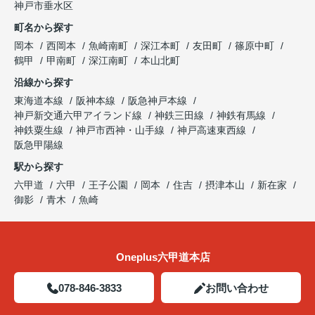
神戸市垂水区
町名から探す
岡本
西岡本
魚崎南町
深江本町
友田町
篠原中町
鶴甲
甲南町
深江南町
本山北町
沿線から探す
東海道本線
阪神本線
阪急神戸本線
神戸新交通六甲アイランド線
神鉄三田線
神鉄有馬線
神鉄粟生線
神戸市西神・山手線
神戸高速東西線
阪急甲陽線
駅から探す
六甲道
六甲
王子公園
岡本
住吉
摂津本山
新在家
御影
青木
魚崎
Oneplus六甲道本店
078-846-3833
お問い合わせ