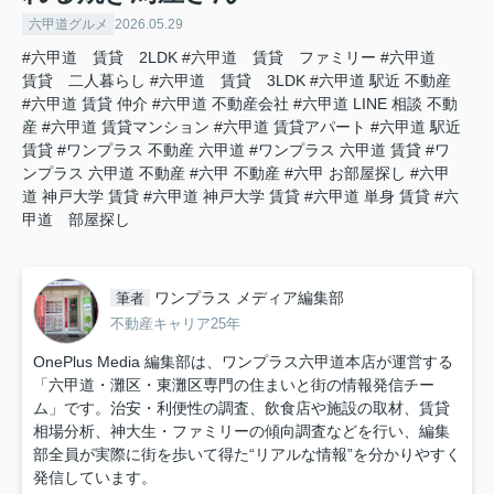
六甲道グルメ
2026.05.29
#六甲道 賃貸 2LDK
#六甲道 賃貸 ファミリー
#六甲道
賃貸 二人暮らし
#六甲道 賃貸 3LDK
#六甲道 駅近 不動産
#六甲道 賃貸 仲介
#六甲道 不動産会社
#六甲道 LINE 相談 不動
産
#六甲道 賃貸マンション
#六甲道 賃貸アパート
#六甲道 駅近
賃貸
#ワンプラス 不動産 六甲道
#ワンプラス 六甲道 賃貸
#ワ
ンプラス 六甲道 不動産
#六甲 不動産
#六甲 お部屋探し
#六甲
道 神戸大学 賃貸
#六甲道 神戸大学 賃貸
#六甲道 単身 賃貸
#六
甲道 部屋探し
ワンプラス メディア編集部
筆者
不動産キャリア25年
OnePlus Media 編集部は、ワンプラス六甲道本店が運営する
「六甲道・灘区・東灘区専門の住まいと街の情報発信チー
ム」です。治安・利便性の調査、飲食店や施設の取材、賃貸
相場分析、神大生・ファミリーの傾向調査などを行い、編集
部全員が実際に街を歩いて得た“リアルな情報”を分かりやすく
発信しています。