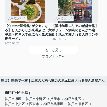
六甲道グルメ
六甲道グルメ
【住吉の“豚骨臭”がクセにな
【阪神御影エリアの老舗食堂】
る】しぇからしか東灘店は、六
ボリューム満点のとんかつ定
甲道・神戸大学生にも人気の深
食！地元で愛される人気ランチ
夜ラーメン
2026.05.17
2026.05.21
もっと見る
ブログトップへ
き鳥店】鳥栄で一杯｜店主の人柄も魅力の地元に愛される焼き鳥屋さん
市区町村から探す
神戸市灘区
神戸市東灘区
芦屋市
神戸市北区
神戸市中央区
西宮市
神戸市兵庫区
神戸市須磨区