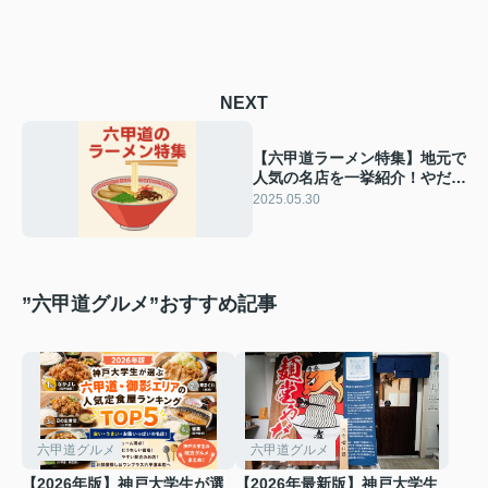
NEXT
【六甲道ラーメン特集】地元で
人気の名店を一挙紹介！やだ
ら・ヒキュウ・MITSUKI・い
2025.05.30
っぽし・しゅはり・しげ田・和
歌山ラーメン丸味商店ほか
”六甲道グルメ”おすすめ記事
六甲道グルメ
六甲道グルメ
【2026年版】神戸大学生が選
【2026年最新版】神戸大学生