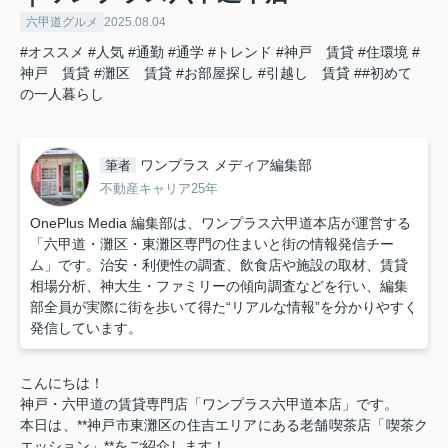
六甲道グルメ
2025.08.04
#オススメ
#人気
#通勤
#通学
#トレンド
#神戸 賃貸
#住環境
#
神戸 賃貸
#灘区 賃貸
#お部屋探し
#引越し 賃貸
##初めて
の一人暮らし
ワンプラス メディア編集部
筆者
不動産キャリア25年
OnePlus Media 編集部は、ワンプラス六甲道本店が運営する
「六甲道・灘区・東灘区専門の住まいと街の情報発信チー
ム」です。治安・利便性の調査、飲食店や施設の取材、賃貸
相場分析、神大生・ファミリーの傾向調査などを行い、編集
部全員が実際に街を歩いて得た“リアルな情報”を分かりやすく
発信しています。
こんにちは！
神戸・六甲道の賃貸専門店「ワンプラス六甲道本店」です。
本日は、**神戸市東灘区の住吉エリアにある老舗喫茶店「喫茶ク
エッション」**をご紹介します！