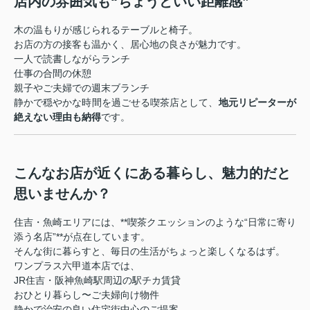
店内の雰囲気も“ちょうどいい距離感”
木の温もりが感じられるテーブルと椅子。
お店の方の接客も温かく、居心地の良さが魅力です。
一人で読書しながらランチ
仕事の合間の休憩
親子やご夫婦での週末ブランチ
静かで穏やかな時間を過ごせる喫茶店として、
地元リピーターが
絶えない理由も納得
です。
こんなお店が近くにある暮らし、魅力的だと
思いませんか？
住吉・魚崎エリアには、**喫茶クエッションのような“日常に寄り
添う名店”**が点在しています。
そんな街に暮らすと、毎日の生活がちょっと楽しくなるはず。
ワンプラス六甲道本店では、
JR住吉・阪神魚崎駅周辺の駅チカ賃貸
おひとり暮らし〜ご夫婦向け物件
静かで治安の良い住宅街中心のご提案