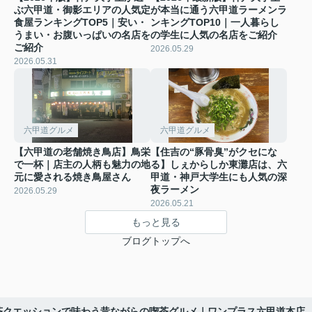
ぶ六甲道・御影エリアの人気定
が本当に通う六甲道ラーメンラ
食屋ランキングTOP5｜安い・
ンキングTOP10｜一人暮らし
うまい・お腹いっぱいの名店を
の学生に人気の名店をご紹介
ご紹介
2026.05.29
2026.05.31
六甲道グルメ
六甲道グルメ
【六甲道の老舗焼き鳥店】鳥栄
【住吉の“豚骨臭”がクセにな
で一杯｜店主の人柄も魅力の地
る】しぇからしか東灘店は、六
元に愛される焼き鳥屋さん
甲道・神戸大学生にも人気の深
夜ラーメン
2026.05.29
2026.05.21
もっと見る
ブログトップへ
茶クエッションで味わう昔ながらの喫茶グルメ｜ワンプラス六甲道本店