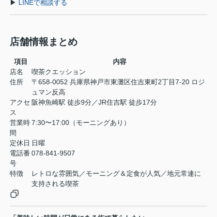
▶
LINEで相談する
店舗情報まとめ
項目
内容
店名
喫茶クエッション
住所
〒658-0052 兵庫県神戸市東灘区住吉東町2丁目7-20 ロジ
ュマン反高
アクセ
阪神魚崎駅 徒歩9分／JR住吉駅 徒歩17分
ス
営業時
7:30〜17:00（モーニングあり）
間
定休日
日曜
電話番
078-841-9507
号
特徴
レトロな雰囲気／モーニング＆定食が人気／地元常連に
支持される喫茶