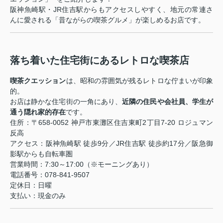
阪神魚崎駅・JR住吉駅からもアクセスしやすく、地元の常連さ
んに愛される「昔ながらの喫茶グルメ」が楽しめるお店です。
落ち着いた住宅街にあるレトロな喫茶店
喫茶クエッション
は、昭和の雰囲気が残るレトロな佇まいが印象
的。
お店は静かな住宅街の一角にあり、
近隣の住民や会社員、学生が
通う隠れ家的存在
です。
住所：〒658-0052 神戸市東灘区住吉東町2丁目7-20 ロジュマン
反高
アクセス：阪神魚崎駅 徒歩9分／JR住吉駅 徒歩約17分／阪急御
影駅からも自転車圏
営業時間：7:30～17:00（※モーニングあり）
電話番号：078-841-9507
定休日：日曜
支払い：現金のみ