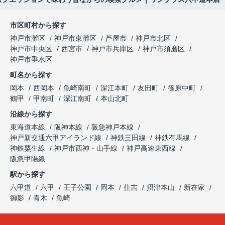
市区町村から探す
神戸市灘区
神戸市東灘区
芦屋市
神戸市北区
神戸市中央区
西宮市
神戸市兵庫区
神戸市須磨区
神戸市垂水区
町名から探す
岡本
西岡本
魚崎南町
深江本町
友田町
篠原中町
鶴甲
甲南町
深江南町
本山北町
沿線から探す
東海道本線
阪神本線
阪急神戸本線
神戸新交通六甲アイランド線
神鉄三田線
神鉄有馬線
神鉄粟生線
神戸市西神・山手線
神戸高速東西線
阪急甲陽線
駅から探す
六甲道
六甲
王子公園
岡本
住吉
摂津本山
新在家
御影
青木
魚崎