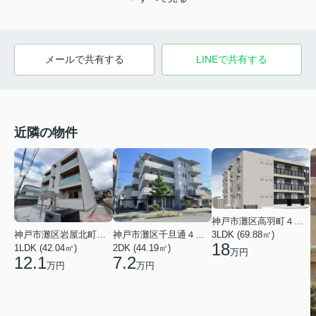
メールで共有する
LINEで共有する
近隣の物件
神戸市灘区高羽町４丁目
3LDK (69.88㎡)
神戸市灘区岩屋北町２丁目
神戸市灘区千旦通４丁目
18
1LDK (42.04㎡)
2DK (44.19㎡)
万円
12.1
7.2
万円
万円