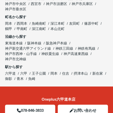
神戸市中央区
西宮市
神戸市須磨区
神戸市兵庫区
神戸市垂水区
町名から探す
岡本
西岡本
魚崎南町
深江本町
友田町
篠原中町
鶴甲
甲南町
深江南町
本山北町
沿線から探す
東海道本線
阪神本線
阪急神戸本線
神戸新交通六甲アイランド線
神鉄三田線
神鉄有馬線
神戸市西神・山手線
神鉄粟生線
神戸高速東西線
神戸市北神線
駅から探す
六甲道
六甲
王子公園
岡本
住吉
摂津本山
新在家
御影
青木
魚崎
Oneplus六甲道本店
078-846-3833
お問い合わせ