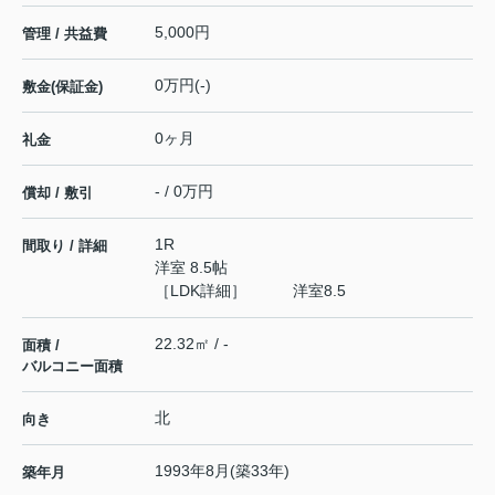
5,000円
管理 / 共益費
0万円(-)
敷金(保証金)
0ヶ月
礼金
- / 0万円
償却 / 敷引
1R
間取り / 詳細
洋室 8.5帖
［LDK詳細］ 洋室8.5
22.32㎡ / -
面積 /
バルコニー面積
北
向き
1993年8月(築33年)
築年月