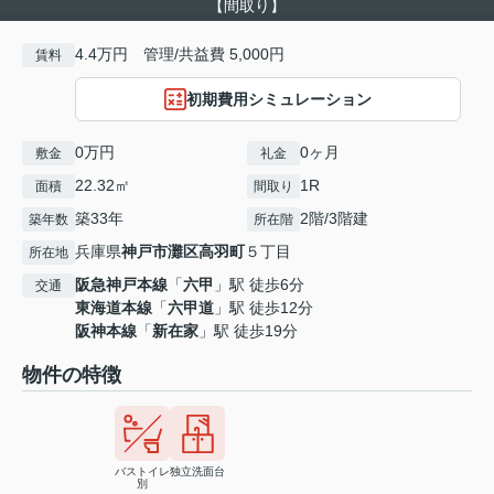
【間取り】
4.4万円 管理/共益費 5,000円
賃料
初期費用シミュレーション
0万円
0ヶ月
敷金
礼金
22.32㎡
1R
面積
間取り
築33年
2階/3階建
築年数
所在階
兵庫県
神戸市灘区
高羽町
５丁目
所在地
阪急神戸本線
「
六甲
」駅 徒歩6分
交通
東海道本線
「
六甲道
」駅 徒歩12分
阪神本線
「
新在家
」駅 徒歩19分
物件の特徴
バストイレ
独立洗面台
別