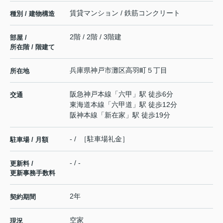
賃貸マンション / 鉄筋コンクリート
種別 / 建物構造
2階 / 2階 / 3階建
部屋 /
所在階 / 階建て
兵庫県
神戸市灘区
高羽町
５丁目
所在地
阪急神戸本線
「
六甲
」駅 徒歩6分
交通
東海道本線
「
六甲道
」駅 徒歩12分
阪神本線
「
新在家
」駅 徒歩19分
- / ［駐車場礼金］
駐車場 / 月額
- / -
更新料 /
更新事務手数料
2年
契約期間
空家
現況