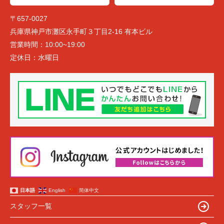
〒657-0027
兵庫県神戸市灘区永手町３丁目2-16 有本ビル
営業時間：
10:00~19:00
定休日：
水曜日
日本語
English
简体中文
スタッフ一覧