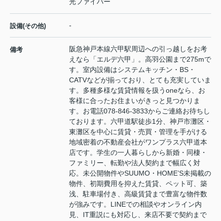
光ファイバー
-
設備(その他)
阪急神戸本線六甲駅周辺への引っ越しをお考
備考
えなら「エルデ六甲」。高羽公園まで275mで
す。室内設備はシステムキッチン・BS・
CATVなどが揃っており、とても充実していま
す。多種多様な賃貸情報を扱うoneなら、お
客様に合ったお住まいがきっと見つかりま
す。お電話078-846-3833からご連絡お待ちし
ております。六甲道駅徒歩1分、神戸市灘区・
東灘区を中心に賃貸・売買・管理を手がける
地域密着の不動産会社がワンプラス六甲道本
店です。学生の一人暮らしから新婚・同棲・
ファミリー、転勤や法人契約まで幅広く対
応。未公開物件やSUUMO・HOME’S未掲載の
物件、初期費用を抑えた賃貸、ペット可、築
浅、駐車場付き、高級賃貸まで豊富な物件数
が強みです。LINEでの相談やオンライン内
見、IT重説にも対応し、来店不要で契約まで