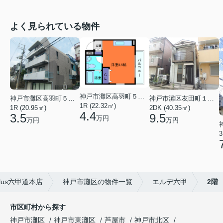
よく見られている物件
神戸市灘区高羽町５丁目
神戸市灘区高羽町５丁目
神戸市灘区友田町１丁目
1R (22.32㎡)
1R (20.95㎡)
2DK (40.35㎡)
4.4
3.5
9.5
万円
万円
万円
3
lus六甲道本店
神戸市灘区の物件一覧
エルデ六甲
2階
市区町村から探す
神戸市灘区
神戸市東灘区
芦屋市
神戸市北区