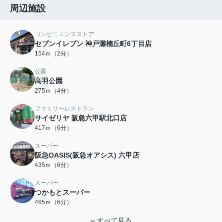
周辺施設
コンビニエンスストア
セブンイレブン 神戸灘楠丘町6丁目店
154ｍ（2分）
公園
高羽公園
275ｍ（4分）
ファミリーレストラン
サイゼリヤ 阪急六甲駅北口店
417ｍ（6分）
スーパー
阪急OASIS(阪急オアシス) 六甲店
435ｍ（6分）
スーパー
つかもとスーパー
465ｍ（6分）
すべて見る