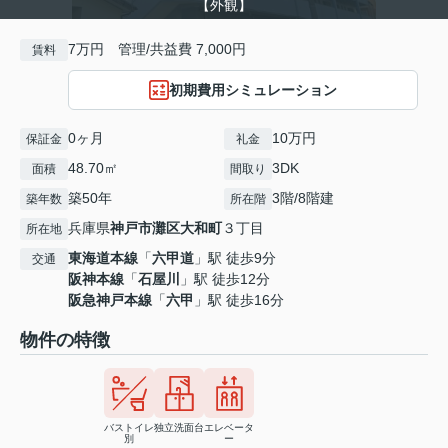
【外観】
7万円 管理/共益費 7,000円
賃料
初期費用シミュレーション
0ヶ月
10万円
保証金
礼金
48.70㎡
3DK
面積
間取り
築50年
3階/8階建
築年数
所在階
兵庫県
神戸市灘区
大和町
３丁目
所在地
東海道本線
「
六甲道
」駅 徒歩9分
交通
阪神本線
「
石屋川
」駅 徒歩12分
阪急神戸本線
「
六甲
」駅 徒歩16分
物件の特徴
バストイレ
独立洗面台
エレベータ
別
ー