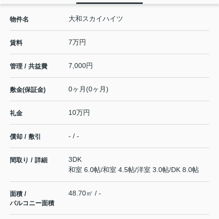
大和スカイハイツ
物件名
7万円
賃料
7,000円
管理 / 共益費
0ヶ月(0ヶ月)
敷金(保証金)
10万円
礼金
- / -
償却 / 敷引
3DK
間取り / 詳細
和室 6.0帖
/
和室 4.5帖
/
洋室 3.0帖
/
DK 8.0帖
48.70㎡ / -
面積 /
バルコニー面積