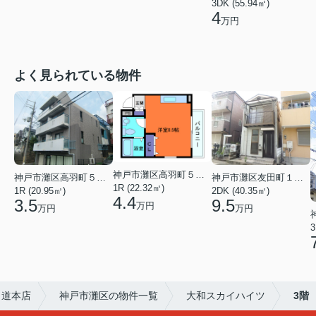
3DK (55.94㎡)
4
万円
よく見られている物件
神戸市灘区高羽町５丁目
神戸市灘区高羽町５丁目
神戸市灘区友田町１丁目
1R (22.32㎡)
1R (20.95㎡)
2DK (40.35㎡)
4.4
3.5
9.5
万円
万円
万円
3
甲道本店
神戸市灘区の物件一覧
大和スカイハイツ
3階