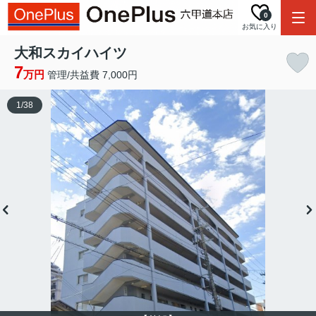
0
お気に入り
大和スカイハイツ
7
万円
管理/共益費 7,000円
1
/
38