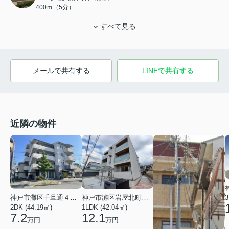
400ｍ（5分）
すべて見る
メールで共有する
LINEで共有する
近隣の物件
3
神戸市灘区千旦通４丁目
神戸市灘区岩屋北町２丁目
2DK (44.19㎡)
1LDK (42.04㎡)
7.2
12.1
万円
万円