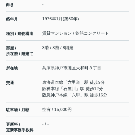
-
向き
1976年1月(築50年)
築年月
賃貸マンション / 鉄筋コンクリート
種別 / 建物構造
3階 / 3階 / 8階建
部屋 /
所在階 / 階建て
兵庫県
神戸市灘区
大和町
３丁目
所在地
東海道本線
「
六甲道
」駅 徒歩9分
交通
阪神本線
「
石屋川
」駅 徒歩12分
阪急神戸本線
「
六甲
」駅 徒歩16分
空有 / 15,000円
駐車場 / 月額
- / -
更新料 /
更新事務手数料