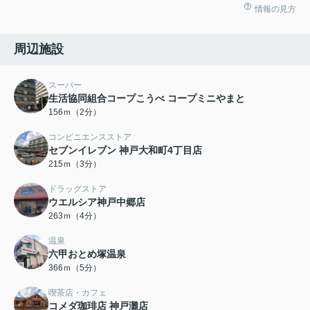
情報の見方
周辺施設
スーパー
生活協同組合コープこうべ コープミニやまと
156ｍ（2分）
コンビニエンスストア
セブンイレブン 神戸大和町4丁目店
215ｍ（3分）
ドラッグストア
ウエルシア神戸中郷店
263ｍ（4分）
温泉
六甲おとめ塚温泉
366ｍ（5分）
喫茶店・カフェ
コメダ珈琲店 神戸灘店