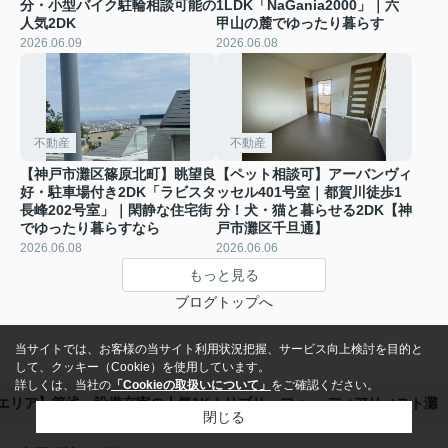
分・小型バイク駐輪相談可能の
1LDK「NaGania2000」｜六
人気2DK
甲山の麓でゆったり暮らす
2026.06.09
2026.06.08
不動産
不動産
【神戸市灘区篠原北町】眺望良
【ペット相談可】アーバンヴィ
好・駐車場付き2DK「ラビスタ
ッセル401号室｜都賀川徒歩1
長峰202号室」｜閑静な住宅街
分！犬・猫と暮らせる2DK【神
でゆったり暮らすなら
戸市灘区千旦通】
2026.06.08
2026.06.06
もっと見る
ブログトップへ
当サイトでは、お客様の当サイト利用状況把握、サービス向上検討を目的と
して、クッキー（Cookie）を使用しています。
詳しくは、当社の
「Cookieの取扱いについて」
をご確認ください。
エリア】築浅・設備充実の人気1K｜リブリ・フォー ディアリィスト灘
閉じる