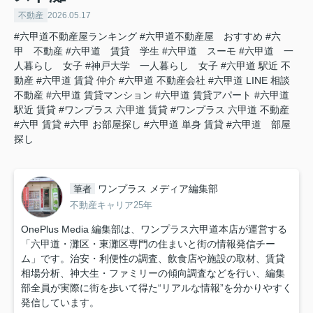
不動産
2026.05.17
#六甲道不動産屋ランキング
#六甲道不動産屋 おすすめ
#六
甲 不動産
#六甲道 賃貸 学生
#六甲道 スーモ
#六甲道 一
人暮らし 女子
#神戸大学 一人暮らし 女子
#六甲道 駅近 不
動産
#六甲道 賃貸 仲介
#六甲道 不動産会社
#六甲道 LINE 相談
不動産
#六甲道 賃貸マンション
#六甲道 賃貸アパート
#六甲道
駅近 賃貸
#ワンプラス 六甲道 賃貸
#ワンプラス 六甲道 不動産
#六甲 賃貸
#六甲 お部屋探し
#六甲道 単身 賃貸
#六甲道 部屋
探し
ワンプラス メディア編集部
筆者
不動産キャリア25年
OnePlus Media 編集部は、ワンプラス六甲道本店が運営する
「六甲道・灘区・東灘区専門の住まいと街の情報発信チー
ム」です。治安・利便性の調査、飲食店や施設の取材、賃貸
相場分析、神大生・ファミリーの傾向調査などを行い、編集
部全員が実際に街を歩いて得た“リアルな情報”を分かりやすく
発信しています。