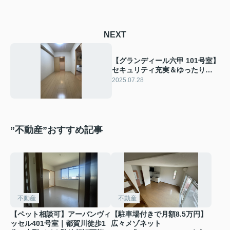
NEXT
【グランディール六甲 101号室】
セキュリティ充実＆ゆったり
1LDK｜六甲道11分の静かな暮ら
2025.07.28
し
”不動産”おすすめ記事
不動産
不動産
【ペット相談可】アーバンヴィ
【駐車場付きで月額8.5万円】
ッセル401号室｜都賀川徒歩1
広々メゾネット