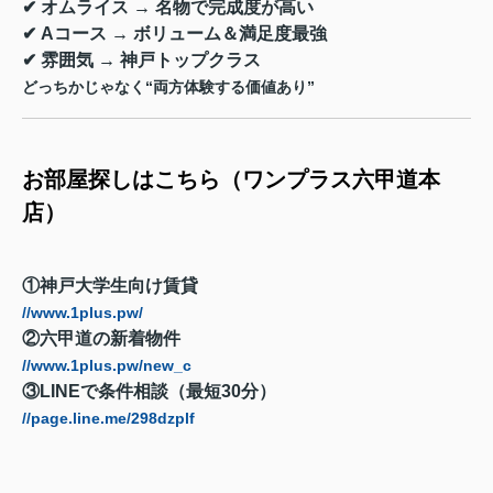
✔ オムライス → 名物で完成度が高い
✔ Aコース → ボリューム＆満足度最強
✔ 雰囲気 → 神戸トップクラス
どっちかじゃなく“両方体験する価値あり”
お部屋探しはこちら（ワンプラス六甲道本
店）
①神戸大学生向け賃貸
//www.1plus.pw/
②六甲道の新着物件
//www.1plus.pw/new_c
③LINEで条件相談（最短30分）
//page.line.me/298dzplf