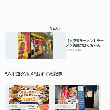
NEXT
【六甲道ラーメン】ラー
メン笑顔のはんちゃんセ
ットがちょうどいい。柚
2026.04.18
子胡椒で完成度が跳ねる
一杯
”六甲道グルメ”おすすめ記事
六甲道グルメ
六甲道グルメ