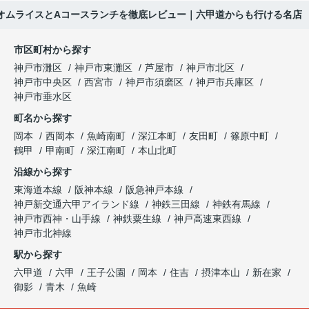
オムライスとAコースランチを徹底レビュー｜六甲道からも行ける名店
市区町村から探す
神戸市灘区
神戸市東灘区
芦屋市
神戸市北区
神戸市中央区
西宮市
神戸市須磨区
神戸市兵庫区
神戸市垂水区
町名から探す
岡本
西岡本
魚崎南町
深江本町
友田町
篠原中町
鶴甲
甲南町
深江南町
本山北町
沿線から探す
東海道本線
阪神本線
阪急神戸本線
神戸新交通六甲アイランド線
神鉄三田線
神鉄有馬線
神戸市西神・山手線
神鉄粟生線
神戸高速東西線
神戸市北神線
駅から探す
六甲道
六甲
王子公園
岡本
住吉
摂津本山
新在家
御影
青木
魚崎