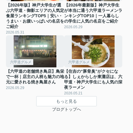
【2026年版】神戸大学生が選
【2026年最新版】神戸大学生
ぶ六甲道・御影エリアの人気定
が本当に通う六甲道ラーメンラ
食屋ランキングTOP5｜安い・
ンキングTOP10｜一人暮らし
うまい・お腹いっぱいの名店を
の学生に人気の名店をご紹介
ご紹介
2026.05.29
2026.05.31
六甲道グルメ
六甲道グルメ
【六甲道の老舗焼き鳥店】鳥栄
【住吉の“豚骨臭”がクセにな
で一杯｜店主の人柄も魅力の地
る】しぇからしか東灘店は、六
元に愛される焼き鳥屋さん
甲道・神戸大学生にも人気の深
夜ラーメン
2026.05.29
2026.05.21
もっと見る
ブログトップへ