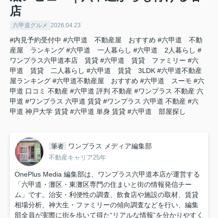
店
六甲道グルメ
2026.04.23
#内見予約受付中
#六甲道 不動産屋 おすすめ
#六甲道 不動
産屋 ランキング
#六甲道 一人暮らし
#六甲道 2人暮らし
#
ワンプラス六甲道本店 賃貸
#六甲道 賃貸 ファミリー
#六
甲道 賃貸 二人暮らし
#六甲道 賃貸 3LDK
#六甲道不動産
屋ランキング
#六甲道不動産屋 おすすめ
#六甲道 スーモ
#六
甲道 口コミ 不動産
#六甲道 評判 不動産
#ワンプラス 不動産 六
甲道
#ワンプラス 六甲道 賃貸
#ワンプラス 六甲道 不動産
#六
甲道 神戸大学 賃貸
#六甲道 単身 賃貸
#六甲道 部屋探し
ワンプラス メディア編集部
筆者
不動産キャリア25年
OnePlus Media 編集部は、ワンプラス六甲道本店が運営する
「六甲道・灘区・東灘区専門の住まいと街の情報発信チー
ム」です。治安・利便性の調査、飲食店や施設の取材、賃貸
相場分析、神大生・ファミリーの傾向調査などを行い、編集
部全員が実際に街を歩いて得た“リアルな情報”を分かりやすく