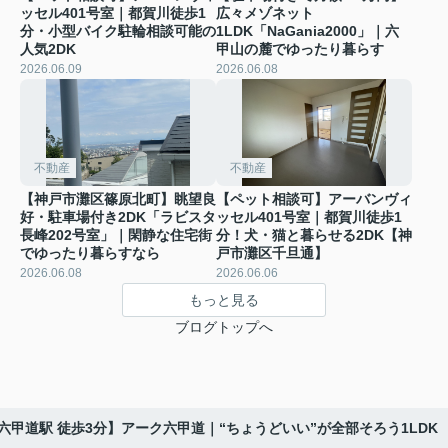
ッセル401号室｜都賀川徒歩1
広々メゾネット
分・小型バイク駐輪相談可能の
1LDK「NaGania2000」｜六
人気2DK
甲山の麓でゆったり暮らす
2026.06.09
2026.06.08
不動産
不動産
【神戸市灘区篠原北町】眺望良
【ペット相談可】アーバンヴィ
好・駐車場付き2DK「ラビスタ
ッセル401号室｜都賀川徒歩1
長峰202号室」｜閑静な住宅街
分！犬・猫と暮らせる2DK【神
でゆったり暮らすなら
戸市灘区千旦通】
2026.06.08
2026.06.06
もっと見る
ブログトップへ
R六甲道駅 徒歩3分】アーク六甲道｜“ちょうどいい”が全部そろう1LDK