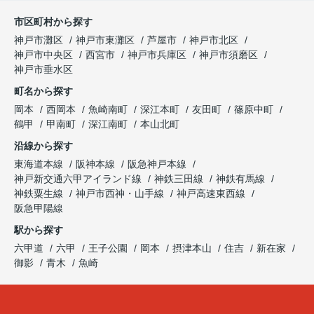
市区町村から探す
神戸市灘区
神戸市東灘区
芦屋市
神戸市北区
神戸市中央区
西宮市
神戸市兵庫区
神戸市須磨区
神戸市垂水区
町名から探す
岡本
西岡本
魚崎南町
深江本町
友田町
篠原中町
鶴甲
甲南町
深江南町
本山北町
沿線から探す
東海道本線
阪神本線
阪急神戸本線
神戸新交通六甲アイランド線
神鉄三田線
神鉄有馬線
神鉄粟生線
神戸市西神・山手線
神戸高速東西線
阪急甲陽線
駅から探す
六甲道
六甲
王子公園
岡本
摂津本山
住吉
新在家
御影
青木
魚崎