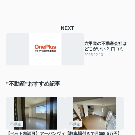
NEXT
六甲道の不動産会社は
どこがいい？ 口コミ・
物件数・対応力で本気
2025.12.13
比較【2025年最新版】
”不動産”おすすめ記事
不動産
不動産
【ペット相談可】アーバンヴィ
【駐車場付きで月額8.5万円】