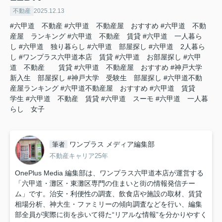
不動産
2025.12.13
#六甲道 不動産
#六甲道 不動産屋 おすすめ
#六甲道 不動
産屋 ランキング
#六甲道 不動産 賃貸
#六甲道 一人暮ら
し
#六甲道 独り暮らし
#六甲道 部屋探し
#六甲道 2人暮ら
し
#ワンプラス六甲道本店 賃貸
#六甲道 お部屋探し
#六甲
道 不動産 賃貸
#六甲道 不動産屋 おすすめ
#神戸大学
新入生 部屋探し
#神戸大学 受験生 部屋探し
#六甲道不動
産屋ランキング
#六甲道不動産屋 おすすめ
#六甲道 賃貸
学生
#六甲道 不動産 賃貸
#六甲道 スーモ
#六甲道 一人暮
らし 女子
ワンプラス メディア編集部
筆者
不動産キャリア25年
OnePlus Media 編集部は、ワンプラス六甲道本店が運営する
「六甲道・灘区・東灘区専門の住まいと街の情報発信チー
ム」です。治安・利便性の調査、飲食店や施設の取材、賃貸
相場分析、神大生・ファミリーの傾向調査などを行い、編集
部全員が実際に街を歩いて得た“リアルな情報”を分かりやすく