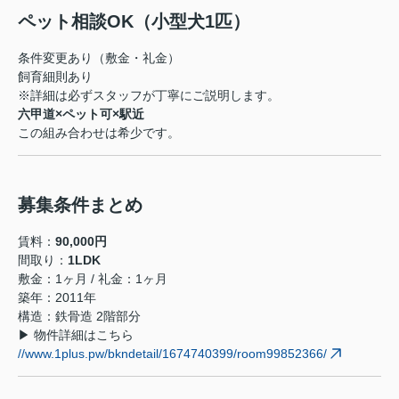
ペット相談OK（小型犬1匹）
条件変更あり（敷金・礼金）
飼育細則あり
※詳細は必ずスタッフが丁寧にご説明します。
六甲道×ペット可×駅近
この組み合わせは希少です。
募集条件まとめ
賃料：
90,000円
間取り：
1LDK
敷金：1ヶ月 / 礼金：1ヶ月
築年：2011年
構造：鉄骨造 2階部分
▶ 物件詳細はこちら
//www.1plus.pw/bkndetail/1674740399/room99852366/