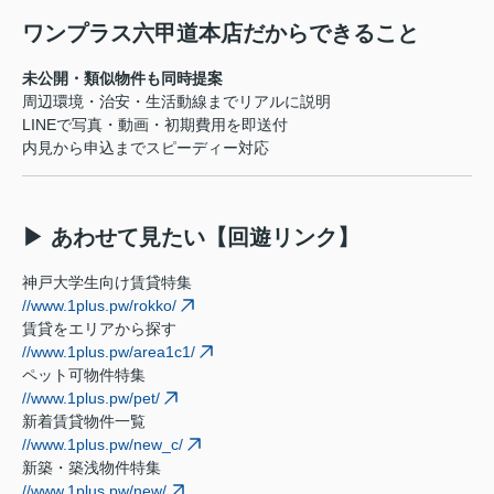
ワンプラス六甲道本店だからできること
未公開・類似物件も同時提案
周辺環境・治安・生活動線までリアルに説明
LINEで写真・動画・初期費用を即送付
内見から申込までスピーディー対応
▶ あわせて見たい【回遊リンク】
神戸大学生向け賃貸特集
//www.1plus.pw/rokko/
賃貸をエリアから探す
//www.1plus.pw/area1c1/
ペット可物件特集
//www.1plus.pw/pet/
新着賃貸物件一覧
//www.1plus.pw/new_c/
新築・築浅物件特集
//www.1plus.pw/new/