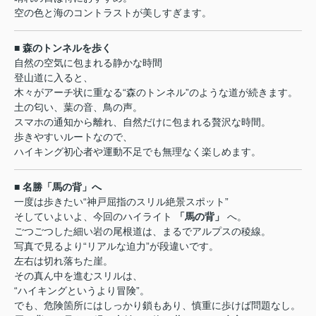
空の色と海のコントラストが美しすぎます。
■ 森のトンネルを歩く
自然の空気に包まれる静かな時間
登山道に入ると、
木々がアーチ状に重なる“森のトンネル”のような道が続きます。
土の匂い、葉の音、鳥の声。
スマホの通知から離れ、自然だけに包まれる贅沢な時間。
歩きやすいルートなので、
ハイキング初心者や運動不足でも無理なく楽しめます。
■ 名勝「馬の背」へ
一度は歩きたい“神戸屈指のスリル絶景スポット”
そしていよいよ、今回のハイライト
「馬の背」
へ。
ごつごつした細い岩の尾根道は、まるでアルプスの稜線。
写真で見るより“リアルな迫力”が段違いです。
左右は切れ落ちた崖。
その真ん中を進むスリルは、
“ハイキングというより冒険”。
でも、危険箇所にはしっかり鎖もあり、慎重に歩けば問題なし。