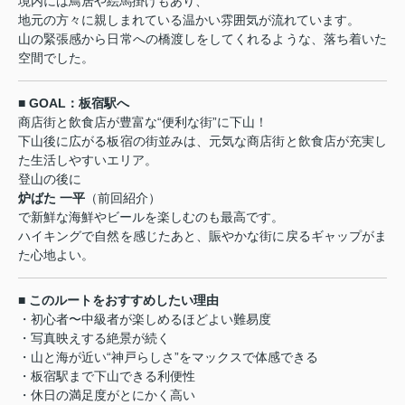
境内には鳥居や絵馬掛けもあり、
地元の方々に親しまれている温かい雰囲気が流れています。
山の緊張感から日常への橋渡しをしてくれるような、落ち着いた
空間でした。
■ GOAL：板宿駅へ
商店街と飲食店が豊富な“便利な街”に下山！
下山後に広がる板宿の街並みは、元気な商店街と飲食店が充実し
た生活しやすいエリア。
登山の後に
炉ばた 一平
（前回紹介）
で新鮮な海鮮やビールを楽しむのも最高です。
ハイキングで自然を感じたあと、賑やかな街に戻るギャップがま
た心地よい。
■ このルートをおすすめしたい理由
・初心者〜中級者が楽しめるほどよい難易度
・写真映えする絶景が続く
・山と海が近い“神戸らしさ”をマックスで体感できる
・板宿駅まで下山できる利便性
・休日の満足度がとにかく高い