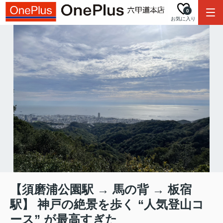
0
お気に入り
【須磨浦公園駅 → 馬の背 → 板宿
駅】 神戸の絶景を歩く “人気登山コ
ース” が最高すぎた