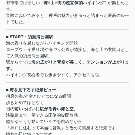
都市部では珍しい
“海×山×街の超立体的ハイキング”
が楽しめま
す。
実際に歩いてみると、神戸の魅力がぎゅっと詰まった最高のルー
トでした。
■ START：須磨浦公園駅
海の香りを感じながらハイキング開始
ロープウェイ乗り場や海づり公園が隣接し、海と山の玄関口とし
て人気の須磨浦公園駅。
駅からすでに
海の広がりと青空が美しく、テンションが上がりま
す。
ハイキング初心者でも歩きやすく、アクセスも◎。
■ 海を見下ろす絶景ビュー
須磨の海が“空とひとつになる瞬間”
歩き始めてほどなく、
目の前いっぱいに広がる青い海と空。
淡路島まで一望できる圧倒的な開放感。
船がゆっくり動いていくのを眺めながら、
「神戸に住むって本当に贅沢」と改めて実感する絶景です。
晴れの日は特におすすめ。