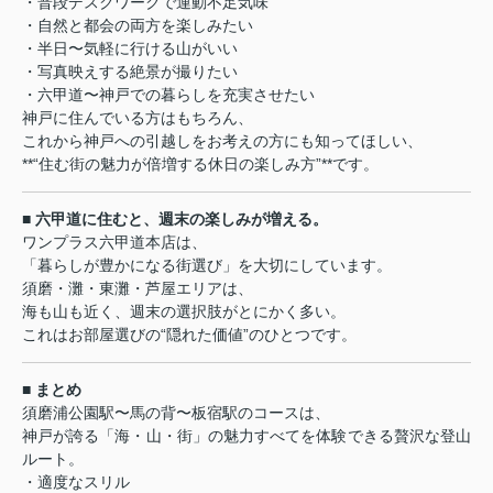
・普段デスクワークで運動不足気味
・自然と都会の両方を楽しみたい
・半日〜気軽に行ける山がいい
・写真映えする絶景が撮りたい
・六甲道〜神戸での暮らしを充実させたい
神戸に住んでいる方はもちろん、
これから神戸への引越しをお考えの方にも知ってほしい、
**“住む街の魅力が倍増する休日の楽しみ方”**です。
■ 六甲道に住むと、週末の楽しみが増える。
ワンプラス六甲道本店は、
「暮らしが豊かになる街選び」を大切にしています。
須磨・灘・東灘・芦屋エリアは、
海も山も近く、週末の選択肢がとにかく多い。
これはお部屋選びの“隠れた価値”のひとつです。
■ まとめ
須磨浦公園駅〜馬の背〜板宿駅のコースは、
神戸が誇る「海・山・街」の魅力すべてを体験できる贅沢な登山
ルート。
・適度なスリル