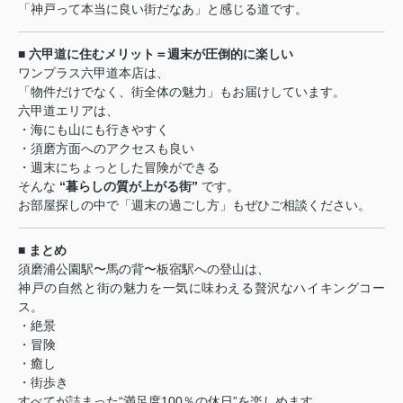
「神戸って本当に良い街だなあ」と感じる道です。
■ 六甲道に住むメリット＝週末が圧倒的に楽しい
ワンプラス六甲道本店は、
「物件だけでなく、街全体の魅力」もお届けしています。
六甲道エリアは、
・海にも山にも行きやすく
・須磨方面へのアクセスも良い
・週末にちょっとした冒険ができる
そんな
“暮らしの質が上がる街”
です。
お部屋探しの中で「週末の過ごし方」もぜひご相談ください。
■ まとめ
須磨浦公園駅〜馬の背〜板宿駅への登山は、
神戸の自然と街の魅力を一気に味わえる贅沢なハイキングコー
ス。
・絶景
・冒険
・癒し
・街歩き
すべてが詰まった“満足度100％の休日”を楽しめます。