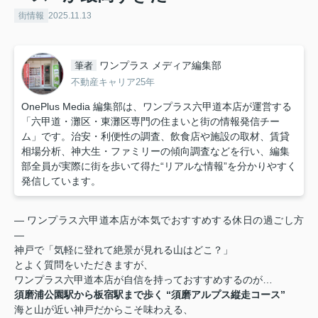
街情報
2025.11.13
ワンプラス メディア編集部
筆者
不動産キャリア25年
OnePlus Media 編集部は、ワンプラス六甲道本店が運営する
「六甲道・灘区・東灘区専門の住まいと街の情報発信チー
ム」です。治安・利便性の調査、飲食店や施設の取材、賃貸
相場分析、神大生・ファミリーの傾向調査などを行い、編集
部全員が実際に街を歩いて得た“リアルな情報”を分かりやすく
発信しています。
― ワンプラス六甲道本店が本気でおすすめする休日の過ごし方
―
神戸で「気軽に登れて絶景が見れる山はどこ？」
とよく質問をいただきますが、
ワンプラス六甲道本店が自信を持っておすすめするのが…
須磨浦公園駅から板宿駅まで歩く “須磨アルプス縦走コース”
海と山が近い神戸だからこそ味わえる、