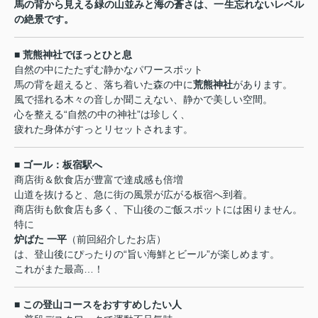
馬の背から見える緑の山並みと海の蒼さは、一生忘れないレベル
の絶景です。
■ 荒熊神社でほっとひと息
自然の中にたたずむ静かなパワースポット
馬の背を超えると、落ち着いた森の中に
荒熊神社
があります。
風で揺れる木々の音しか聞こえない、静かで美しい空間。
心を整える“自然の中の神社”は珍しく、
疲れた身体がすっとリセットされます。
■ ゴール：板宿駅へ
商店街＆飲食店が豊富で達成感も倍増
山道を抜けると、急に街の風景が広がる板宿へ到着。
商店街も飲食店も多く、下山後のご飯スポットには困りません。
特に
炉ばた 一平
（前回紹介したお店）
は、登山後にぴったりの“旨い海鮮とビール”が楽しめます。
これがまた最高…！
■ この登山コースをおすすめしたい人