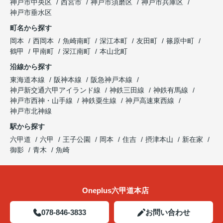
神戸市中央区
西宮市
神戸市須磨区
神戸市兵庫区
神戸市垂水区
町名から探す
岡本
西岡本
魚崎南町
深江本町
友田町
篠原中町
鶴甲
甲南町
深江南町
本山北町
沿線から探す
東海道本線
阪神本線
阪急神戸本線
神戸新交通六甲アイランド線
神鉄三田線
神鉄有馬線
神戸市西神・山手線
神鉄粟生線
神戸高速東西線
神戸市北神線
駅から探す
六甲道
六甲
王子公園
岡本
住吉
摂津本山
新在家
御影
青木
魚崎
Oneplus六甲道本店
078-846-3833
お問い合わせ