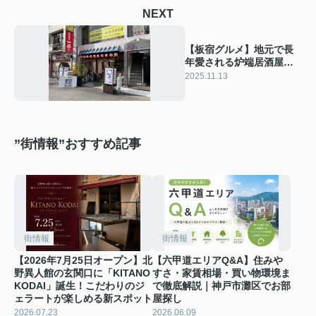
NEXT
【板宿グルメ】地元で長
年愛される炉端居酒屋
『炉ばた 一平』— 新鮮な
2025.11.13
海鮮×旨い酒×温かい店の
空気が魅力
”街情報”おすすめ記事
街情報
街情報
【2026年7月25日オープン】北
【六甲道エリアQ&A】住みや
野異人館の玄関口に「KITANO
すさ・家賃相場・買い物環境ま
KODAI」誕生！こだわりのジ
で徹底解説｜神戸市灘区でお部
ェラートが楽しめる新スポット
屋探し
2026.07.23
2026.06.09