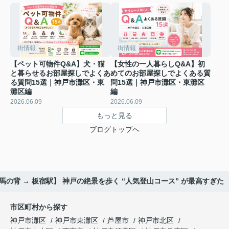
街情報
街情報
【ペット可物件Q&A】犬・猫
【女性の一人暮らしQ&A】初
と暮らせるお部屋探しでよくあ
めてのお部屋探しでよくある質
る質問15選｜神戸市灘区・東
問15選｜神戸市灘区・東灘区
灘区編
編
2026.06.09
2026.06.09
もっと見る
ブログトップへ
馬の背 → 板宿駅】 神戸の絶景を歩く “人気登山コース” が最高すぎた
市区町村から探す
神戸市灘区
神戸市東灘区
芦屋市
神戸市北区