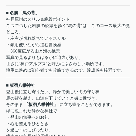
■ 名勝「馬の背」
神戸屈指のスリル＆絶景ポイント
ごつごつした岩肌の稜線を歩く“馬の背”は、このコース最大の見
どころ。
・左右が切れ落ちているスリル
・鎖を使いながら進む冒険感
・360度広がる山と海の絶景
写真で見るよりもはるかに迫力があり、
まさに“神戸アルプス”と呼ぶにふさわしい場所です。
慎重に進めば初心者でも攻略できるので、達成感も抜群です。
■ 板宿八幡神社
登山後に立ち寄りたい、静かで美しい街の守り神
馬の背を越え、山道を下りていくと街に近づき、
そのまま
「板宿八幡神社」
に立ち寄ることができます。
緑に包まれた静かな神社で、
・登山の無事へのお礼
・心を整えるひととき
を過ごすのにぴったり。