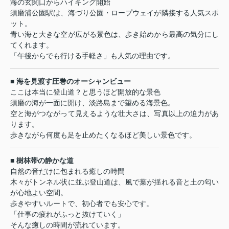
海の玄関口からハイキング開始
須磨浦公園駅は、海づり公園・ロープウェイが隣接する人気スポ
ット。
青い海と大きな空が広がる景色は、歩き始めから最高の気分にし
てくれます。
「午後からでも行ける手軽さ」も人気の理由です。
■ 海を見渡す圧巻のオーシャンビュー
ここは本当に登山道？と思うほど開放的な景色
須磨の海が一面に開け、淡路島まで望める海景色。
空と海がつながって見えるような壮大さは、写真以上の迫力があ
ります。
歩きながら何度も足を止めたくなるほど美しい景色です。
■ 樹林帯の静かな道
自然の音だけに包まれる癒しの時間
木々がトンネル状に並ぶ登山道は、風で葉が揺れる音と土の匂い
が心地よい空間。
歩きやすいルートで、初心者でも安心です。
「仕事の疲れがふっと抜けていく」
そんな癒しの時間が流れています。