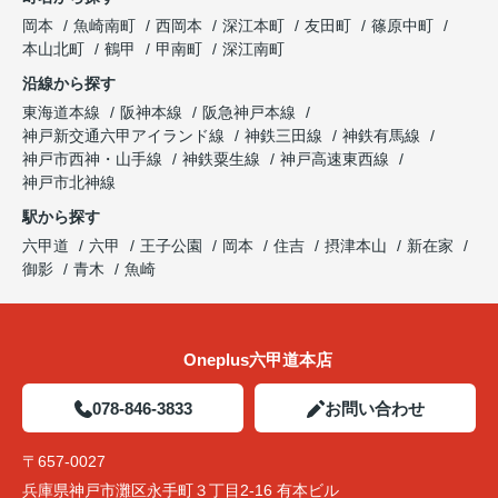
岡本
魚崎南町
西岡本
深江本町
友田町
篠原中町
本山北町
鶴甲
甲南町
深江南町
沿線から探す
東海道本線
阪神本線
阪急神戸本線
神戸新交通六甲アイランド線
神鉄三田線
神鉄有馬線
神戸市西神・山手線
神鉄粟生線
神戸高速東西線
神戸市北神線
駅から探す
六甲道
六甲
王子公園
岡本
住吉
摂津本山
新在家
御影
青木
魚崎
Oneplus六甲道本店
078-846-3833
お問い合わせ
〒657-0027
兵庫県神戸市灘区永手町３丁目2-16 有本ビル