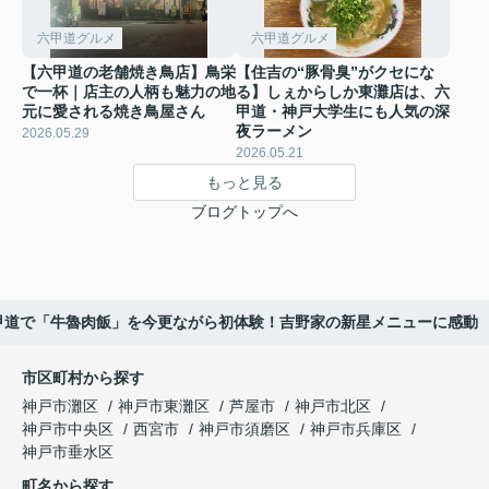
六甲道グルメ
六甲道グルメ
【六甲道の老舗焼き鳥店】鳥栄
【住吉の“豚骨臭”がクセにな
で一杯｜店主の人柄も魅力の地
る】しぇからしか東灘店は、六
元に愛される焼き鳥屋さん
甲道・神戸大学生にも人気の深
夜ラーメン
2026.05.29
2026.05.21
もっと見る
ブログトップへ
甲道で「牛魯肉飯」を今更ながら初体験！吉野家の新星メニューに感動
市区町村から探す
神戸市灘区
神戸市東灘区
芦屋市
神戸市北区
神戸市中央区
西宮市
神戸市須磨区
神戸市兵庫区
神戸市垂水区
町名から探す