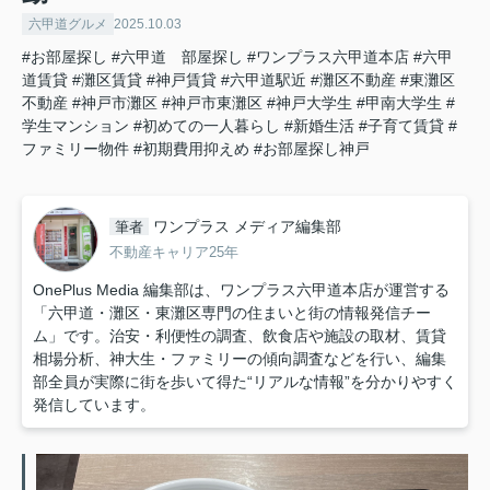
六甲道グルメ
2025.10.03
#お部屋探し
#六甲道 部屋探し
#ワンプラス六甲道本店
#六甲
道賃貸
#灘区賃貸
#神戸賃貸
#六甲道駅近
#灘区不動産
#東灘区
不動産
#神戸市灘区
#神戸市東灘区
#神戸大学生
#甲南大学生
#
学生マンション
#初めての一人暮らし
#新婚生活
#子育て賃貸
#
ファミリー物件
#初期費用抑えめ
#お部屋探し神戸
ワンプラス メディア編集部
筆者
不動産キャリア25年
OnePlus Media 編集部は、ワンプラス六甲道本店が運営する
「六甲道・灘区・東灘区専門の住まいと街の情報発信チー
ム」です。治安・利便性の調査、飲食店や施設の取材、賃貸
相場分析、神大生・ファミリーの傾向調査などを行い、編集
部全員が実際に街を歩いて得た“リアルな情報”を分かりやすく
発信しています。