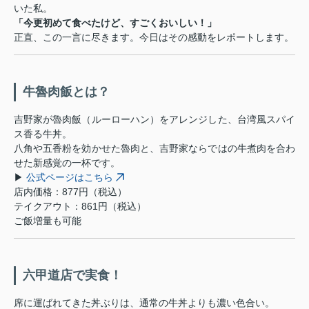
いた私。
「今更初めて食べたけど、すごくおいしい！」
正直、この一言に尽きます。今日はその感動をレポートします。
牛魯肉飯とは？
吉野家が魯肉飯（ルーローハン）をアレンジした、台湾風スパイ
ス香る牛丼。
八角や五香粉を効かせた魯肉と、吉野家ならではの牛煮肉を合わ
せた新感覚の一杯です。
▶
公式ページはこちら
店内価格：877円（税込）
テイクアウト：861円（税込）
ご飯増量も可能
六甲道店で実食！
席に運ばれてきた丼ぶりは、通常の牛丼よりも濃い色合い。