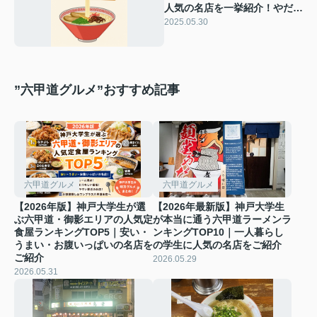
人気の名店を一挙紹介！やだ
ら・ヒキュウ・MITSUKI・い
2025.05.30
っぽし・しゅはり・しげ田・和
歌山ラーメン丸味商店ほか
”六甲道グルメ”おすすめ記事
六甲道グルメ
六甲道グルメ
【2026年版】神戸大学生が選
【2026年最新版】神戸大学生
ぶ六甲道・御影エリアの人気定
が本当に通う六甲道ラーメンラ
食屋ランキングTOP5｜安い・
ンキングTOP10｜一人暮らし
うまい・お腹いっぱいの名店を
の学生に人気の名店をご紹介
ご紹介
2026.05.29
2026.05.31