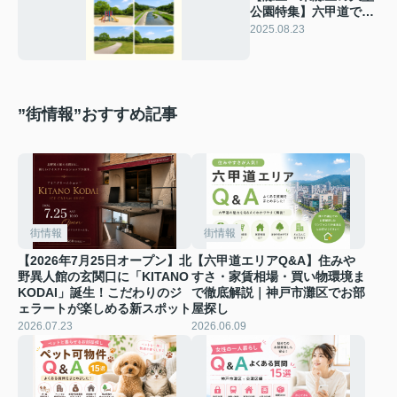
公園特集】六甲道で自
然と暮らしを楽しむ｜
2025.08.23
ワンプラス六甲道本店
”街情報”おすすめ記事
街情報
街情報
【2026年7月25日オープン】北
【六甲道エリアQ&A】住みや
野異人館の玄関口に「KITANO
すさ・家賃相場・買い物環境ま
KODAI」誕生！こだわりのジ
で徹底解説｜神戸市灘区でお部
ェラートが楽しめる新スポット
屋探し
2026.07.23
2026.06.09