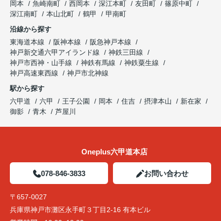
岡本
魚崎南町
西岡本
深江本町
友田町
篠原中町
深江南町
本山北町
鶴甲
甲南町
沿線から探す
東海道本線
阪神本線
阪急神戸本線
神戸新交通六甲アイランド線
神鉄三田線
神戸市西神・山手線
神鉄有馬線
神鉄粟生線
神戸高速東西線
神戸市北神線
駅から探す
六甲道
六甲
王子公園
岡本
住吉
摂津本山
新在家
御影
青木
芦屋川
Oneplus六甲道本店
078-846-3833
お問い合わせ
〒657-0027
兵庫県神戸市灘区永手町３丁目2-16 有本ビル