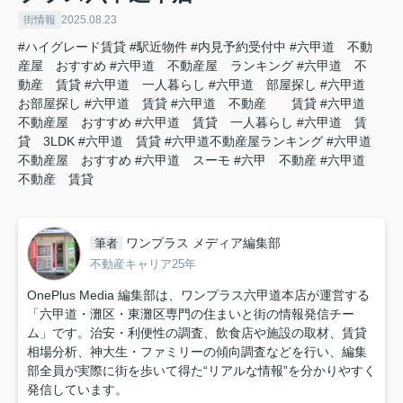
街情報
2025.08.23
#ハイグレード賃貸
#駅近物件
#内見予約受付中
#六甲道 不動
産屋 おすすめ
#六甲道 不動産屋 ランキング
#六甲道 不
動産 賃貸
#六甲道 一人暮らし
#六甲道 部屋探し
#六甲道
お部屋探し
#六甲道 賃貸
#六甲道 不動産 賃貸
#六甲道
不動産屋 おすすめ
#六甲道 賃貸 一人暮らし
#六甲道 賃
貸 3LDK
#六甲道 賃貸
#六甲道不動産屋ランキング
#六甲道
不動産屋 おすすめ
#六甲道 スーモ
#六甲 不動産
#六甲道
不動産 賃貸
ワンプラス メディア編集部
筆者
不動産キャリア25年
OnePlus Media 編集部は、ワンプラス六甲道本店が運営する
「六甲道・灘区・東灘区専門の住まいと街の情報発信チー
ム」です。治安・利便性の調査、飲食店や施設の取材、賃貸
相場分析、神大生・ファミリーの傾向調査などを行い、編集
部全員が実際に街を歩いて得た“リアルな情報”を分かりやすく
発信しています。