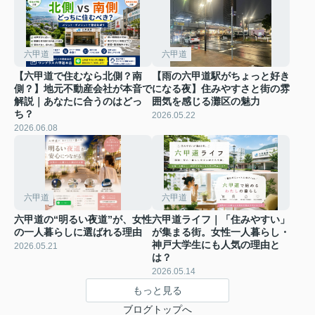
六甲道
六甲道
【六甲道で住むなら北側？南
【雨の六甲道駅がちょっと好き
側？】地元不動産会社が本音で
になる夜】住みやすさと街の雰
解説｜あなたに合うのはどっ
囲気を感じる灘区の魅力
ち？
2026.05.22
2026.06.08
六甲道
六甲道
六甲道の“明るい夜道”が、女性
六甲道ライフ｜「住みやすい」
の一人暮らしに選ばれる理由
が集まる街。女性一人暮らし・
神戸大学生にも人気の理由と
2026.05.21
は？
2026.05.14
もっと見る
ブログトップへ