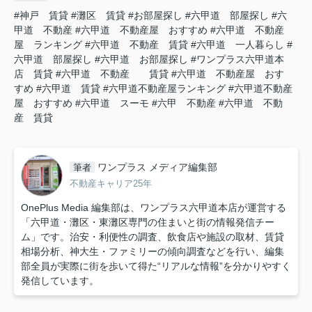
#神戸 賃貸
#灘区 賃貸
#お部屋探し
#六甲道 部屋探し
#六
甲道 不動産
#六甲道 不動産屋 おすすめ
#六甲道 不動産
屋 ランキング
#六甲道 不動産 賃貸
#六甲道 一人暮らし
#
六甲道 部屋探し
#六甲道 お部屋探し
#ワンプラス六甲道本
店 賃貸
#六甲道 不動産 賃貸
#六甲道 不動産屋 おす
すめ
#六甲道 賃貸
#六甲道不動産屋ランキング
#六甲道不動産
屋 おすすめ
#六甲道 スーモ
#六甲 不動産
#六甲道 不動
産 賃貸
ワンプラス メディア編集部
筆者
不動産キャリア25年
OnePlus Media 編集部は、ワンプラス六甲道本店が運営する
「六甲道・灘区・東灘区専門の住まいと街の情報発信チー
ム」です。治安・利便性の調査、飲食店や施設の取材、賃貸
相場分析、神大生・ファミリーの傾向調査などを行い、編集
部全員が実際に街を歩いて得た“リアルな情報”を分かりやすく
発信しています。