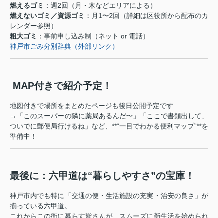
燃えるゴミ
：週2回（月・木などエリアによる）
燃えないゴミ／資源ゴミ
：月1〜2回（詳細は区役所から配布のカ
レンダー参照）
粗大ゴミ
：事前申し込み制（ネット or 電話）
神戸市ごみ分別辞典（外部リンク）
️ MAP付きで紹介予定！
地図付きで場所をまとめたページも後日公開予定です
→「このスーパーの隣に薬局あるんだ〜」「ここで書類出して、
ついでに郵便局行けるね」など、**“一目でわかる便利マップ”**を
準備中！
最後に：六甲道は“暮らしやすさ”の宝庫！
神戸市内でも特に「交通の便・生活施設の充実・治安の良さ」が
揃っている六甲道。
これからこの街に暮らす皆さんが、スムーズに新生活を始められ