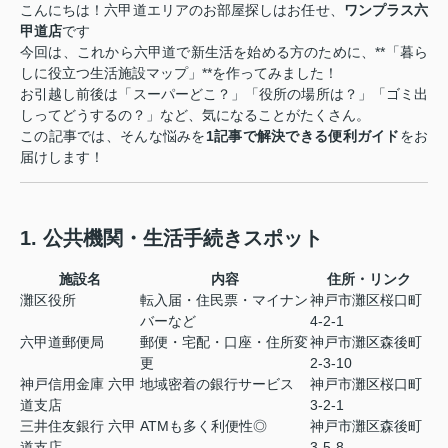
こんにちは！六甲道エリアのお部屋探しはお任せ、
ワンプラス六
甲道店
です
今回は、これから六甲道で新生活を始める方のために、**「暮ら
しに役立つ生活施設マップ」**を作ってみました！
お引越し前後は「スーパーどこ？」「役所の場所は？」「ゴミ出
しってどうするの？」など、気になることがたくさん。
この記事では、そんな悩みを
1記事で解決できる便利ガイド
をお
届けします！
1. 公共機関・生活手続きスポット
施設名
内容
住所・リンク
灘区役所
転入届・住民票・マイナン
神戸市灘区桜口町
バーなど
4-2-1
六甲道郵便局
郵便・宅配・口座・住所変
神戸市灘区森後町
更
2-3-10
神戸信用金庫 六甲
地域密着の銀行サービス
神戸市灘区桜口町
道支店
3-2-1
三井住友銀行 六甲
ATMも多く利便性◎
神戸市灘区森後町
道支店
3-5-8