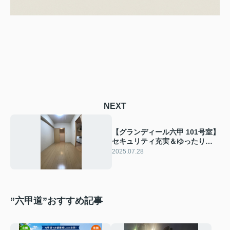
NEXT
【グランディール六甲 101号室】
セキュリティ充実＆ゆったり
1LDK｜六甲道11分の静かな暮ら
2025.07.28
し
”六甲道”おすすめ記事