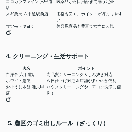
ココカラファイン 六甲道
医薬品から日用品まで揃う定番
店
スギ薬局 六甲道駅前店
価格も安く、ポイントが貯まりやす
い
マツモトキヨシ
美容系商品も豊富で女性に人気！
4. クリーニング・生活サポート
店名
ポイント
白洋舍 六甲道店
高品質クリーニング＆しみ抜き対応
ホワイト急便
即日仕上げ対応＆店舗が多いのが便利
おそうじ本舗 灘六甲
ハウスクリーニングやエアコン洗浄に便
店
利！
️ 5. 灘区のゴミ出しルール（ざっくり）