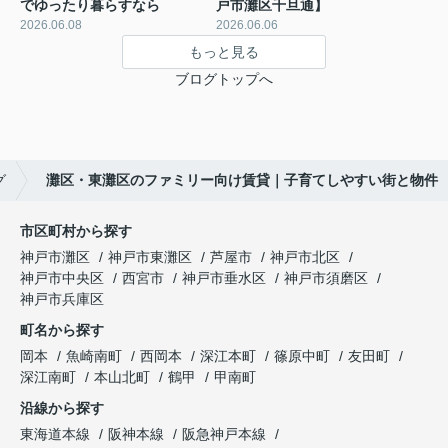
でゆったり暮らすなら
戸市灘区千旦通】
2026.06.08
2026.06.06
もっと見る
ブログトップへ
グ
灘区・東灘区のファミリー向け賃貸｜子育てしやすい街と物件
市区町村から探す
神戸市灘区
神戸市東灘区
芦屋市
神戸市北区
神戸市中央区
西宮市
神戸市垂水区
神戸市須磨区
神戸市兵庫区
町名から探す
岡本
魚崎南町
西岡本
深江本町
篠原中町
友田町
深江南町
本山北町
鶴甲
甲南町
沿線から探す
東海道本線
阪神本線
阪急神戸本線