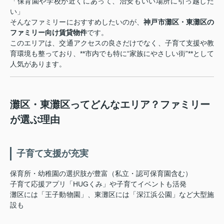
「保育園や学校が近くにあって、治安もいい場所に引っ越した
い」
そんなファミリーにおすすめしたいのが、
神戸市灘区・東灘区の
ファミリー向け賃貸物件
です。
このエリアは、交通アクセスの良さだけでなく、子育て支援や教
育環境も整っており、**市内でも特に“家族にやさしい街”**として
人気があります。
灘区・東灘区ってどんなエリア？ファミリー
が選ぶ理由
子育て支援が充実
保育所・幼稚園の選択肢が豊富（私立・認可保育園含む）
子育て応援アプリ「HUGくみ」や子育てイベントも活発
灘区には「王子動物園」、東灘区には「深江浜公園」など大型施
設も