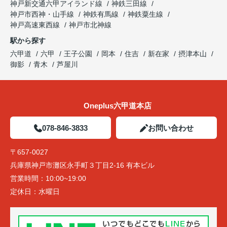
神戸新交通六甲アイランド線
神鉄三田線
神戸市西神・山手線
神鉄有馬線
神鉄粟生線
神戸高速東西線
神戸市北神線
駅から探す
六甲道
六甲
王子公園
岡本
住吉
新在家
摂津本山
御影
青木
芦屋川
Oneplus六甲道本店
078-846-3833
お問い合わせ
〒657-0027
兵庫県神戸市灘区永手町３丁目2-16 有本ビル
営業時間：
10:00~19:00
定休日：
水曜日