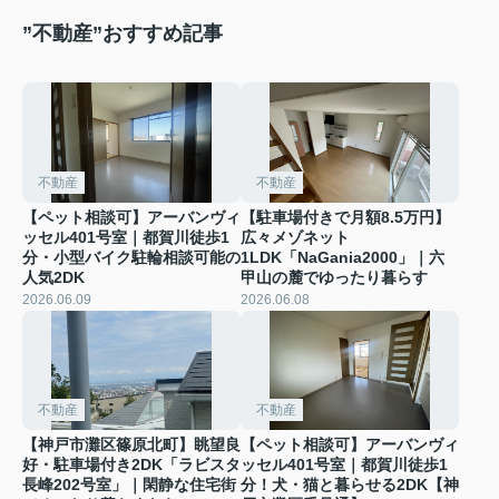
”不動産”おすすめ記事
不動産
不動産
【ペット相談可】アーバンヴィ
【駐車場付きで月額8.5万円】
ッセル401号室｜都賀川徒歩1
広々メゾネット
分・小型バイク駐輪相談可能の
1LDK「NaGania2000」｜六
人気2DK
甲山の麓でゆったり暮らす
2026.06.09
2026.06.08
不動産
不動産
【神戸市灘区篠原北町】眺望良
【ペット相談可】アーバンヴィ
好・駐車場付き2DK「ラビスタ
ッセル401号室｜都賀川徒歩1
長峰202号室」｜閑静な住宅街
分！犬・猫と暮らせる2DK【神