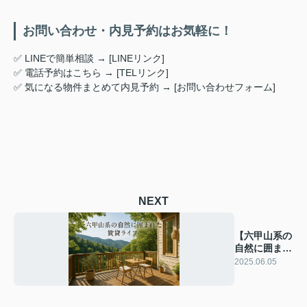
お問い合わせ・内見予約はお気軽に！
✅ LINEで簡単相談 → [LINEリンク]
✅ 電話予約はこちら → [TELリンク]
✅ 気になる物件まとめて内見予約 → [お問い合わせフォーム]
NEXT
【六甲山系の
自然に囲まれ
た賃貸ライ
2025.06.05
フ】