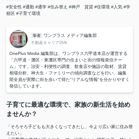
#安全性
#通勤
#通学
#住み替え
#神戸 賃貸
#住環境
#人気
#学
校区
#子育て環境
ワンプラス メディア編集部
筆者
不動産キャリア25年
OnePlus Media 編集部は、ワンプラス六甲道本店が運営する
「六甲道・灘区・東灘区専門の住まいと街の情報発信チー
ム」です。治安・利便性の調査、飲食店や施設の取材、賃貸
相場分析、神大生・ファミリーの傾向調査などを行い、編集
部全員が実際に街を歩いて得た“リアルな情報”を分かりやすく
発信しています。
子育てに最適な環境で、家族の新生活を始め
ませんか？
「そろそろ子どもも大きくなってきたし、今より広い家に住み替
えたい」