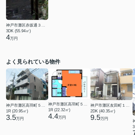
神戸市灘区赤坂通３丁目
3DK (55.94㎡)
4
万円
よく見られている物件
神戸市灘区高羽町５丁目
神戸市灘区高羽町５丁目
神戸市灘区友田町１丁目
1R (22.32㎡)
1R (20.95㎡)
2DK (40.35㎡)
4.4
3.5
9.5
万円
万円
万円
3