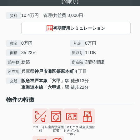
【間取り】
10.4万円 管理/共益費 8,000円
賃料
初期費用シミュレーション
0万円
0万円
敷金
礼金
35.23㎡
1LDK
面積
間取り
新築
2階/3階建
築年数
所在階
兵庫県
神戸市灘区
篠原本町
４丁目
所在地
阪急神戸本線
「
六甲
」駅 徒歩13分
交通
東海道本線
「
六甲道
」駅 徒歩22分
物件の特徴
バストイレ
室内洗濯機
TVモニタ
独立洗面台
別
置場
付きインタ
ーホン