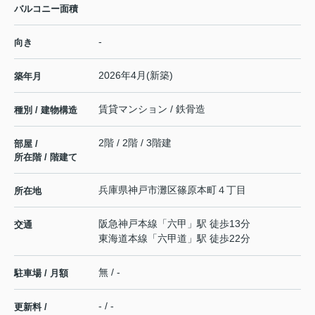
バルコニー面積
-
向き
2026年4月(新築)
築年月
賃貸マンション / 鉄骨造
種別 / 建物構造
2階 / 2階 / 3階建
部屋 /
所在階 / 階建て
兵庫県
神戸市灘区
篠原本町
４丁目
所在地
阪急神戸本線
「
六甲
」駅 徒歩13分
交通
東海道本線
「
六甲道
」駅 徒歩22分
無 / -
駐車場 / 月額
- / -
更新料 /