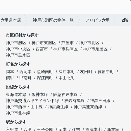
s六甲道本店
神戸市灘区の物件一覧
アリビラ六甲
2階
市区町村から探す
神戸市灘区
神戸市東灘区
芦屋市
神戸市北区
神戸市中央区
西宮市
神戸市兵庫区
神戸市須磨区
神戸市垂水区
町名から探す
岡本
西岡本
魚崎南町
深江本町
友田町
篠原中町
鶴甲
甲南町
深江南町
本山北町
沿線から探す
東海道本線
阪神本線
阪急神戸本線
神戸新交通六甲アイランド線
神鉄有馬線
神鉄三田線
神戸市西神・山手線
神鉄粟生線
神戸高速東西線
神戸市北神線
駅から探す
六甲道
六甲
王子公園
岡本
住吉
摂津本山
新在家