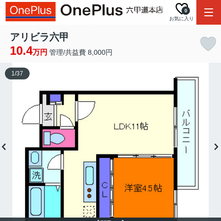
0
お気に入り
アリビラ六甲
10.4
万円
管理/共益費 8,000円
1
/
37