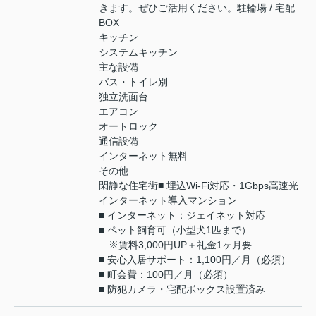
きます。ぜひご活用ください。駐輪場 / 宅配
BOX
キッチン
システムキッチン
主な設備
バス・トイレ別
独立洗面台
エアコン
オートロック
通信設備
インターネット無料
その他
閑静な住宅街■ 埋込Wi-Fi対応・1Gbps高速光
インターネット導入マンション
■ インターネット：ジェイネット対応
■ ペット飼育可（小型犬1匹まで）
※賃料3,000円UP＋礼金1ヶ月要
■ 安心入居サポート：1,100円／月（必須）
■ 町会費：100円／月（必須）
■ 防犯カメラ・宅配ボックス設置済み