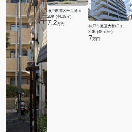
3
神戸市灘区千旦通４丁目
2DK (44.19㎡)
7.2
万円
神戸市灘区大和町３丁目
3DK (48.70㎡)
7
万円