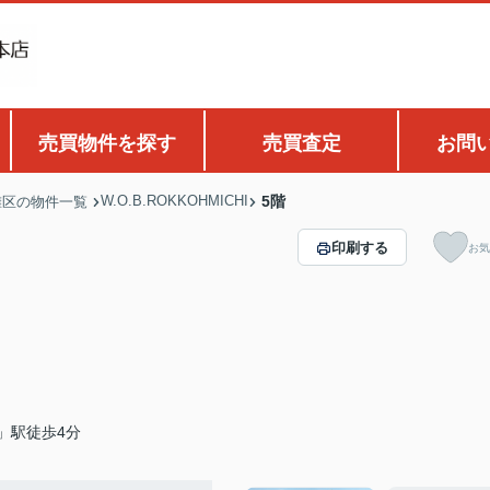
売買物件を探す
売買査定
お問
W.O.B.ROKKOHMICHI
5階
灘区の物件一覧
印刷する
お気
」駅徒歩4分