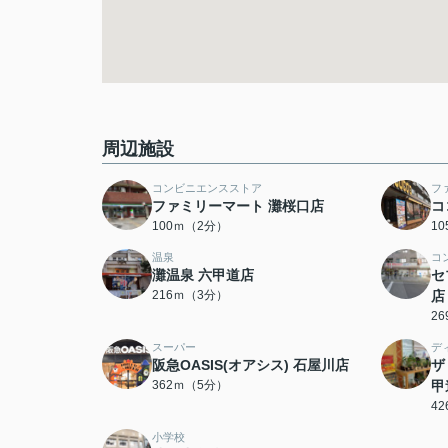
周辺施設
コンビニエンスストア
フ
ファミリーマート 灘桜口店
コ
100ｍ（2分）
1
温泉
コ
灘温泉 六甲道店
セ
216ｍ（3分）
店
2
スーパー
デ
阪急OASIS(オアシス) 石屋川店
ザ
362ｍ（5分）
甲
4
小学校