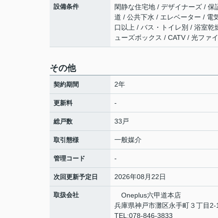
設備条件
閑静な住宅地 / デザイナーズ / 保
道 / 公共下水 / エレベーター / 
口以上 / バス・トイレ別 / 浴室乾燥機
ューズボックス / CATV / 光フ
その他
2年
契約期間
-
更新料
33戸
総戸数
一般媒介
取引態様
-
管理コード
2026年08月22日
次回更新予定日
取扱会社
Oneplus六甲道本店
兵庫県神戸市灘区永手町３丁目2-1
TEL:078-846-3833