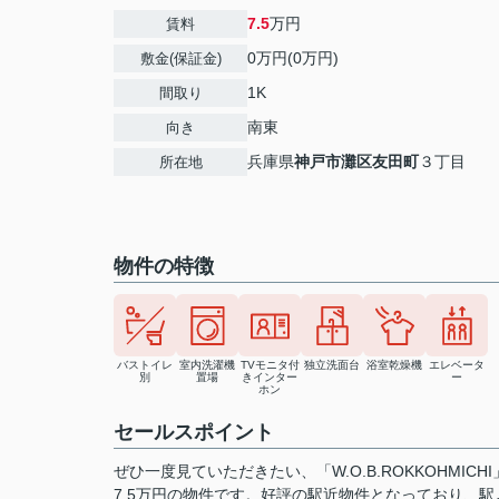
7.5
万円
賃料
0万円(0万円)
敷金(保証金)
1K
間取り
南東
向き
兵庫県
神戸市灘区
友田町
３丁目
所在地
物件の特徴
バストイレ
室内洗濯機
TVモニタ付
独立洗面台
浴室乾燥機
エレベータ
別
置場
きインター
ー
ホン
セールスポイント
ぜひ一度見ていただきたい、「W.O.B.ROKKOHMI
7.5万円の物件です。好評の駅近物件となっており、