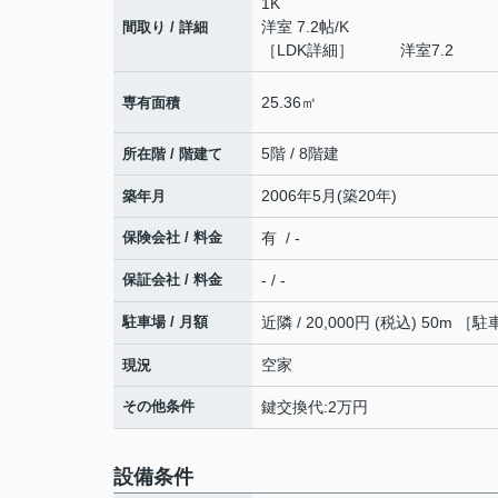
1K
洋室 7.2帖
/
K
間取り / 詳細
［LDK詳細］ 洋室7.2
25.36㎡
専有面積
5階 / 8階建
所在階 / 階建て
2006年5月(築20年)
築年月
保険会社 / 料金
有 / -
保証会社 / 料金
- / -
駐車場 / 月額
近隣 / 20,000円 (税込) 50m 
空家
現況
その他条件
鍵交換代:2万円
設備条件