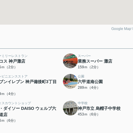
Google Ma
ァミリーレストラン
スーパー
コス 神戸灘店
業務スーパー 灘店
05ｍ（2分）
159ｍ（2分）
ンビニエンスストア
公園
ブンイレブン 神戸備後町3丁目
六甲道南公園
289ｍ（4分）
69ｍ（4分）
ィスカウントショップ
中学校
・ダイソー DAISO ウェルブ六
神戸市立 烏帽子中学校
道店
453ｍ（6分）
26ｍ（6分）