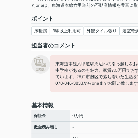
たoneは、東海道本線六甲道前の不動産情報を豊富に
ポイント
床暖房
3駅以上利用可
外観タイル張り
浴室乾
担当者のコメント
東海道本線六甲道駅周辺への引っ越しをお考えな
中学校があるのも魅力。家賃7.5万円で
ています。神戸市灘区で落ち着いた生活を
078-846-3833からoneまでお願い致しま
基本情報
0万円
保証金
敷金積み増し
-