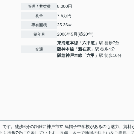
8,000円
管理 / 共益費
7.5万円
礼金
25.36㎡
専有面積
2006年5月(築20年)
築年月
東海道本線
「
六甲道
」駅 徒歩7分
阪神本線
「
新在家
」駅 徒歩4分
交通
阪急神戸本線
「
六甲
」駅 徒歩16分
CHI」です。徒歩6分の距離に神戸市立 烏帽子中学校があるのも魅力。賃料
駅より徒歩7分に立地しています。長年、地元で地域の住まいをご提供し