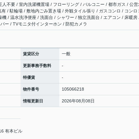
証人不要 / 室内洗濯機置場 / フローリング / バルコニー / 都市ガス / 公
電気有 / 駐輪場 / 敷地内ごみ置き場 / 外観タイル張り / ガスコンロ / コンロ
 / 温水洗浄便座 / 洗面台 / シャワー / 独立洗面台 / エアコン / 床暖房 
ァイバー / TVモニタ付インターホン / 防犯カメラ
一般
賃貸区分
-
更新事務手数料
-
特優賃
105066218
物件番号
2026年08月08日
情報更新日
6 有本ビル