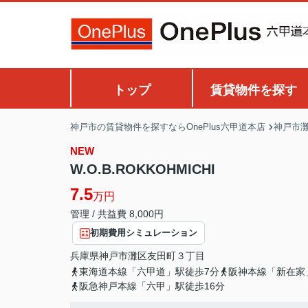
トップ
賃貸物件を探す
神戸市の賃貸物件を探すならOnePlus六甲道本店
神戸市
NEW
W.O.B.ROKKOHMICHI
7.5
万円
管理 / 共益費 8,000円
初期費用シミュレーション
兵庫県
神戸市灘区
友田町
３丁目
東海道本線「六甲道」駅徒歩7分
阪神本線「新在家
阪急神戸本線「六甲」駅徒歩16分