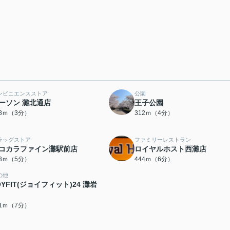
ンビニエンスストア
公園
ーソン 灘北通店
王子公園
18ｍ（3分）
312ｍ（4分）
ラッグストア
ファミリーレストラン
コカラファイン灘駅前店
ロイヤルホスト西灘店
83ｍ（5分）
444ｍ（6分）
の他
OYFIT(ジョイフィット)24 灘岩
51ｍ（7分）