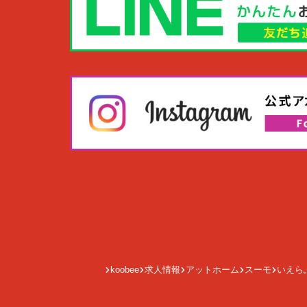
koobee
求人情報
アットホーム
スーモ
いえら