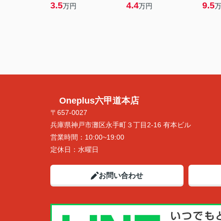
3.5
4.4
9.5
万円
万円
Oneplus六甲道本店
〒657-0027
兵庫県神戸市灘区永手町３丁目2-16 有本ビル
営業時間：
10:00~19:00
定休日：
水曜日
お問い合わせ