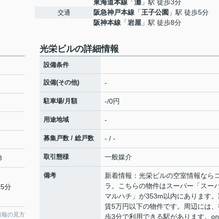
東海道本線
「
灘
」駅 徒歩3分
阪急神戸本線
「
王子公園
」駅 徒歩5分
交通
阪神本線
「
岩屋
」駅 徒歩8分
光栄ビルの詳細情報
設備条件
設備(その他)
-
駐車場/月額
-/0円
用途地域
-
募集戸数 / 総戸数
- / -
取引態様
一般媒介
8
備考
新着情報：光栄ビルの空室情報なら
ラ。こちらの物件はスーパー「スー
5分
マルハチ」が353m以内にあります。
賃5万円以下の物件です。周辺には、
情報の見方
歩3分で利用できる駅があります。on