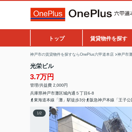
トップ
賃貸物件を探す
神戸市の賃貸物件を探すならOnePlus六甲道本店
神戸市
光栄ビル
3.7万円
管理/共益費 2,000円
兵庫県
神戸市灘区
城内通
５丁目6-8
東海道本線「灘」駅徒歩3分
阪急神戸本線「王子公
1
/
2