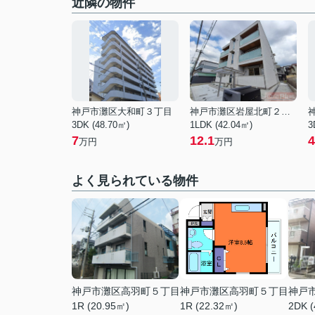
近隣の物件
神戸市灘区大和町３丁目
神戸市灘区岩屋北町２丁目
3DK (48.70㎡)
1LDK (42.04㎡)
3
7
12.1
4
万円
万円
よく見られている物件
神戸市灘区高羽町５丁目
神戸市灘区高羽町５丁目
神戸
1R (20.95㎡)
1R (22.32㎡)
2DK (