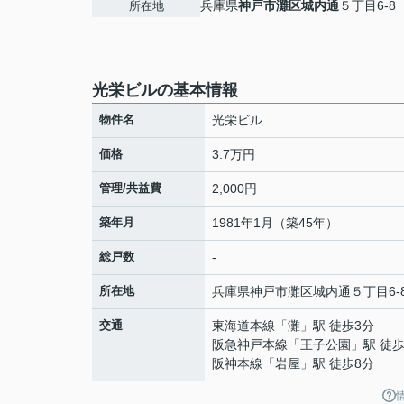
兵庫県
神戸市灘区
城内通
５丁目6-8
所在地
光栄ビルの基本情報
物件名
光栄ビル
価格
3.7万円
管理/共益費
2,000円
築年月
1981年1月（築45年）
総戸数
-
所在地
兵庫県
神戸市灘区
城内通
５丁目6-
交通
東海道本線
「
灘
」駅 徒歩3分
阪急神戸本線
「
王子公園
」駅 徒歩
阪神本線
「
岩屋
」駅 徒歩8分