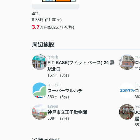
402
6.35坪 (21.00㎡)
3.7
万円(5826.77円/坪)
周辺施設
その他
コ
FIT BASE(フィット ベース) 24 灘
ロ
駅北口
2
167ｍ（3分）
スーパー
ド
スーパーマルハチ
コ
353ｍ（5分）
3
動物園
そ
神戸市立王子動物園
J
508ｍ（7分）
屋
5