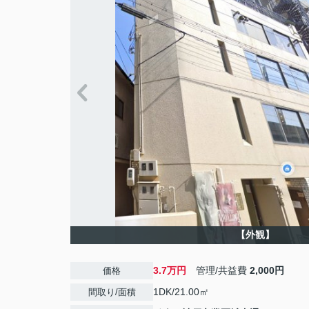
【外観】
3.7万円
管理/共益費
2,000円
価格
1DK/21.00㎡
間取り/面積