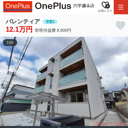
0
お気に入り
バレンティア
空室1
12.1万円
管理/共益費 8,000円
1
/
20