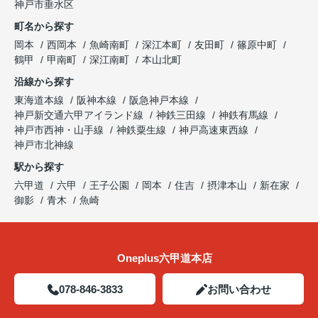
神戸市垂水区
町名から探す
岡本
西岡本
魚崎南町
深江本町
友田町
篠原中町
鶴甲
甲南町
深江南町
本山北町
沿線から探す
東海道本線
阪神本線
阪急神戸本線
神戸新交通六甲アイランド線
神鉄三田線
神鉄有馬線
神戸市西神・山手線
神鉄粟生線
神戸高速東西線
神戸市北神線
駅から探す
六甲道
六甲
王子公園
岡本
住吉
摂津本山
新在家
御影
青木
魚崎
Oneplus六甲道本店
078-846-3833
お問い合わせ