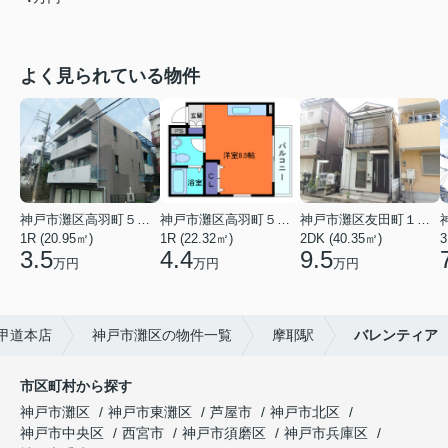
よく見られている物件
神戸市灘区高羽町５丁目
神戸市灘区高羽町５丁目
神戸市灘区友田町１丁目
1R (20.95㎡)
1R (22.32㎡)
2DK (40.35㎡)
3
3.5
4.4
9.5
万円
万円
万円
六甲道本店
神戸市灘区の物件一覧
摩耶駅
バレンティア
市区町村から探す
神戸市灘区
神戸市東灘区
芦屋市
神戸市北区
神戸市中央区
西宮市
神戸市須磨区
神戸市兵庫区