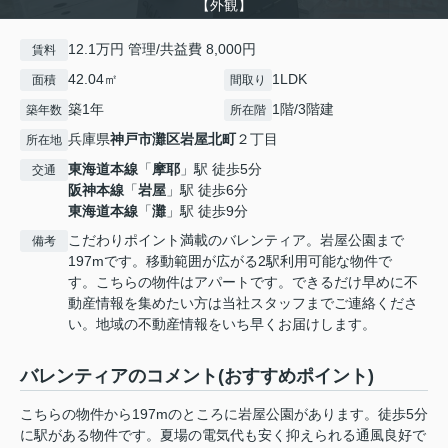
【外観】
12.1万円 管理/共益費 8,000円
賃料
42.04㎡
1LDK
面積
間取り
築1年
1階/3階建
築年数
所在階
兵庫県
神戸市灘区
岩屋北町
２丁目
所在地
東海道本線
「
摩耶
」駅 徒歩5分
交通
阪神本線
「
岩屋
」駅 徒歩6分
東海道本線
「
灘
」駅 徒歩9分
こだわりポイント満載のバレンティア。岩屋公園まで
備考
197mです。移動範囲が広がる2駅利用可能な物件で
す。こちらの物件はアパートです。できるだけ早めに不
動産情報を集めたい方は当社スタッフまでご連絡くださ
い。地域の不動産情報をいち早くお届けします。
バレンティアのコメント(おすすめポイント)
こちらの物件から197mのところに岩屋公園があります。徒歩5分
に駅がある物件です。夏場の電気代も安く抑えられる通風良好で