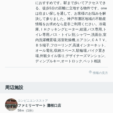
におすすめです。駅まで歩いてアクセスでき
る、徒歩5分の距離に立地する物件です。one
は住まい探しを通して、お客様のお悩みを解
決して参りました。神戸市灘区地域の不動産
情報をお求めなら是非ご利用ください。冷蔵
庫,ＩＨクッキングヒーター,給湯,バス専用,ト
イレ専用,バス・トイレ別,シャワー,洗面台,室
内洗濯機置場,浴室乾燥機,エアコン,ＣＡＴＶ,
ＢＳ端子,フローリング,高速インターネット,
オール電化,収納スペース,駐輪場,バイク置き
場,外観タイル張り,デザイナーズマンション,
ディンプルキー,オートロック,ペット相談
情報の見方
周辺施設
コンビニエンスストア
ファミリーマート 灘桜口店
58ｍ（1分）