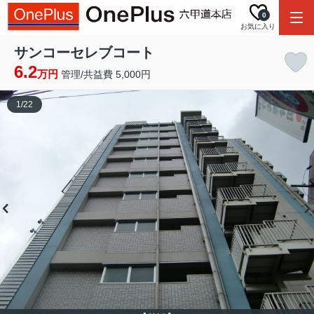
0
お気に入り
サンコーセレブコート
6.2
万円
管理/共益費 5,000円
1
/
22