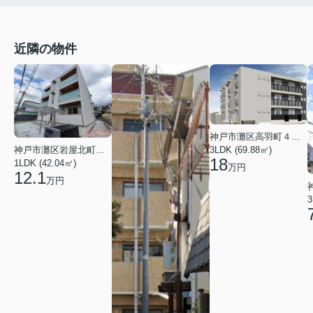
近隣の物件
神戸市灘区高羽町４丁目
3LDK (69.88㎡)
神戸市灘区岩屋北町２丁目
18
1LDK (42.04㎡)
万円
12.1
万円
3