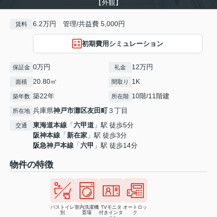
【外観】
6.2万円 管理/共益費 5,000円
賃料
初期費用シミュレーション
0万円
12万円
保証金
礼金
20.80㎡
1K
面積
間取り
築22年
10階/11階建
築年数
所在階
兵庫県
神戸市灘区
友田町
３丁目
所在地
東海道本線
「
六甲道
」駅 徒歩5分
交通
阪神本線
「
新在家
」駅 徒歩3分
阪急神戸本線
「
六甲
」駅 徒歩14分
物件の特徴
バストイレ
室内洗濯機
TVモニタ
オートロッ
別
置場
付きインタ
ク