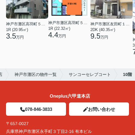
神戸市灘区高羽町５丁目
神戸市灘区高羽町５丁目
神戸市灘区友田町１丁目
1R (22.32㎡)
1R (20.95㎡)
2DK (40.35㎡)
4.4
3.5
9.5
万円
万円
万円
3
店
神戸市灘区の物件一覧
サンコーセレブコート
10階
Oneplus六甲道本店
078-846-3833
お問い合わせ
〒657-0027
兵庫県神戸市灘区永手町３丁目2-16 有本ビル