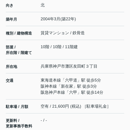
北
向き
2004年3月(築22年)
築年月
賃貸マンション / 鉄骨造
種別 / 建物構造
10階 / 10階 / 11階建
部屋 /
所在階 / 階建て
兵庫県
神戸市灘区
友田町
３丁目
所在地
東海道本線
「
六甲道
」駅 徒歩5分
交通
阪神本線
「
新在家
」駅 徒歩3分
阪急神戸本線
「
六甲
」駅 徒歩14分
空有 / 21,600円 (税込) ［駐車場礼金］
駐車場 / 月額
- / -
更新料 /
更新事務手数料