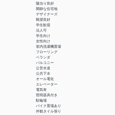
陽当り良好
閑静な住宅地
デザイナーズ
眺望良好
学生歓迎
法人可
学生向け
女性向け
室内洗濯機置場
フローリング
ベランダ
バルコニー
公営水道
公共下水
オール電化
エレベーター
電気有
照明器具付き
駐輪場
バイク置場あり
外観タイル張り