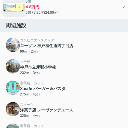
5階
4.8万円
5階 / 7.25坪(24.00㎡)
周辺施設
コンビニエンスストア
ローソン 神戸福住通四丁目店
90ｍ（2分）
小学校
神戸市立摩耶小学校
232ｍ（3分）
喫茶店・カフェ
X-cafe バーガー＆パスタ
275ｍ（4分）
スイーツ
洋菓子店 レーヴァンデユース
320ｍ（4分）
喫茶店・カフェ