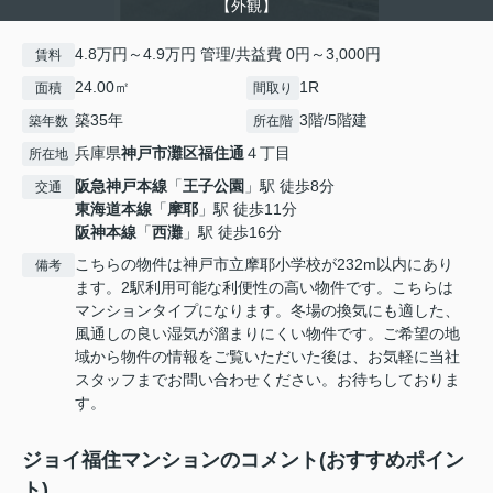
【外観】
4.8万円～4.9万円 管理/共益費 0円～3,000円
賃料
24.00㎡
1R
面積
間取り
築35年
3階/5階建
築年数
所在階
兵庫県
神戸市灘区
福住通
４丁目
所在地
阪急神戸本線
「
王子公園
」駅 徒歩8分
交通
東海道本線
「
摩耶
」駅 徒歩11分
阪神本線
「
西灘
」駅 徒歩16分
こちらの物件は神戸市立摩耶小学校が232m以内にあり
備考
ます。2駅利用可能な利便性の高い物件です。こちらは
マンションタイプになります。冬場の換気にも適した、
風通しの良い湿気が溜まりにくい物件です。ご希望の地
域から物件の情報をご覧いただいた後は、お気軽に当社
スタッフまでお問い合わせください。お待ちしておりま
す。
ジョイ福住マンションのコメント(おすすめポイン
ト)