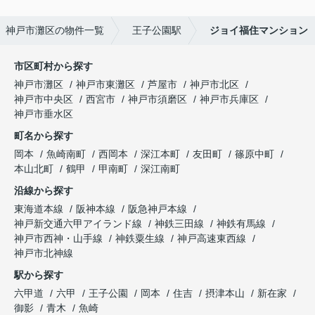
神戸市灘区の物件一覧
王子公園駅
ジョイ福住マンション
市区町村から探す
神戸市灘区
神戸市東灘区
芦屋市
神戸市北区
神戸市中央区
西宮市
神戸市須磨区
神戸市兵庫区
神戸市垂水区
町名から探す
岡本
魚崎南町
西岡本
深江本町
友田町
篠原中町
本山北町
鶴甲
甲南町
深江南町
沿線から探す
東海道本線
阪神本線
阪急神戸本線
神戸新交通六甲アイランド線
神鉄三田線
神鉄有馬線
神戸市西神・山手線
神鉄粟生線
神戸高速東西線
神戸市北神線
駅から探す
六甲道
六甲
王子公園
岡本
住吉
摂津本山
新在家
御影
青木
魚崎