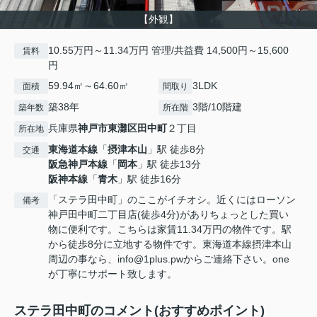
【外観】
10.55万円～11.34万円 管理/共益費 14,500円～15,600
賃料
円
59.94㎡～64.60㎡
3LDK
面積
間取り
築38年
3階/10階建
築年数
所在階
兵庫県
神戸市東灘区
田中町
２丁目
所在地
東海道本線
「
摂津本山
」駅 徒歩8分
交通
阪急神戸本線
「
岡本
」駅 徒歩13分
阪神本線
「
青木
」駅 徒歩16分
「ステラ田中町」のここがイチオシ。近くにはローソン
備考
神戸田中町二丁目店(徒歩4分)がありちょっとした買い
物に便利です。こちらは家賃11.34万円の物件です。駅
から徒歩8分に立地する物件です。東海道本線摂津本山
周辺の事なら、info@1plus.pwからご連絡下さい。one
が丁寧にサポート致します。
ステラ田中町のコメント(おすすめポイント)