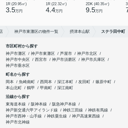
1R (20.95㎡)
1R (22.32㎡)
2DK (40.35㎡)
3
3.5
4.4
9.5
万円
万円
万円
店
神戸市東灘区の物件一覧
摂津本山駅
ステラ田中町
市区町村から探す
神戸市灘区
神戸市東灘区
芦屋市
神戸市北区
神戸市中央区
西宮市
神戸市須磨区
神戸市兵庫区
神戸市垂水区
町名から探す
岡本
魚崎南町
西岡本
深江本町
友田町
篠原中町
本山北町
鶴甲
甲南町
深江南町
沿線から探す
東海道本線
阪神本線
阪急神戸本線
神戸新交通六甲アイランド線
神鉄三田線
神鉄有馬線
神戸市西神・山手線
神鉄粟生線
神戸高速東西線
神戸市北神線