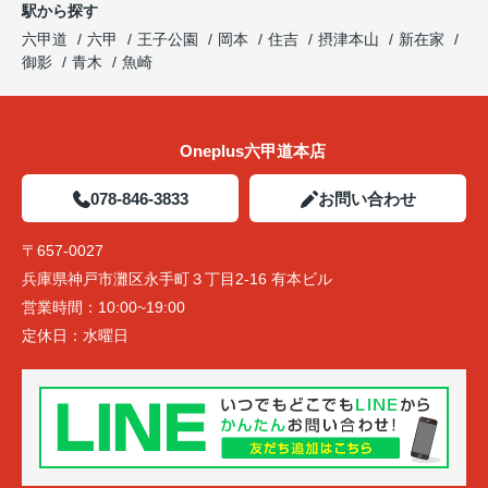
駅から探す
六甲道
六甲
王子公園
岡本
住吉
摂津本山
新在家
御影
青木
魚崎
Oneplus六甲道本店
078-846-3833
お問い合わせ
〒657-0027
兵庫県神戸市灘区永手町３丁目2-16 有本ビル
営業時間：
10:00~19:00
定休日：
水曜日