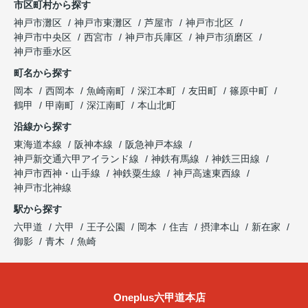
市区町村から探す
神戸市灘区
神戸市東灘区
芦屋市
神戸市北区
神戸市中央区
西宮市
神戸市兵庫区
神戸市須磨区
神戸市垂水区
町名から探す
岡本
西岡本
魚崎南町
深江本町
友田町
篠原中町
鶴甲
甲南町
深江南町
本山北町
沿線から探す
東海道本線
阪神本線
阪急神戸本線
神戸新交通六甲アイランド線
神鉄有馬線
神鉄三田線
神戸市西神・山手線
神鉄粟生線
神戸高速東西線
神戸市北神線
駅から探す
六甲道
六甲
王子公園
岡本
住吉
摂津本山
新在家
御影
青木
魚崎
Oneplus六甲道本店