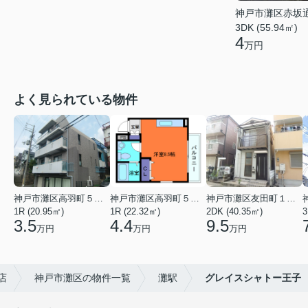
神戸市灘区赤坂
3DK (55.94㎡)
4
万円
よく見られている物件
神戸市灘区高羽町５丁目
神戸市灘区高羽町５丁目
神戸市灘区友田町１丁目
1R (20.95㎡)
1R (22.32㎡)
2DK (40.35㎡)
3
3.5
4.4
9.5
万円
万円
万円
店
神戸市灘区の物件一覧
灘駅
グレイスシャトー王子