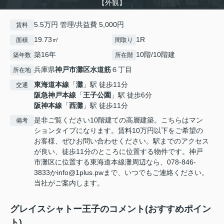
【外観】
5.5万円 管理/共益費 5,000円
賃料
19.73㎡
1R
面積
間取り
築16年
10階/10階建
築年数
所在階
兵庫県
神戸市灘区
水道筋
６丁目
所在地
東海道本線
「
灘
」駅 徒歩11分
交通
阪急神戸本線
「
王子公園
」駅 徒歩6分
阪神本線
「
西灘
」駅 徒歩11分
是非ご覧ください10階建ての高層建築。こちらはマン
備考
ションタイプになります。賃料10万円以下をご希望の
お客様、ぜひお問い合わせください。駅までのアクセス
が良い、徒歩11分のところに位置する物件です。神戸
市灘区に位置する東海道本線灘周辺なら、078-846-
3833かinfo@1plus.pwまで、いつでもご連絡ください。
当社がご案内します。
グレイスシャトー王子のコメント(おすすめポイン
ト)