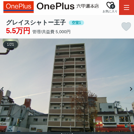
0
お気に入り
グレイスシャトー王子
空室1
5.5万円
管理/共益費 5,000円
1
/
21