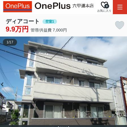
0
お気に入り
ディアコート
空室1
9.9万円
管理/共益費 7,000円
1
/
17