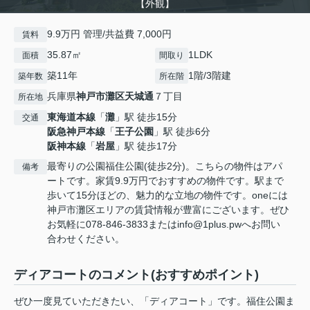
【外観】
9.9万円 管理/共益費 7,000円
賃料
35.87㎡
1LDK
面積
間取り
築11年
1階/3階建
築年数
所在階
兵庫県
神戸市灘区
天城通
７丁目
所在地
東海道本線
「
灘
」駅 徒歩15分
交通
阪急神戸本線
「
王子公園
」駅 徒歩6分
阪神本線
「
岩屋
」駅 徒歩17分
最寄りの公園福住公園(徒歩2分)。こちらの物件はアパ
備考
ートです。家賃9.9万円でおすすめの物件です。駅まで
歩いて15分ほどの、魅力的な立地の物件です。oneには
神戸市灘区エリアの賃貸情報が豊富にございます。ぜひ
お気軽に078-846-3833またはinfo@1plus.pwへお問い
合わせください。
ディアコートのコメント(おすすめポイント)
ぜひ一度見ていただきたい、「ディアコート」です。福住公園ま