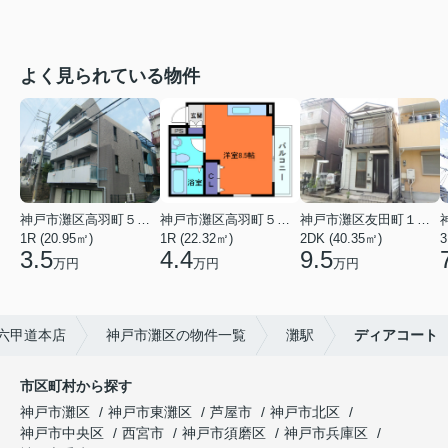
よく見られている物件
神戸市灘区高羽町５丁目
神戸市灘区高羽町５丁目
神戸市灘区友田町１丁目
1R (20.95㎡)
1R (22.32㎡)
2DK (40.35㎡)
3
3.5
4.4
9.5
万円
万円
万円
s六甲道本店
神戸市灘区の物件一覧
灘駅
ディアコート
市区町村から探す
神戸市灘区
神戸市東灘区
芦屋市
神戸市北区
神戸市中央区
西宮市
神戸市須磨区
神戸市兵庫区