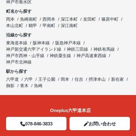
神戸市垂水区
町名から探す
岡本
魚崎南町
西岡本
深江本町
友田町
篠原中町
本山北町
鶴甲
甲南町
深江南町
沿線から探す
東海道本線
阪神本線
阪急神戸本線
神戸新交通六甲アイランド線
神鉄三田線
神鉄有馬線
神戸市西神・山手線
神鉄粟生線
神戸高速東西線
神戸市北神線
駅から探す
六甲道
六甲
王子公園
岡本
住吉
摂津本山
新在家
御影
青木
魚崎
Oneplus六甲道本店
078-846-3833
お問い合わせ