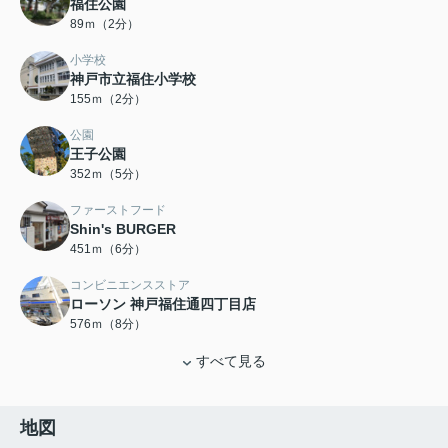
福住公園
89ｍ（2分）
小学校
神戸市立福住小学校
155ｍ（2分）
公園
王子公園
352ｍ（5分）
ファーストフード
Shin's BURGER
451ｍ（6分）
コンビニエンスストア
ローソン 神戸福住通四丁目店
576ｍ（8分）
すべて見る
地図