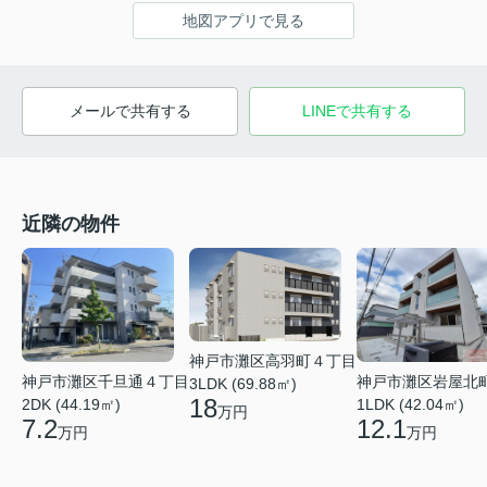
地図アプリで見る
メールで共有する
LINEで共有する
近隣の物件
神戸市灘区高羽町４丁目
神戸市灘区千旦通４丁目
神戸市灘区岩屋北
3LDK (69.88㎡)
18
2DK (44.19㎡)
1LDK (42.04㎡)
万円
7.2
12.1
万円
万円