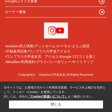
Google口コミ大募集
オーナー募集
koobee
求人情報
アットホーム
スーモ
いえらぶ賃貸
不動産用語集
ワンプラス六甲道アクセス
ワンプラス六甲道本店 アクセス
Googleで口コミを書く
WeeBee
利用規約
プライバシーポリシー
サイトマップ
Copyright(c) Oneplus六甲道本店 All Rights Reserved.
当サイトでは、お客様の当サイト利用状況把握、サービス向上検討を目的と
して、クッキー（Cookie）を使用しています。
詳しくは、当社の
「Cookieの取扱いについて」
をご確認ください。
閉じる