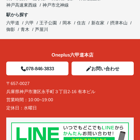
神戸高速東西線
神戸市北神線
駅から探す
六甲道
六甲
王子公園
岡本
住吉
新在家
摂津本山
御影
青木
芦屋川
Oneplus六甲道本店
078-846-3833
お問い合わせ
〒657-0027
兵庫県神戸市灘区永手町３丁目2-16 有本ビル
営業時間：
10:00~19:00
定休日：
水曜日