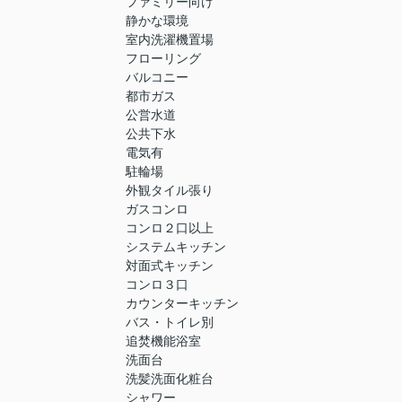
ファミリー向け
静かな環境
室内洗濯機置場
フローリング
バルコニー
都市ガス
公営水道
公共下水
電気有
駐輪場
外観タイル張り
ガスコンロ
コンロ２口以上
システムキッチン
対面式キッチン
コンロ３口
カウンターキッチン
バス・トイレ別
追焚機能浴室
洗面台
洗髪洗面化粧台
シャワー