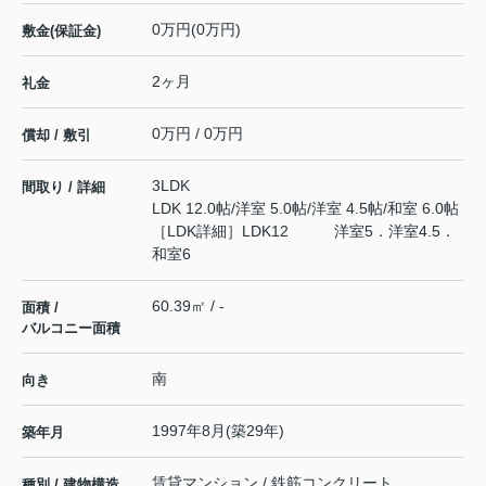
0万円(0万円)
敷金(保証金)
2ヶ月
礼金
0万円 / 0万円
償却 / 敷引
3LDK
間取り / 詳細
LDK 12.0帖
/
洋室 5.0帖
/
洋室 4.5帖
/
和室 6.0帖
［LDK詳細］LDK12 洋室5．洋室4.5．
和室6
60.39㎡ / -
面積 /
バルコニー面積
南
向き
1997年8月(築29年)
築年月
賃貸マンション / 鉄筋コンクリート
種別 / 建物構造