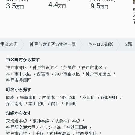
4.4
3.5
9.5
万円
万円
万円
3
六甲道本店
神戸市東灘区の物件一覧
キャロル御影
2階
市区町村から探す
神戸市灘区
神戸市東灘区
芦屋市
神戸市北区
神戸市中央区
西宮市
神戸市垂水区
神戸市須磨区
神戸市兵庫区
町名から探す
岡本
魚崎南町
西岡本
深江本町
友田町
篠原中町
深江南町
本山北町
鶴甲
甲南町
沿線から探す
東海道本線
阪神本線
阪急神戸本線
神戸新交通六甲アイランド線
神鉄三田線
神戸市西神・山手線
神鉄有馬線
神鉄粟生線