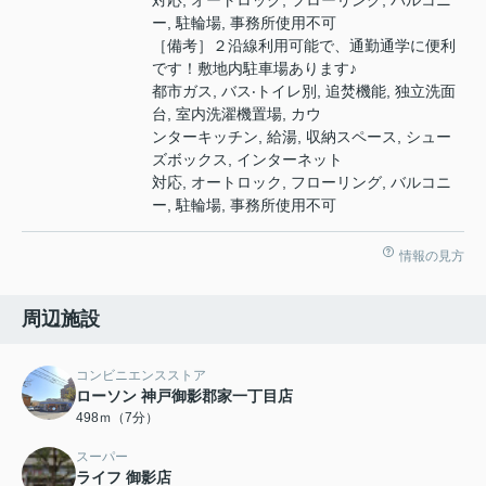
ー, 駐輪場, 事務所使⽤不可
［備考］２沿線利用可能で、通勤通学に便利
です！敷地内駐車場あります♪
都市ガス, バス‧トイレ別, 追焚機能, 独⽴洗⾯
台, 室内洗濯機置場, カウ
ンターキッチン, 給湯, 収納スペース, シュー
ズボックス, インターネット
対応, オートロック, フローリング, バルコニ
ー, 駐輪場, 事務所使⽤不可
情報の見方
周辺施設
コンビニエンスストア
ローソン 神戸御影郡家一丁目店
498ｍ（7分）
スーパー
ライフ 御影店