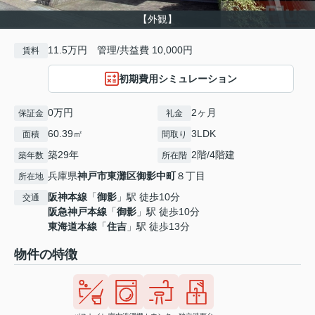
【外観】
11.5万円 管理/共益費 10,000円
賃料
初期費用シミュレーション
0万円
2ヶ月
保証金
礼金
60.39㎡
3LDK
面積
間取り
築29年
2階/4階建
築年数
所在階
兵庫県
神戸市東灘区
御影中町
８丁目
所在地
阪神本線
「
御影
」駅 徒歩10分
交通
阪急神戸本線
「
御影
」駅 徒歩10分
東海道本線
「
住吉
」駅 徒歩13分
物件の特徴