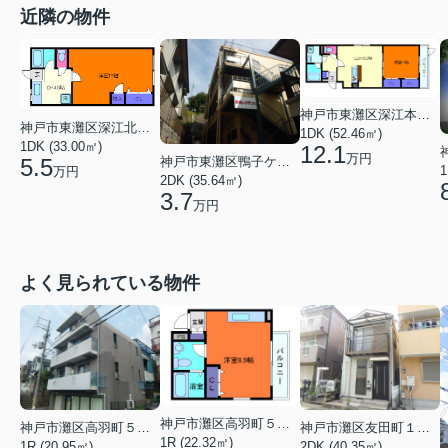
近隣の物件
神戸市東灘区深江本町３丁目
神戸市東灘区深江北町３丁目
1DK (52.46㎡)
1DK (33.00㎡)
12.1
万円
神戸市東灘区鴨子ケ原３丁目
5.5
1
万円
2DK (35.64㎡)
3.7
万円
よく見られている物件
神戸市灘区高羽町５丁目
神戸市灘区高羽町５丁目
神戸市灘区友田町１丁目
1R (22.32㎡)
1R (20.95㎡)
2DK (40.35㎡)