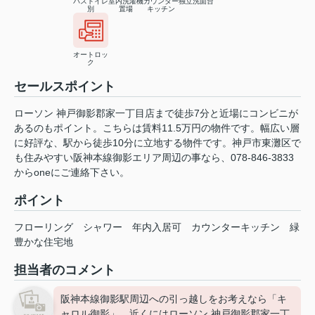
バストイレ
室内洗濯機
カウンター
独立洗面台
別
置場
キッチン
オートロッ
ク
セールスポイント
ローソン 神戸御影郡家一丁目店まで徒歩7分と近場にコンビニが
あるのもポイント。こちらは賃料11.5万円の物件です。幅広い層
に好評な、駅から徒歩10分に立地する物件です。神戸市東灘区で
も住みやすい阪神本線御影エリア周辺の事なら、078-846-3833
からoneにご連絡下さい。
ポイント
フローリング
シャワー
年内入居可
カウンターキッチン
緑
豊かな住宅地
担当者のコメント
阪神本線御影駅周辺への引っ越しをお考えなら「キ
ャロル御影」。近くにはローソン 神戸御影郡家一丁