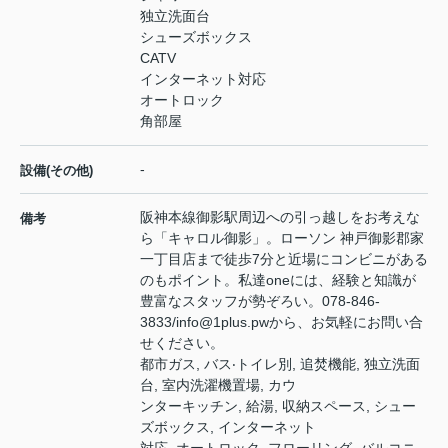
独立洗面台
シューズボックス
CATV
インターネット対応
オートロック
角部屋
-
設備(その他)
阪神本線御影駅周辺への引っ越しをお考えな
備考
ら「キャロル御影」。ローソン 神戸御影郡家
一丁目店まで徒歩7分と近場にコンビニがある
のもポイント。私達oneには、経験と知識が
豊富なスタッフが勢ぞろい。078-846-
3833/info@1plus.pwから、お気軽にお問い合
せください。
都市ガス, バス‧トイレ別, 追焚機能, 独⽴洗⾯
台, 室内洗濯機置場, カウ
ンターキッチン, 給湯, 収納スペース, シュー
ズボックス, インターネット
対応, オートロック, フローリング, バルコニ