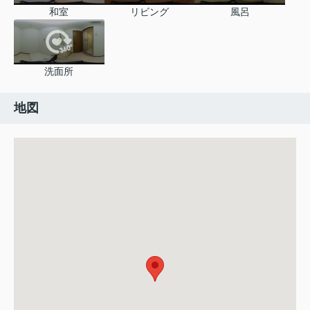
和室
リビング
風呂
洗面所
地図