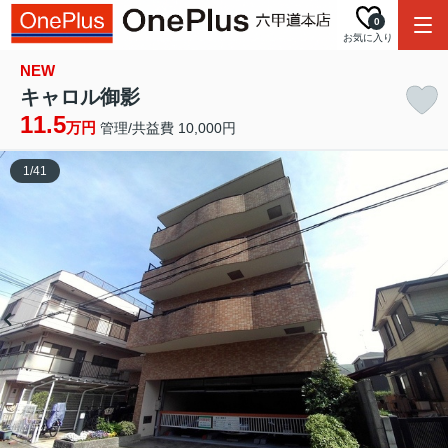
0
お気に入り
NEW
キャロル御影
11.5
万円
管理/共益費 10,000円
1
/
41