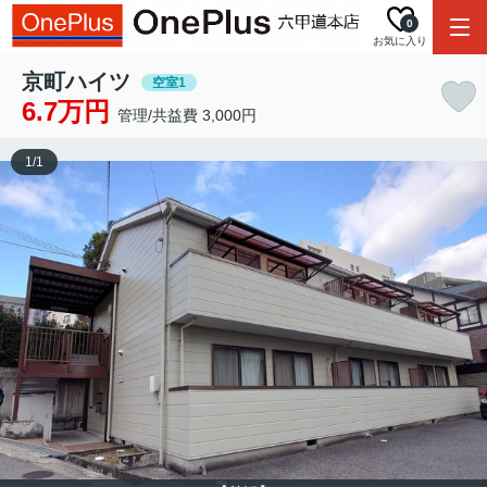
0
お気に入り
京町ハイツ
空室1
6.7万円
管理/共益費 3,000円
1
/
1