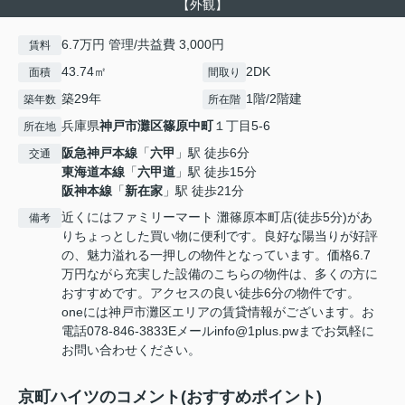
【外観】
6.7万円 管理/共益費 3,000円
賃料
43.74㎡
2DK
面積
間取り
築29年
1階/2階建
築年数
所在階
兵庫県
神戸市灘区
篠原中町
１丁目5-6
所在地
阪急神戸本線
「
六甲
」駅 徒歩6分
交通
東海道本線
「
六甲道
」駅 徒歩15分
阪神本線
「
新在家
」駅 徒歩21分
近くにはファミリーマート 灘篠原本町店(徒歩5分)があ
備考
りちょっとした買い物に便利です。良好な陽当りが好評
の、魅力溢れる一押しの物件となっています。価格6.7
万円ながら充実した設備のこちらの物件は、多くの方に
おすすめです。アクセスの良い徒歩6分の物件です。
oneには神戸市灘区エリアの賃貸情報がございます。お
電話078-846-3833Eメールinfo@1plus.pwまでお気軽に
お問い合わせください。
京町ハイツのコメント(おすすめポイント)