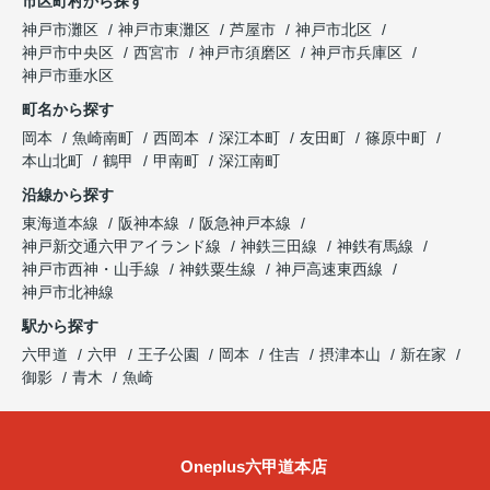
市区町村から探す
神戸市灘区
神戸市東灘区
芦屋市
神戸市北区
神戸市中央区
西宮市
神戸市須磨区
神戸市兵庫区
神戸市垂水区
町名から探す
岡本
魚崎南町
西岡本
深江本町
友田町
篠原中町
本山北町
鶴甲
甲南町
深江南町
沿線から探す
東海道本線
阪神本線
阪急神戸本線
神戸新交通六甲アイランド線
神鉄三田線
神鉄有馬線
神戸市西神・山手線
神鉄粟生線
神戸高速東西線
神戸市北神線
駅から探す
六甲道
六甲
王子公園
岡本
住吉
摂津本山
新在家
御影
青木
魚崎
Oneplus六甲道本店