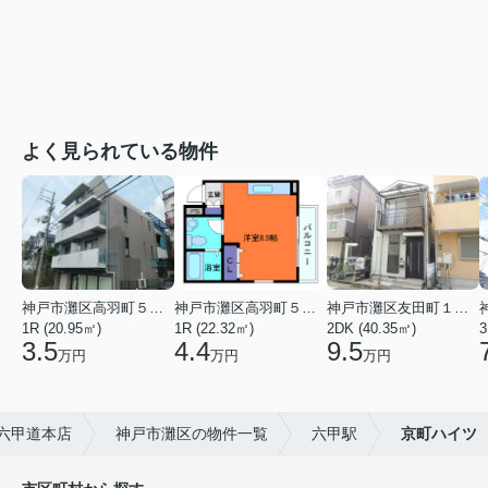
よく見られている物件
神戸市灘区高羽町５丁目
神戸市灘区高羽町５丁目
神戸市灘区友田町１丁目
1R (20.95㎡)
1R (22.32㎡)
2DK (40.35㎡)
3
3.5
4.4
9.5
万円
万円
万円
s六甲道本店
神戸市灘区の物件一覧
六甲駅
京町ハイツ