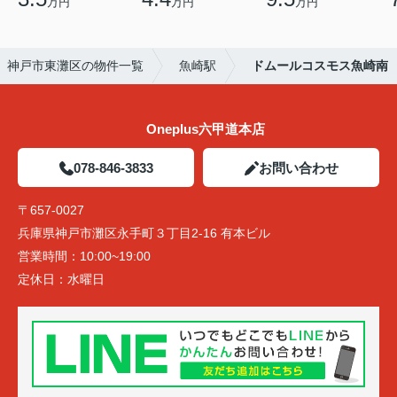
万円
万円
万円
神戸市東灘区の物件一覧
魚崎駅
ドムールコスモス魚崎南
Oneplus六甲道本店
078-846-3833
お問い合わせ
〒657-0027
兵庫県神戸市灘区永手町３丁目2-16 有本ビル
営業時間：
10:00~19:00
定休日：
水曜日