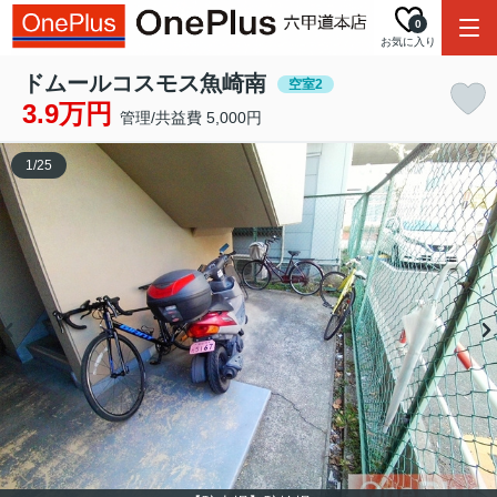
0
お気に入り
ドムールコスモス魚崎南
空室2
3.9万円
管理/共益費 5,000円
1
/
25