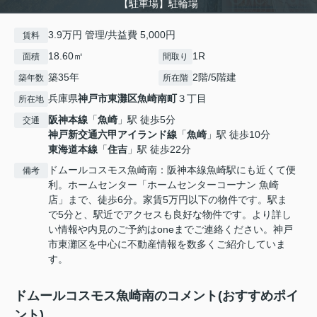
【駐車場】駐輪場
3.9万円 管理/共益費 5,000円
賃料
18.60㎡
1R
面積
間取り
築35年
2階/5階建
築年数
所在階
兵庫県
神戸市東灘区
魚崎南町
３丁目
所在地
阪神本線
「
魚崎
」駅 徒歩5分
交通
神戸新交通六甲アイランド線
「
魚崎
」駅 徒歩10分
東海道本線
「
住吉
」駅 徒歩22分
ドムールコスモス魚崎南：阪神本線魚崎駅にも近くて便
備考
利。ホームセンター「ホームセンターコーナン 魚崎
店」まで、徒歩6分。家賃5万円以下の物件です。駅ま
で5分と、駅近でアクセスも良好な物件です。より詳し
い情報や内見のご予約はoneまでご連絡ください。神戸
市東灘区を中心に不動産情報を数多くご紹介していま
す。
ドムールコスモス魚崎南のコメント(おすすめポイ
ント)