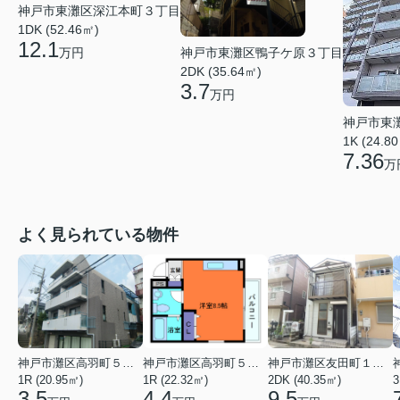
神戸市東灘区深江本町３丁目
1DK (52.46㎡)
12.1
万円
神戸市東灘区鴨子ケ原３丁目
2DK (35.64㎡)
3.7
万円
神戸市東
1K (24.8
7.36
万
よく見られている物件
神戸市灘区高羽町５丁目
神戸市灘区高羽町５丁目
神戸市灘区友田町１丁目
1R (20.95㎡)
1R (22.32㎡)
2DK (40.35㎡)
3
3.5
4.4
9.5