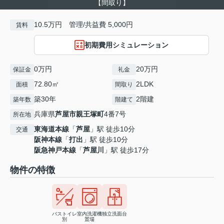
【間取り】
10.5万円 管理/共益費 5,000円
賃料
初期費用シミュレーション
0万円
20万円
保証金
礼金
72.80㎡
2LDK
面積
間取り
築30年
2階建
築年数
階建て
兵庫県
芦屋市
親王塚町
4番7号
所在地
東海道本線
「
芦屋
」駅 徒歩10分
交通
阪神本線
「
打出
」駅 徒歩10分
阪急神戸本線
「
芦屋川
」駅 徒歩17分
物件の特徴
バストイレ
室内洗濯機
独立洗面台
別
置場