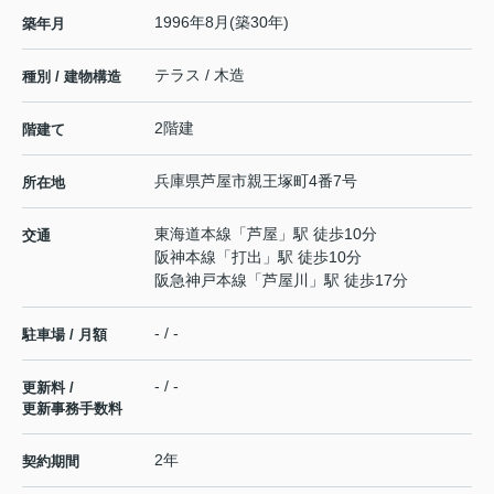
1996年8月(築30年)
築年月
テラス / 木造
種別 / 建物構造
2階建
階建て
兵庫県
芦屋市
親王塚町
4番7号
所在地
東海道本線
「
芦屋
」駅 徒歩10分
交通
阪神本線
「
打出
」駅 徒歩10分
阪急神戸本線
「
芦屋川
」駅 徒歩17分
- / -
駐車場 / 月額
- / -
更新料 /
更新事務手数料
2年
契約期間