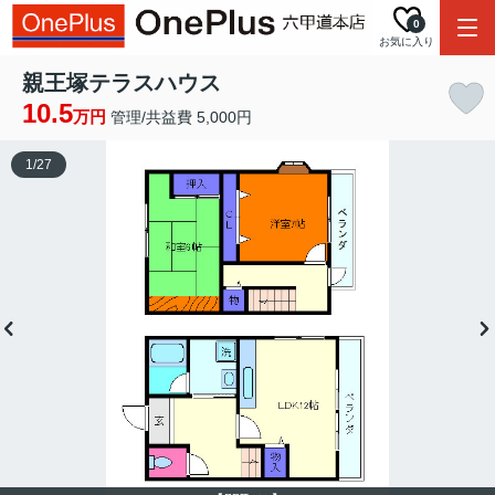
0
お気に入り
親王塚テラスハウス
10.5
万円
管理/共益費 5,000円
1
/
27