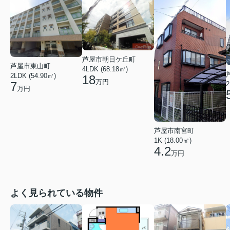
芦屋市朝日ケ丘町
芦屋市東山町
4LDK (68.18㎡)
2LDK (54.90㎡)
18
万円
7
2
万円
芦屋市南宮町
1K (18.00㎡)
4.2
万円
よく見られている物件