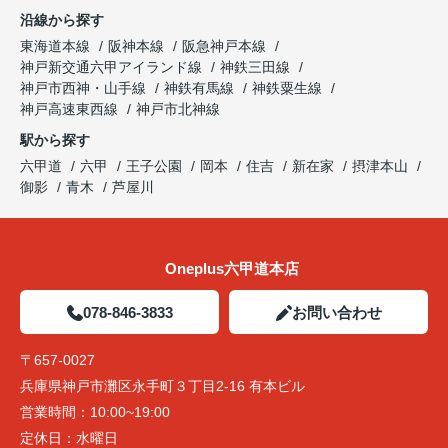
沿線から探す
東海道本線
阪神本線
阪急神戸本線
神戸新交通六甲アイランド線
神鉄三田線
神戸市西神・山手線
神鉄有馬線
神鉄粟生線
神戸高速東西線
神戸市北神線
駅から探す
六甲道
六甲
王子公園
岡本
住吉
新在家
摂津本山
御影
青木
芦屋川
Oneplus六甲道本店
078-846-3833
お問い合わせ
〒657-0027
兵庫県神戸市灘区永手町３丁目2-16 有本ビル
営業時間：
10:00~19:00
定休日：
水曜日