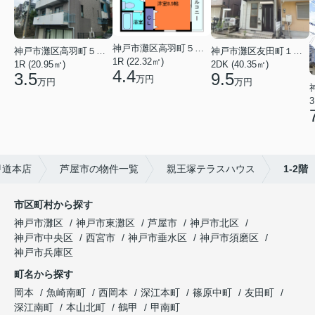
神戸市灘区高羽町５丁目
神戸市灘区高羽町５丁目
神戸市灘区友田町１丁目
1R (22.32㎡)
1R (20.95㎡)
2DK (40.35㎡)
4.4
3.5
9.5
万円
万円
万円
3
甲道本店
芦屋市の物件一覧
親王塚テラスハウス
1-2階
市区町村から探す
神戸市灘区
神戸市東灘区
芦屋市
神戸市北区
神戸市中央区
西宮市
神戸市垂水区
神戸市須磨区
神戸市兵庫区
町名から探す
岡本
魚崎南町
西岡本
深江本町
篠原中町
友田町
深江南町
本山北町
鶴甲
甲南町