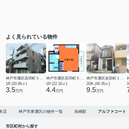
よく見られている物件
神戸市灘区高羽町５丁目
神戸市灘区高羽町５丁目
神戸市灘区友田町１丁目
1R (20.95㎡)
1R (22.32㎡)
2DK (40.35㎡)
3
3.5
4.4
9.5
万円
万円
万円
本店
神戸市東灘区の物件一覧
魚崎駅
アルファコート
市区町村から探す