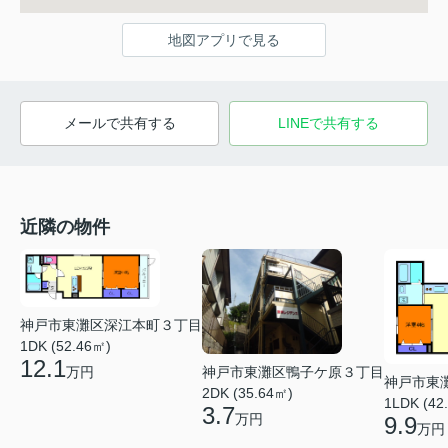
地図アプリで見る
メールで共有する
LINEで共有する
近隣の物件
神戸市東灘区深江本町３丁目
1DK (52.46㎡)
12.1
万円
神戸市東灘区鴨子ケ原３丁目
神戸市東
2DK (35.64㎡)
1LDK (42
3.7
万円
9.9
万円