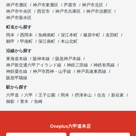
神戸市灘区
神戸市東灘区
芦屋市
神戸市北区
神戸市中央区
西宮市
神戸市兵庫区
神戸市須磨区
神戸市垂水区
町名から探す
岡本
西岡本
魚崎南町
深江本町
篠原中町
友田町
鶴甲
甲南町
深江南町
本山北町
沿線から探す
東海道本線
阪神本線
阪急神戸本線
神戸新交通六甲アイランド線
神鉄三田線
神鉄有馬線
神鉄粟生線
神戸市西神・山手線
神戸高速東西線
阪急甲陽線
駅から探す
六甲道
六甲
王子公園
岡本
摂津本山
住吉
新在家
御影
青木
魚崎
Oneplus六甲道本店