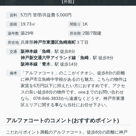
【外観】
5万円 管理/共益費 5,000円
賃料
19.73㎡
1K
面積
間取り
築29年
2階/7階建
築年数
所在階
兵庫県
神戸市東灘区
魚崎南町
３丁目
所在地
阪神本線
「
魚崎
」駅 徒歩8分
交通
神戸新交通六甲アイランド線
「
魚崎
」駅 徒歩9分
阪神本線
「
青木
」駅 徒歩14分
「アルファコート」のここがイチオシ。徒歩8分の距離
備考
に神戸市立魚崎中学校があるのも魅力。こちらの物件は
家賃を5万円以下に抑えたい方におすすめです。アクセ
スの良い徒歩8分の物件です。oneまでのお問い合わせ
なら、078-846-3833から遠慮なくどうぞ。神戸市東灘
区エリアに関する事なら当社にお任せ下さい。
アルファコートのコメント(おすすめポイント)
こだわりポイント満載のアルファコート。徒歩8分の距離に神戸