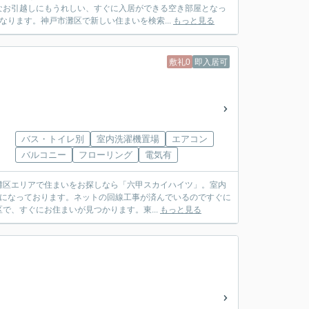
なお引越しにもうれしい、すぐに入居ができる空き部屋となっ
ります。神戸市灘区で新しい住まいを検索...
もっと見る
敷礼0
即入居可
バス・トイレ別
室内洗濯機置場
エアコン
バルコニー
フローリング
電気有
灘区エリアで住まいをお探しなら「六甲スカイハイツ」。室内
屋になっております。ネットの回線工事が済んでいるのですぐに
、すぐにお住まいが見つかります。東...
もっと見る