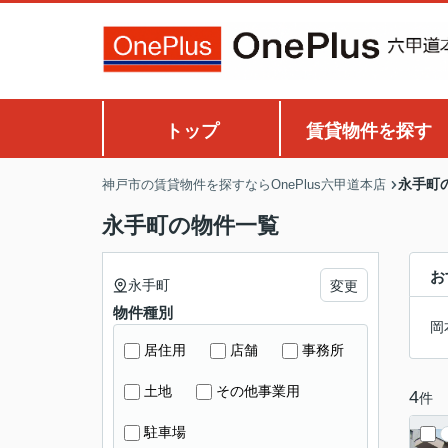
トップ
賃貸物件を探す
永手町
神戸市の賃貸物件を探すならOnePlus六甲道本店
永手町の物件一覧
お
永手町
変更
物件種別
岡
居住用
店舗
事務所
土地
その他事業用
4
件
駐車場