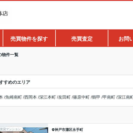
売買物件を探す
売買査定
お問
の物件一覧
すすめのエリア
本
/
魚崎南町
/
西岡本
/
深江本町
/
友田町
/
篠原中町
/
鶴甲
/
甲南町
/
深江南
賃貸マンション
神戸市灘区
永手町