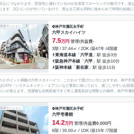
防止につながります。防音性に優れているのが全居室フローリングの魅力です。急
ります。2口コンロが付いているので、異なる工程も同時に進められて時間の短縮にな
賃貸マンション
神戸市灘区
永手町
六甲スカイハイツ
7.5
万円
管理/共益費-
3階 / 37.44㎡ / 2DK /築47年 /4階建
東海道本線
「
六甲道
」駅 徒歩3分
阪急神戸本線
「
六甲
」駅 徒歩10分
阪神本線
「
新在家
」駅 徒歩11分
わりポイント満載の六甲スカイハイツ。こだわりで選びたい方におすすめ。神戸市
はCATV・システムキッチン・エアコンなど豊富に揃っており、過ごしやすいお部
コンが使えます。洗濯物も自然乾燥ですぐ乾く通風良好な間取りの物件。神戸市灘区で
賃貸マンション
神戸市灘区
永手町
六甲壱番館
14.2
万円
管理/共益費8,000円
6階 / 35.00㎡ / 1DK /築15年 /7階建