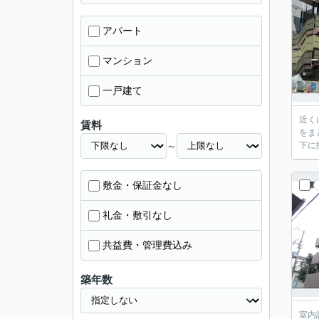
アパート
マンション
一戸建て
近く
賃料
をま
～
下に
敷金・保証金なし
礼金・敷引なし
共益費・管理費込み
築年数
室内