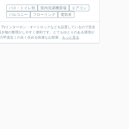
バス・トイレ別
室内洗濯機置場
エアコン
バルコニー
フローリング
電気有
TVインターホン・オートロックなどを設置しているので安全
履き物の整理がしやすく便利です。とてもゆとりのある環境が
六甲道近くの永く住める快適なお部屋...
もっと見る