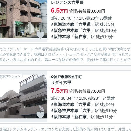
レジデンス六甲Ⅲ
6.5
万円
管理/共益費3,000円
3階 / 20.40㎡ / 1K /築28年 /3階建
東海道本線
「
六甲道
」駅 徒歩3分
阪急神戸本線
「
六甲
」駅 徒歩10分
阪神本線
「
新在家
」駅 徒歩10分
にはファミリーマート 六甲道駅前店(徒歩3分)がありちょっとした買い物に便利で
とめて収納できます。収納はクロゼット・シューズボックスなどが備え付けられてい
抑えたい方におすすめです。高ニーズな駅近の物件で、徒歩3分で駅に行くことができま
賃貸マンション
神戸市灘区
永手町
リダイ六甲
7.5
万円
管理/共益費7,000円
3階 / 38.34㎡ / 1DK /築28年 /4階建
東海道本線
「
六甲道
」駅 徒歩4分
阪急神戸本線
「
六甲
」駅 徒歩10分
阪神本線
「
新在家
」駅 徒歩11分
設備はシステムキッチン・エアコンなど充実した設備を備え付けています。片面し