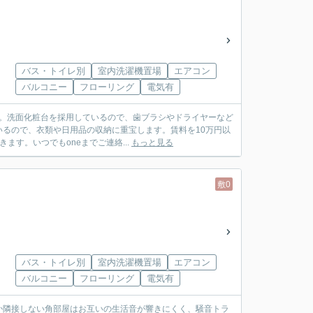
バス・トイレ別
室内洗濯機置場
エアコン
バルコニー
フローリング
電気有
す。洗面化粧台を採用しているので、歯ブラシやドライヤーなど
るので、衣類や日用品の収納に重宝します。賃料を10万円以
す。いつでもoneまでご連絡...
もっと見る
敷0
バス・トイレ別
室内洗濯機置場
エアコン
バルコニー
フローリング
電気有
か隣接しない角部屋はお互いの生活音が響きにくく、騒音トラ