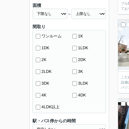
ブル
面積
てお
～
間取り
ワンルーム
1K
1DK
1LDK
2K
2DK
2LDK
3K
こだ
設備
3DK
3LDK
パソ
4K
4DK
4LDK以上
駅・バス停からの時間