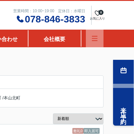
営業時間：10:00~19:00 定休日：水曜日
0
078-846-3833
お気に入り
い合わせ
会社概要
町
/
本山北町
来店予約
敷礼0
即入居可