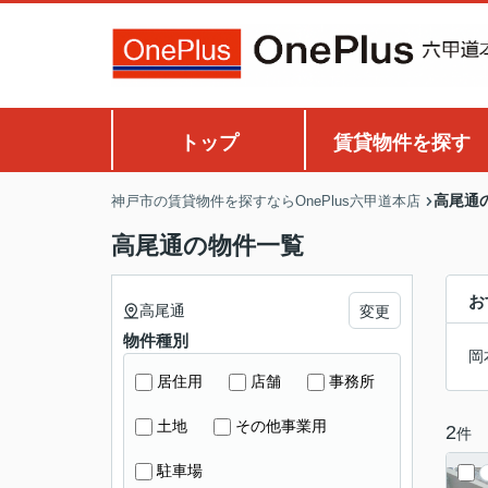
トップ
賃貸物件を探す
高尾通
神戸市の賃貸物件を探すならOnePlus六甲道本店
高尾通の物件一覧
お
高尾通
変更
物件種別
岡
居住用
店舗
事務所
土地
その他事業用
2
件
駐車場