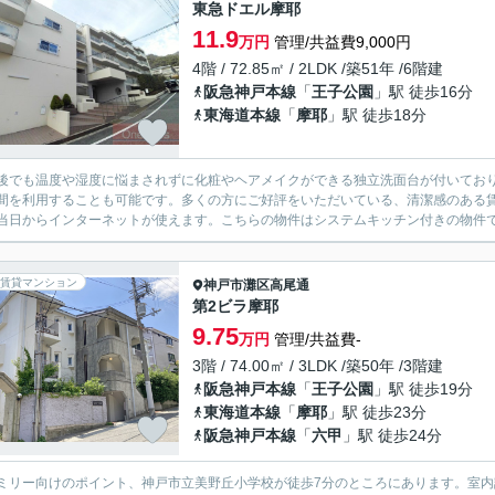
東急ドエル摩耶
11.9
万円
管理/共益費9,000円
4階 / 72.85㎡ / 2LDK /築51年 /6階建
阪急神戸本線
「
王子公園
」駅 徒歩16分
東海道本線
「
摩耶
」駅 徒歩18分
後でも温度や湿度に悩まされずに化粧やヘアメイクができる独立洗面台が付いてお
間を利用することも可能です。多くの方にご好評をいただいている、清潔感のある賃貸
当日からインターネットが使えます。こちらの物件はシステムキッチン付きの物件です
賃貸マンション
神戸市灘区
高尾通
第2ビラ摩耶
9.75
万円
管理/共益費-
3階 / 74.00㎡ / 3LDK /築50年 /3階建
阪急神戸本線
「
王子公園
」駅 徒歩19分
東海道本線
「
摩耶
」駅 徒歩23分
阪急神戸本線
「
六甲
」駅 徒歩24分
ミリー向けのポイント、神戸市立美野丘小学校が徒歩7分のところにあります。室