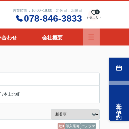
営業時間：10:00~19:00 定休日：水曜日
0
078-846-3833
お気に入り
い合わせ
会社概要
町
/
本山北町
来店予約
敷0
即入居可
パノラマ