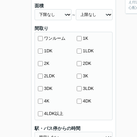
え付
面積
心配
～
間取り
ワンルーム
1K
1DK
1LDK
2K
2DK
2LDK
3K
3DK
3LDK
4K
4DK
4LDK以上
駅・バス停からの時間