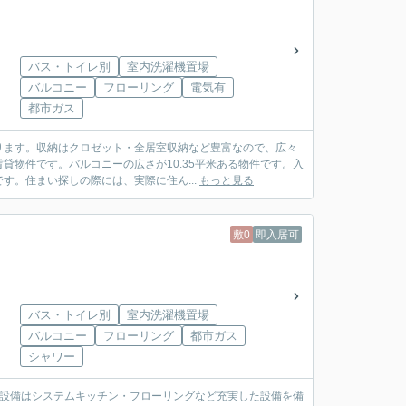
バス・トイレ別
室内洗濯機置場
バルコニー
フローリング
電気有
都市ガス
ります。収納はクロゼット・全居室収納など豊富なので、広々
物件です。バルコニーの広さが10.35平米ある物件です。入
。住まい探しの際には、実際に住ん...
もっと見る
敷0
即入居可
バス・トイレ別
室内洗濯機置場
バルコニー
フローリング
都市ガス
シャワー
内設備はシステムキッチン・フローリングなど充実した設備を備