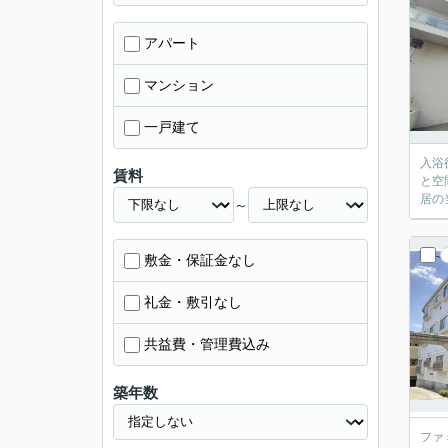
アパート
マンション
一戸建て
入浴
賃料
と空
居の
～
敷金・保証金なし
礼金・敷引なし
共益費・管理費込み
築年数
ファ