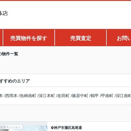
売買物件を探す
売買査定
お問
の物件一覧
すすめのエリア
本
/
西岡本
/
魚崎南町
/
深江本町
/
友田町
/
篠原中町
/
鶴甲
/
甲南町
/
深江南
賃貸マンション
神戸市灘区
高尾通