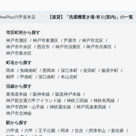
ePlus六甲道本店
【賃貸】「洗濯機置き場:有り(室内)」の一覧
市区町村から探す
神戸市灘区
神戸市東灘区
芦屋市
神戸市北区
神戸市中央区
西宮市
神戸市須磨区
神戸市兵庫区
神戸市垂水区
町名から探す
岡本
魚崎南町
西岡本
深江本町
友田町
篠原中町
鶴甲
甲南町
深江南町
本山北町
沿線から探す
東海道本線
阪神本線
阪急神戸本線
神戸新交通六甲アイランド線
神鉄三田線
神鉄有馬線
神戸市西神・山手線
神鉄粟生線
神戸高速東西線
神戸市北神線
駅から探す
六甲道
六甲
王子公園
岡本
住吉
摂津本山
新在家