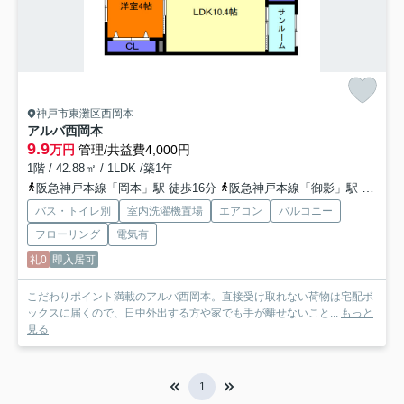
神戸市東灘区西岡本
アルバ西岡本
9.9
万円
管理/共益費4,000円
1階 / 42.88㎡ / 1LDK /築1年
阪急神戸本線「岡本」駅 徒歩16分
阪急神戸本線「御影」駅 徒歩19分
バス・トイレ別
室内洗濯機置場
エアコン
バルコニー
フローリング
電気有
礼0
即入居可
こだわりポイント満載のアルバ西岡本。直接受け取れない荷物は宅配ボ
ックスに届くので、日中外出する方や家でも手が離せないこと...
もっと
見る
1