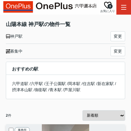
0
お気に入り
山陽本線 神戸駅の物件一覧
神戸駅
変更
募集中
変更
おすすめの駅
六甲道駅
/
六甲駅
/
王子公園駅
/
岡本駅
/
住吉駅
/
新在家駅
/
摂津本山駅
/
御影駅
/
青木駅
/
芦屋川駅
2
件
事務所