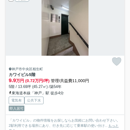
神戸市中央区相生町
カワイビル
5階
9.9
万円 (0.72万円/坪)
管理/共益費11,000円
5階 / 13.69坪 (45.27㎡) /築54年
東海道本線「神戸」駅 徒歩4分
電気有
公共下水
即入居可
「カワイビル」の物件情報をお探しならお気軽にお問い合わせ下さい。
2駅利用できる場所にあり、行き先に応じて乗車駅の使い分け...
もっと