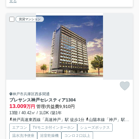
見る
賃貸マンション
神戸市兵庫区西多聞通
プレサンス神戸セレスティア
1304
13.009
万円
管理/共益費9,910円
13階 / 40.42㎡ / 1LDK /築1年
神戸高速東西線「高速神戸」駅 徒歩1分
山陽本線「神戸」駅 徒歩8分
エアコン
TVモニタ付インターホン
シューズボックス
温水洗浄便座
浴室乾燥機
コンロ２口以上