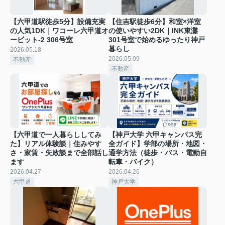
【六甲道駅徒歩5分】設備充実
【住吉駅徒歩6分】和室×洋室
の人気1DK｜ワコーレ六甲道オ
の使いやすい2DK｜INK東灘
ービット-2 306号室
301号室で始めるゆったり神戸
暮らし
2026.05.18
2026.05.09
不動産
不動産
【六甲道で一人暮らししてみ
【神戸大学 六甲キャンパス完
た】リアル体験談｜住みやす
全ガイド】学部の場所・地図・
さ・家賃・失敗談まで全部話し
通学方法（徒歩・バス・電動自
ます
転車・バイク）
2026.04.27
2026.04.26
六甲道
神戸大学