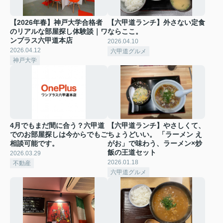
【2026年春】神戸大学合格者
【六甲道ランチ】外さない定食
のリアルな部屋探し体験談｜ワ
ならここ。
ンプラス六甲道本店
2026.04.10
2026.04.12
六甲道グルメ
神戸大学
4月でもまだ間に合う？六甲道
【六甲道ランチ】やさしくて、
でのお部屋探しは今からでもご
ちょうどいい。 「ラーメン え
相談可能です。
がお」で味わう、ラーメン×炒
飯の王道セット
2026.03.29
2026.01.18
不動産
六甲道グルメ