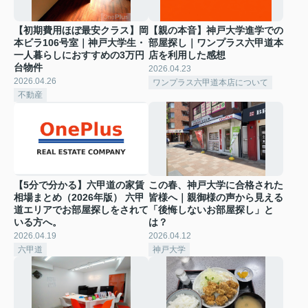
【初期費用ほぼ最安クラス】岡
【親の本音】神戸大学進学での
本ビラ106号室｜神戸大学生・
部屋探し｜ワンプラス六甲道本
一人暮らしにおすすめの3万円
店を利用した感想
台物件
2026.04.23
2026.04.26
ワンプラス六甲道本店について
不動産
【5分で分かる】六甲道の家賃
この春、神戸大学に合格された
相場まとめ（2026年版） 六甲
皆様へ｜親御様の声から見える
道エリアでお部屋探しをされて
「後悔しないお部屋探し」と
いる方へ。
は？
2026.04.19
2026.04.12
六甲道
神戸大学