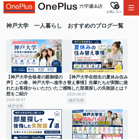
0
お気に入り
神戸大学 一人暮らし おすすめのブログ一覧
【神戸大学合格者の親御様の
【神戸大学在校生の夏休み住み
声】この春、神戸大学へ進学さ
替え事情】先輩たちが実際に後
れたお客様からいただいたご感
悔した部屋探しの失敗談とは？
想をご紹介
2026.06.07
2026.06.07
神戸大学
神戸大学