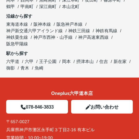
岡本
西岡本
魚崎南町
深江本町
友田町
篠原中町
鶴甲
甲南町
深江南町
本山北町
沿線から探す
東海道本線
阪神本線
阪急神戸本線
神戸新交通六甲アイランド線
神鉄三田線
神鉄有馬線
神鉄粟生線
神戸市西神・山手線
神戸高速東西線
阪急甲陽線
駅から探す
六甲道
六甲
王子公園
岡本
摂津本山
住吉
新在家
御影
青木
魚崎
Oneplus六甲道本店
078-846-3833
お問い合わせ
〒657-0027
兵庫県神戸市灘区永手町３丁目2-16 有本ビル
営業時間：
10:00~19:00