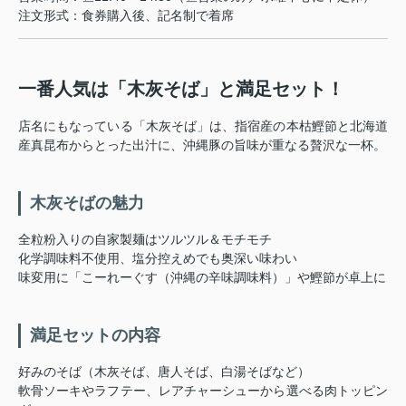
注文形式：食券購入後、記名制で着席
一番人気は「木灰そば」と満足セット！
店名にもなっている「木灰そば」は、指宿産の本枯鰹節と北海道
産真昆布からとった出汁に、沖縄豚の旨味が重なる贅沢な一杯。
木灰そばの魅力
全粒粉入りの自家製麺はツルツル＆モチモチ
化学調味料不使用、塩分控えめでも奥深い味わい
味変用に「こーれーぐす（沖縄の辛味調味料）」や鰹節が卓上に
満足セットの内容
好みのそば（木灰そば、唐人そば、白湯そばなど）
軟骨ソーキやラフテー、レアチャーシューから選べる肉トッピン