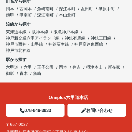
町名から探す
岡本
西岡本
魚崎南町
深江本町
友田町
篠原中町
鶴甲
甲南町
深江南町
本山北町
沿線から探す
東海道本線
阪神本線
阪急神戸本線
神戸新交通六甲アイランド線
神鉄有馬線
神鉄三田線
神戸市西神・山手線
神鉄粟生線
神戸高速東西線
神戸市北神線
駅から探す
六甲道
六甲
王子公園
岡本
住吉
摂津本山
新在家
御影
青木
魚崎
Oneplus六甲道本店
078-846-3833
お問い合わせ
〒657-0027