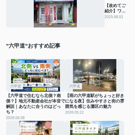
【改めてご
紹介】ワン
プラス六甲
2025.08.01
道本店って
どんなお
店？
”六甲道”おすすめ記事
六甲道
六甲道
【六甲道で住むなら北側？南
【雨の六甲道駅がちょっと好き
側？】地元不動産会社が本音で
になる夜】住みやすさと街の雰
解説｜あなたに合うのはどっ
囲気を感じる灘区の魅力
ち？
2026.05.22
2026.06.08