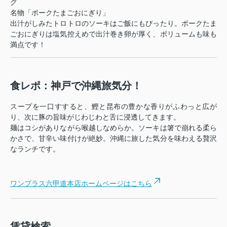
グ
名物「ポークたまごおにぎり」
出汁がしみたトロトロのソーキはご飯にもぴったり。ポークたま
ごおにぎりは塩気控えめで出汁巻き卵が厚く、ボリュームも味も
満点です！
食レポ：神戸で沖縄旅気分！
スープを一口すすると、鰹と昆布の豊かな香りがふわっと広が
り、次に豚の旨味がじわじわと舌に浸透してきます。
麺はコシがありながら喉越しなめらか。ソーキは箸で崩れる柔ら
かさで、甘辛い味付けが絶妙。沖縄に旅した気分を味わえる贅沢
なランチです。
ワンプラス六甲道本店ホームページはこちら
賃貸検索