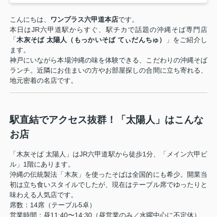
こんにちは、
ワンプラス六甲道本店
です。
本日はJR六甲道駅からすぐ、駅チカで話題の沖縄そば専門店
「
木灰そば 太陽人（もっかいそば てぃだんちゅ）
」をご紹介し
ます。
神戸にいながら本場沖縄の味を体験できる、こだわりの沖縄そば
ランチ。近隣にお住まいの方やお部屋探しの合間に立ち寄れる、
地元密着の名店です。
駅直結でアクセス抜群！「太陽人」はこんな
お店
「木灰そば 太陽人」はJR六甲道駅から徒歩1分、「メイン六甲ビ
ル」1階にあります。
沖縄の伝統製法「木灰」を使ったそばは全国的にも希少。開業当
初は立ち食いスタイルでしたが、現在はテーブル席でゆったりと
味わえる人気店です。
席数：14席（テーブル5卓）
営業時間：昼11:40〜14:30（昼営業のみ／水曜中心に不定休）