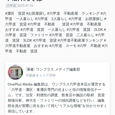
六甲道
2025.07.31
#灘区 賃貸
#お部屋探し
#六甲道 不動産屋 ランキング
#六
甲道 一人暮らし
#六甲道 2人暮らし
#六甲道 お部屋探し
#
六甲道 賃貸
#六甲道 不動産 賃貸
#六甲道 不動産屋
おすすめ
#六甲道 賃貸 一人暮らし
#六甲道 賃貸 2LDK
#
六甲道 賃貸 ファミリー
#六甲道 賃貸 二人暮らし
#六甲
道 賃貸 3LDK
#六甲道 賃貸
#六甲道不動産屋ランキング
#
六甲道不動産屋 おすすめ
#六甲道 スーモ
#六甲 不動産
#六
甲道 不動産 賃貸
ワンプラス メディア編集部
筆者
不動産キャリア25年
OnePlus Media 編集部は、ワンプラス六甲道本店が運営する
「六甲道・灘区・東灘区専門の住まいと街の情報発信チー
ム」です。治安・利便性の調査、飲食店や施設の取材、賃貸
相場分析、神大生・ファミリーの傾向調査などを行い、編集
部全員が実際に街を歩いて得た“リアルな情報”を分かりやすく
発信しています。