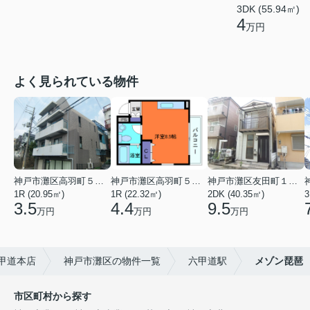
3DK (55.94㎡)
4
万円
よく見られている物件
神戸市灘区高羽町５丁目
神戸市灘区高羽町５丁目
神戸市灘区友田町１丁目
1R (20.95㎡)
1R (22.32㎡)
2DK (40.35㎡)
3
3.5
4.4
9.5
万円
万円
万円
六甲道本店
神戸市灘区の物件一覧
六甲道駅
メゾン琵琶
市区町村から探す