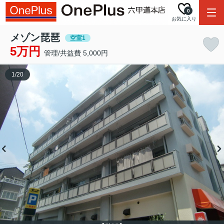
0
お気に入り
メゾン琵琶
空室1
5万円
管理/共益費 5,000円
1
/
20