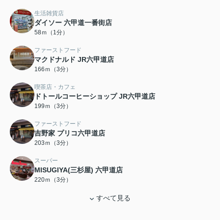
生活雑貨店
ダイソー 六甲道一番街店
58ｍ（1分）
ファーストフード
マクドナルド JR六甲道店
166ｍ（3分）
喫茶店・カフェ
ドトールコーヒーショップ JR六甲道店
199ｍ（3分）
ファーストフード
吉野家 プリコ六甲道店
203ｍ（3分）
スーパー
MISUGIYA(三杉屋) 六甲道店
220ｍ（3分）
すべて見る