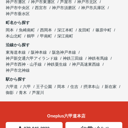
神戸市灘区
神戸市東灘区
芦屋市
神戸市北区
神戸市中央区
西宮市
神戸市須磨区
神戸市兵庫区
神戸市垂水区
町名から探す
岡本
魚崎南町
西岡本
深江本町
友田町
篠原中町
本山北町
鶴甲
甲南町
深江南町
沿線から探す
東海道本線
阪神本線
阪急神戸本線
神戸新交通六甲アイランド線
神鉄三田線
神鉄有馬線
神戸市西神・山手線
神鉄粟生線
神戸高速東西線
神戸市北神線
駅から探す
六甲道
六甲
王子公園
岡本
住吉
摂津本山
新在家
御影
青木
芦屋川
Oneplus六甲道本店