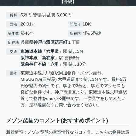
【外観】
5万円 管理/共益費 5,000円
賃料
26.91㎡
1DK
面積
間取り
築46年
4階/5階建
築年数
所在階
兵庫県
神戸市灘区
琵琶町
１丁目
所在地
東海道本線
「
六甲道
」駅 徒歩3分
交通
阪神本線
「
新在家
」駅 徒歩8分
阪急神戸本線
「
六甲
」駅 徒歩10分
東海道本線六甲道駅周辺物件：メゾン琵琶。
備考
MISUGIYA(三杉屋) 六甲道店まで徒歩3分です。賃料5万
円が魅力の物件です。駅まで3分と、駅近でアクセスも
良好な物件です。神戸市灘区より、東海道本線六甲道駅
近くで物件をoneが公開中です。一度見学をしてみたい
方、是非遠慮なくお問い合わせください。
メゾン琵琶のコメント(おすすめポイント)
新着情報：メゾン琵琶の空室情報ならコチラ。こちらの物件は最