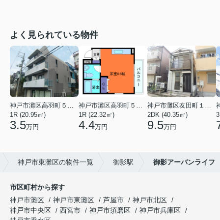
よく見られている物件
神戸市灘区高羽町５丁目
神戸市灘区高羽町５丁目
神戸市灘区友田町１丁目
1R (20.95㎡)
1R (22.32㎡)
2DK (40.35㎡)
3
3.5
4.4
9.5
万円
万円
万円
神戸市東灘区の物件一覧
御影駅
御影アーバンライフ
市区町村から探す
神戸市灘区
神戸市東灘区
芦屋市
神戸市北区
神戸市中央区
西宮市
神戸市須磨区
神戸市兵庫区