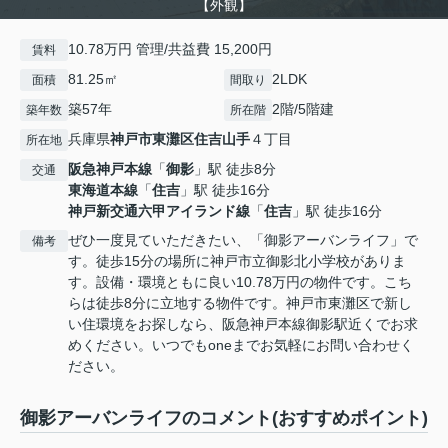
【外観】
10.78万円 管理/共益費 15,200円
賃料
81.25㎡
2LDK
面積
間取り
築57年
2階/5階建
築年数
所在階
兵庫県
神戸市東灘区
住吉山手
４丁目
所在地
阪急神戸本線
「
御影
」駅 徒歩8分
交通
東海道本線
「
住吉
」駅 徒歩16分
神戸新交通六甲アイランド線
「
住吉
」駅 徒歩16分
ぜひ一度見ていただきたい、「御影アーバンライフ」で
備考
す。徒歩15分の場所に神戸市立御影北小学校がありま
す。設備・環境ともに良い10.78万円の物件です。こち
らは徒歩8分に立地する物件です。神戸市東灘区で新し
い住環境をお探しなら、阪急神戸本線御影駅近くでお求
めください。いつでもoneまでお気軽にお問い合わせく
ださい。
御影アーバンライフのコメント(おすすめポイント)