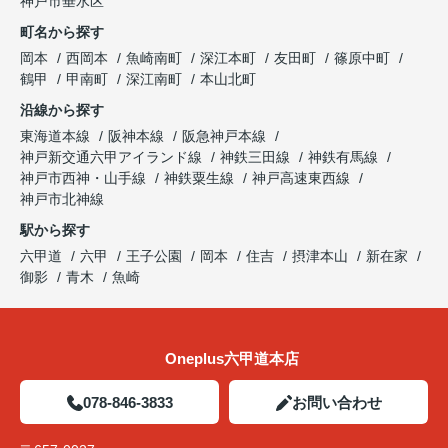
神戸市垂水区
町名から探す
岡本
西岡本
魚崎南町
深江本町
友田町
篠原中町
鶴甲
甲南町
深江南町
本山北町
沿線から探す
東海道本線
阪神本線
阪急神戸本線
神戸新交通六甲アイランド線
神鉄三田線
神鉄有馬線
神戸市西神・山手線
神鉄粟生線
神戸高速東西線
神戸市北神線
駅から探す
六甲道
六甲
王子公園
岡本
住吉
摂津本山
新在家
御影
青木
魚崎
Oneplus六甲道本店
078-846-3833
お問い合わせ