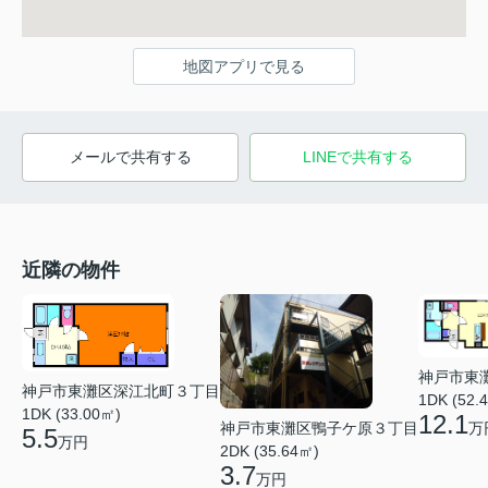
地図アプリで見る
メールで共有する
LINEで共有する
近隣の物件
神戸市東
神戸市東灘区深江北町３丁目
1DK (52.
1DK (33.00㎡)
12.1
神戸市東灘区鴨子ケ原３丁目
万
5.5
万円
2DK (35.64㎡)
3.7
万円