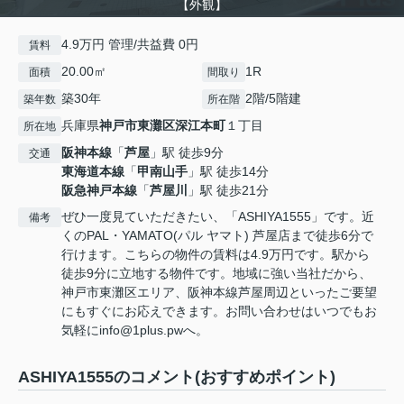
【外観】
4.9万円 管理/共益費 0円
賃料
20.00㎡
1R
面積
間取り
築30年
2階/5階建
築年数
所在階
兵庫県
神戸市東灘区
深江本町
１丁目
所在地
阪神本線
「
芦屋
」駅 徒歩9分
交通
東海道本線
「
甲南山手
」駅 徒歩14分
阪急神戸本線
「
芦屋川
」駅 徒歩21分
ぜひ一度見ていただきたい、「ASHIYA1555」です。近
備考
くのPAL・YAMATO(パル ヤマト) 芦屋店まで徒歩6分で
行けます。こちらの物件の賃料は4.9万円です。駅から
徒歩9分に立地する物件です。地域に強い当社だから、
神戸市東灘区エリア、阪神本線芦屋周辺といったご要望
にもすぐにお応えできます。お問い合わせはいつでもお
気軽にinfo@1plus.pwへ。
ASHIYA1555のコメント(おすすめポイント)