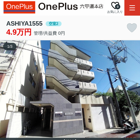
0
お気に入り
ASHIYA1555
空室2
4.9万円
管理/共益費 0円
1
/
3