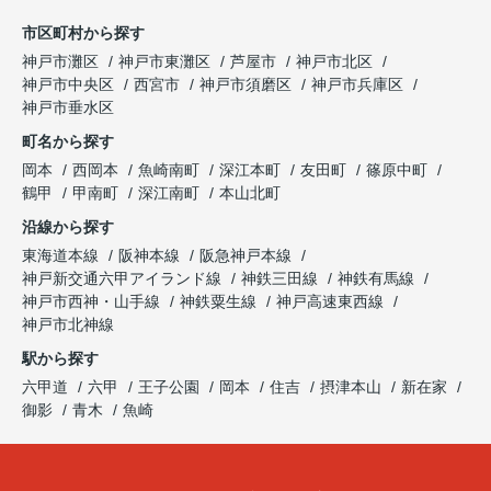
市区町村から探す
神戸市灘区
神戸市東灘区
芦屋市
神戸市北区
神戸市中央区
西宮市
神戸市須磨区
神戸市兵庫区
神戸市垂水区
町名から探す
岡本
西岡本
魚崎南町
深江本町
友田町
篠原中町
鶴甲
甲南町
深江南町
本山北町
沿線から探す
東海道本線
阪神本線
阪急神戸本線
神戸新交通六甲アイランド線
神鉄三田線
神鉄有馬線
神戸市西神・山手線
神鉄粟生線
神戸高速東西線
神戸市北神線
駅から探す
六甲道
六甲
王子公園
岡本
住吉
摂津本山
新在家
御影
青木
魚崎