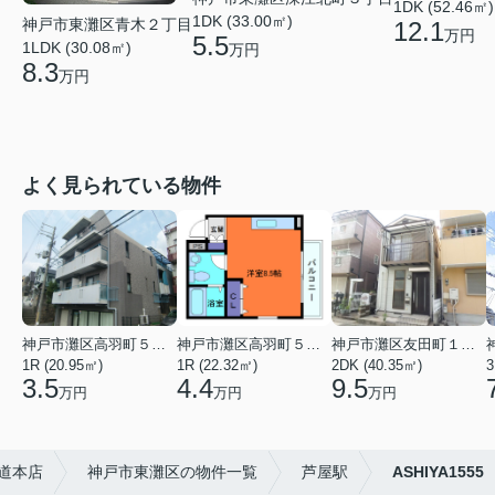
1DK (52.46㎡)
1DK (33.00㎡)
神戸市東灘区青木２丁目
12.1
万円
5.5
1LDK (30.08㎡)
万円
8.3
万円
よく見られている物件
神戸市灘区高羽町５丁目
神戸市灘区高羽町５丁目
神戸市灘区友田町１丁目
1R (20.95㎡)
1R (22.32㎡)
2DK (40.35㎡)
3
3.5
4.4
9.5
万円
万円
万円
甲道本店
神戸市東灘区の物件一覧
芦屋駅
ASHIYA1555