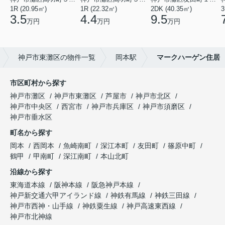
1R (20.95㎡)
1R (22.32㎡)
2DK (40.35㎡)
3
3.5
4.4
9.5
万円
万円
万円
神戸市東灘区の物件一覧
岡本駅
マークハーゲン住居
市区町村から探す
神戸市灘区
神戸市東灘区
芦屋市
神戸市北区
神戸市中央区
西宮市
神戸市兵庫区
神戸市須磨区
神戸市垂水区
町名から探す
岡本
西岡本
魚崎南町
深江本町
友田町
篠原中町
鶴甲
甲南町
深江南町
本山北町
沿線から探す
東海道本線
阪神本線
阪急神戸本線
神戸新交通六甲アイランド線
神鉄有馬線
神鉄三田線
神戸市西神・山手線
神鉄粟生線
神戸高速東西線
神戸市北神線