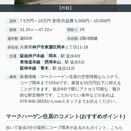
【外観】
7.5万円～10万円 管理/共益費 5,000円～10,000円
賃料
31.20㎡～47.22㎡
1R
面積
間取り
築55年
2階/4階建
築年数
所在階
兵庫県
神戸市東灘区
岡本
１丁目11-18
所在地
阪急神戸本線
「
岡本
」駅 徒歩4分
交通
東海道本線
「
摂津本山
」駅 徒歩5分
阪神本線
「
青木
」駅 徒歩21分
新着情報：マークハーゲン住居の空室情報ならコチラ。
備考
コープ岡本まで155mです。家賃を10万円以下に抑える
ことができます。徒歩4分で駅にアクセス可能な、魅力
的な駅近物件です。こだわりたい条件などがあれば、
078-846-3833からoneスタッフまでお伝えください。
マークハーゲン住居のコメント(おすすめポイント)
歩いて徒歩2分の場所にコープ岡本があるのもポイント。こちら