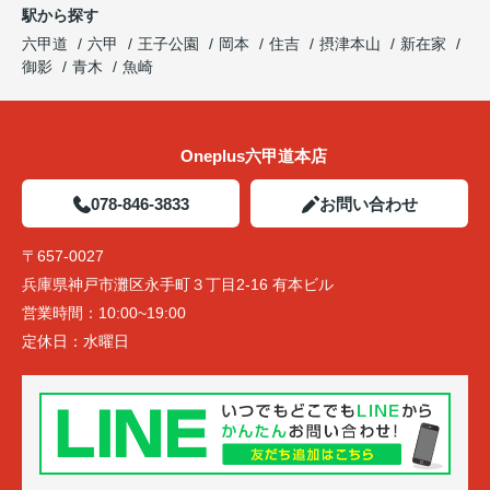
駅から探す
六甲道
六甲
王子公園
岡本
住吉
摂津本山
新在家
御影
青木
魚崎
Oneplus六甲道本店
078-846-3833
お問い合わせ
〒657-0027
兵庫県神戸市灘区永手町３丁目2-16 有本ビル
営業時間：
10:00~19:00
定休日：
水曜日