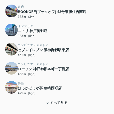
書店
BOOKOFF(ブックオフ) 43号東灘住吉南店
182ｍ（3分）
インテリア
ニトリ 神戸御影店
333ｍ（5分）
コンビニエンスストア
セブンイレブン 阪神御影駅東店
461ｍ（6分）
コンビニエンスストア
ローソン 神戸御影本町一丁目店
463ｍ（6分）
弁当
ほっかほっか亭 魚崎西町店
479ｍ（6分）
すべて見る