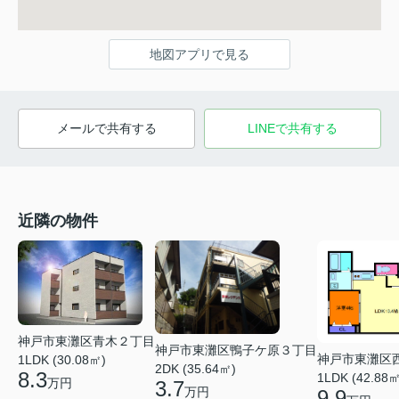
地図アプリで見る
メールで共有する
LINEで共有する
近隣の物件
神戸市東灘区青木２丁目
神戸市東灘区鴨子ケ原３丁目
神戸市東灘区
1LDK (30.08㎡)
2DK (35.64㎡)
8.3
1LDK (42.88㎡
万円
3.7
万円
9.9