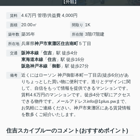
【外観】
4.6万円 管理/共益費 4,000円
賃料
20.00㎡
1K
面積
間取り
築35年
3階/7階建
築年数
所在階
兵庫県
神戸市東灘区
住吉南町
５丁目
所在地
阪神本線
「
住吉
」駅 徒歩4分
交通
東海道本線
「
住吉
」駅 徒歩16分
阪急神戸本線
「
御影
」駅 徒歩27分
近くにはローソン 神戸御影本町一丁目店(徒歩6分)があ
備考
りちょっとした買い物に便利です。造りとデザインに関
して、自信をもって情報を提供できるマンションです。
賃料4.6万円のマンションです。徒歩4分で駅にアクセス
できる物件です。メールアドレスinfo@1plus.pwまで、
お気軽にご連絡ください。神戸市東灘区にある賃貸情報
を数多くご紹介いたします。
住吉スカイブルーのコメント(おすすめポイント)