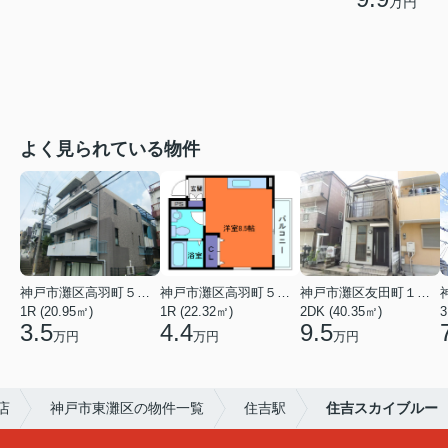
万円
よく見られている物件
神戸市灘区高羽町５丁目
神戸市灘区高羽町５丁目
神戸市灘区友田町１丁目
1R (20.95㎡)
1R (22.32㎡)
2DK (40.35㎡)
3
3.5
4.4
9.5
万円
万円
万円
店
神戸市東灘区の物件一覧
住吉駅
住吉スカイブルー